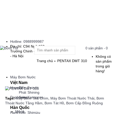
Hotline: 0988999987
Địa chỉ: C94 Ngõ 153
0 sản phẩm - 0
Trường Chinh - Thanh Xuân
- Hà Nội
Không có
Trang chủ
PENTAX DMT 310
sản phẩm
trong giỏ
hàng!
Máy Bơm Nước
Việt Nam
Howaki
Tiến
Fuzuki
Phát
Shining
Daphovina
Sena
Kangaroo
Tags:
Máy Bơm Thả Chìm
,
Máy Bơm Thoát Nước Thải
,
Bơm
Thoát Nước Tầng Hầm
,
Bơm Tát Hồ
,
Bơm Cấp Đồng Ruộng
Hàn Quốc
Mô tả
Hanil
Wilo
Shimizu