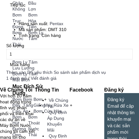
Chân
Đầu
Tiếp tục
Không
Lợn
Bơm
Bơm
Trục
Hỏa
Hãng sản xuất:
Pentax
Đứng
Tiễn
Mã sản phẩm:
DMT 310
Bơm
Bơm Ly
Tình trạng:
Còn hàng
Nước
Tâm
Thải
Số lượng
Bơm Ly Tâm
Đa Tầng Cánh
Bơm Ly Tâm
Mua hàng
Lưu Lượng
Thêm vào DS yêu thích
So sánh sản phẩm dịch vụ
Bơm Ly Tâm
1 đánh giá
/
Viết đánh giá
Mặt Bích
Mục Đích Sử
Về Chúng Tôi
Thông Tin
Facebook
Đăng ký
Dụng
Với hơn 20 năm
Đăng ký
Bơm
Bơm
Bơm
+
Về Chúng
hoạt động trong
Đẩy
Tăng
Giếng
Máy Rửa Xe
+
Email để cập
Tôi
lĩnh vực phân
Cao
Áp
Bơm Cứu Hỏa
Quy Định
nhật thông tin
phối và triển khai
Bơm
Bơm
Áp Dụng
khuyến mại
các dự án về
Hút
Thoát
Khuyến
Máy Bơm Nước
và các sản
Đường
Nước
Mãi
chúng tôi cam kết
phẩm mới
Ống
Thải
Quy Định
mang tới cho
trong thời