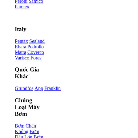
Peroni
Samico
Pamtex
Italy
Pentax
Sealand
Ebara
Pedrollo
Matra
Coverco
Varisco
Foras
Quốc Gia
Khác
Grundfos
App
Franklin
Chủng
Loại Máy
Bơm
Bơm Chân
Không
Bơm
Đầu Lợn
Bơm