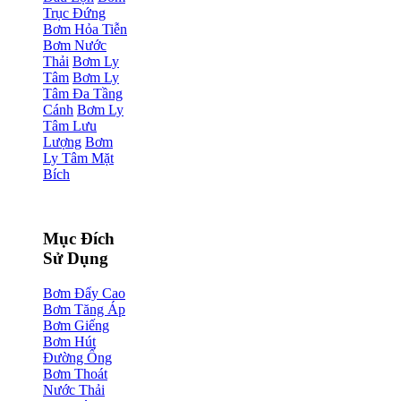
Trục Đứng
Bơm Hỏa Tiễn
Bơm Nước
Thải
Bơm Ly
Tâm
Bơm Ly
Tâm Đa Tầng
Cánh
Bơm Ly
Tâm Lưu
Lượng
Bơm
Ly Tâm Mặt
Bích
Mục Đích
Sử Dụng
Bơm Đẩy Cao
Bơm Tăng Áp
Bơm Giếng
Bơm Hút
Đường Ống
Bơm Thoát
Nước Thải