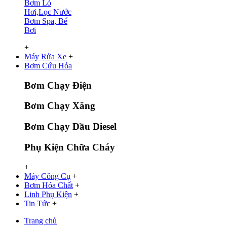
Bơm Lò
Hơi,Lọc Nước
Bơm Spa, Bể
Bơi
+
Máy Rửa Xe
+
Bơm Cứu Hỏa
Bơm Chạy Điện
Bơm Chạy Xăng
Bơm Chạy Dầu Diesel
Phụ Kiện Chữa Cháy
+
Máy Công Cụ
+
Bơm Hóa Chất
+
Linh Phụ Kiện
+
Tin Tức
+
Trang chủ