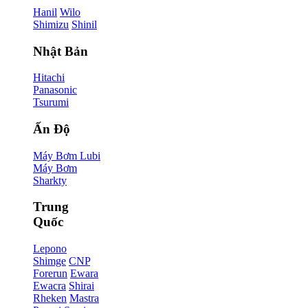
Hanil
Wilo
Shimizu
Shinil
Nhật Bản
Hitachi
Panasonic
Tsurumi
Ấn Độ
Máy Bơm Lubi
Máy Bơm
Sharkty
Trung
Quốc
Lepono
Shimge
CNP
Forerun
Ewara
Ewacra
Shirai
Rheken
Mastra