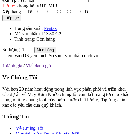
Đánh giá của bạn
Lưu ý:
không hỗ trợ HTML!
Xếp hạng
Tồi
Tốt
Tiếp tục
Hãng sản xuất:
Pentax
Mã sản phẩm:
DX80 G2
Tình trạng:
Còn hàng
Số lượng
Mua hàng
Thêm vào DS yêu thích
So sánh sản phẩm dịch vụ
1 đánh giá
/
Viết đánh giá
Về Chúng Tôi
Với hơn 20 năm hoạt động trong lĩnh vực phân phối và triển khai
các dự án về Máy Bơm Nước chúng tôi cam kết mang tới cho khách
hàng những chủng loại máy bơm nước chất lượng, đáp ứng chính
xác các yêu cầu của quý khách.
Thông Tin
Về Chúng Tôi
Quy Định Áp Dụng Khuyến Mãi