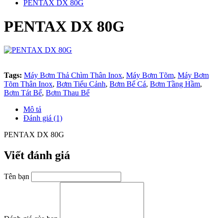
PENTAX DX 80G
PENTAX DX 80G
Tags:
Máy Bơm Thả Chìm Thân Inox
,
Máy Bơm Tõm
,
Máy Bơm
Tõm Thân Inox
,
Bơm Tiểu Cảnh
,
Bơm Bể Cá
,
Bơm Tầng Hầm
,
Bơm Tát Bể
,
Bơm Thau Bể
Mô tả
Đánh giá (1)
PENTAX DX 80G
Viết đánh giá
Tên bạn