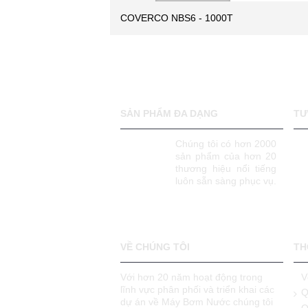
COVERCO NBS6 - 1000T
SẢN PHẨM ĐA DẠNG
TƯ
Chúng tôi có hơn 2000
sản phẩm của hơn 20
thương hiệu nổi tiếng
luôn sẵn sàng phục vụ.
VỀ CHÚNG TÔI
TH
Với hơn 20 năm hoạt động trong
V
lĩnh vực phân phối và triển khai các
Q
dự án về Máy Bơm Nước chúng tôi
Q