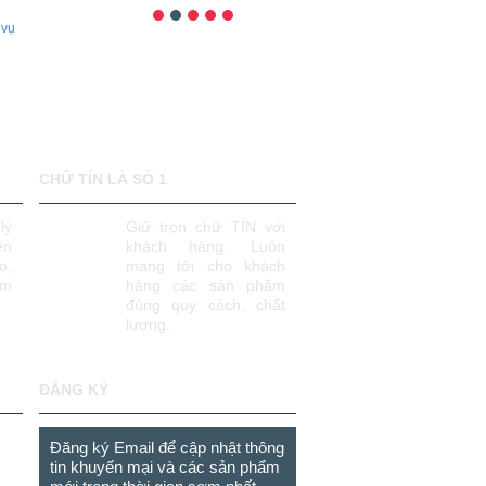
 vụ
CHỮ TÍN LÀ SỐ 1
lý
Giữ trọn chữ TÍN với
ên
khách hàng. Luôn
o,
mang tới cho khách
âm
hàng các sản phẩm
đúng quy cách, chất
lượng.
ĐĂNG KÝ
Đăng ký Email để cập nhật thông
tin khuyến mại và các sản phẩm