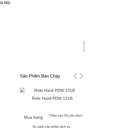
Hà Nội
0 sản phẩm - 0
CHẤT
LINH PHỤ KIỆN
TIN TỨC
Sản Phẩm Bán Chạy
Rơle Hanil PDW 131B
Tụ Điện Bơm Hanil
p Cao
 yêu thích
Thêm vào DS yêu thích
Thêm vào 
Mua hàng
Mua hàng
vụ
So sánh sản phẩm dịch vụ
So sánh sản phẩm dị