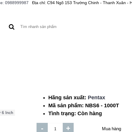
ne: 0988999987
Địa chỉ: C94 Ngõ 153 Trường Chinh - Thanh Xuân - 
A XE
BƠM CỨU HỎA
MÁY CÔNG CỤ
BƠM HÓA 
Hãng sản xuất:
Pentax
Daphovina 1HP Cột Á
Mã sản phẩm:
NBS6 - 1000T
3pha
 6 Inch
Tình trạng:
Còn hàng
Thêm vào DS
Mua hàng
-
+
So sánh sản phẩm dịch 
Mua hàng