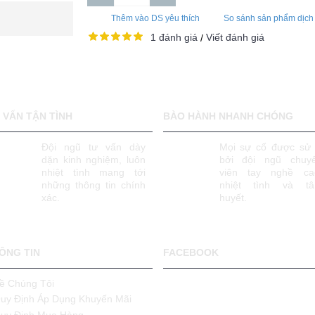
Thêm vào DS yêu thích
So sánh sản phẩm dịch
1 đánh giá
Viết đánh giá
/
 VẤN TẬN TÌNH
BÀO HÀNH NHANH CHÓNG
Đội ngũ tư vấn dày
Mọi sự cố được sử 
dặn kinh nghiệm, luôn
bởi đội ngũ chuy
nhiệt tình mang tới
viên tay nghề ca
những thông tin chính
nhiệt tình và t
xác.
huyết.
ÔNG TIN
FACEBOOK
ề Chúng Tôi
uy Định Áp Dụng Khuyến Mãi
uy Định Mua Hàng