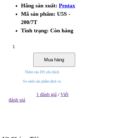
Hãng sản xuất:
Pentax
Mã sản phẩm:
U5S -
200/7T
Tình trạng:
Còn hàng
Mua hàng
Thêm vào DS yêu thích
So sánh sản phẩm dịch vụ
1 đánh giá
Viết
/
đánh giá