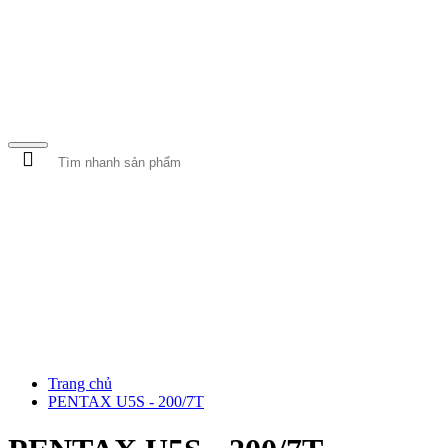
MÁY BƠM NƯỚC
MÁY RỬA XE
BƠM CỨU HỎA
Trang chủ
PENTAX U5S - 200/7T