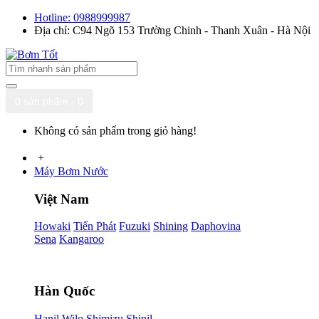
Hotline: 0988999987
Địa chỉ: C94 Ngõ 153 Trường Chinh - Thanh Xuân - Hà Nội
0 sản phẩm - 0
Không có sản phẩm trong giỏ hàng!
+
Máy Bơm Nước
Việt Nam
Howaki
Tiến Phát
Fuzuki
Shining
Daphovina
Sena
Kangaroo
Hàn Quốc
Hanil
Wilo
Shimizu
Shinil