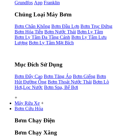
Grundfos
App
Franklin
Chủng Loại Máy Bơm
Bơm Chân Không
Bơm Đầu Lợn
Bơm Trục Đứng
Bơm Hỏa Tiễn
Bơm Nước Thải
Bơm Ly Tâm
Bơm Ly Tâm Đa Tầng Cánh
Bơm Ly Tâm Lưu
Lượng
Bơm Ly Tâm Mặt Bích
Mục Đích Sử Dụng
Bơm Đẩy Cao
Bơm Tăng Áp
Bơm Giếng
Bơm
Hút Đường Ống
Bơm Thoát Nước Thải
Bơm Lò
Hơi,Lọc Nước
Bơm Spa, Bể Bơi
+
Máy Rửa Xe
+
Bơm Cứu Hỏa
Bơm Chạy Điện
Bơm Chạy Xăng