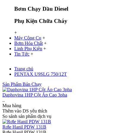
Bơm Chạy Dầu Diesel
Phụ Kiện Chữa Cháy
+
Máy Công Cụ
+
Bơm Hóa Chất
+
Linh Phụ Kiện
+
Tin Tức
+
Trang chủ
PENTAX U9SLG 750/12T
Sản Phẩm Bán Chạy
Daphovina 1HP Cột Áp Cao 3pha
..
Mua hàng
Thêm vào DS yêu thích
So sánh sản phẩm dịch vụ
Rơle Hanil PDW 131B
Rơle Hanil PDW 131B..