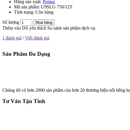
Hãng sản xuất:
Pentax
Mã sản phẩm:
U9SLG 750/12T
Tình trạng:
Còn hàng
Số lượng
Mua hàng
Thêm vào DS yêu thích
So sánh sản phẩm dịch vụ
1 đánh giá
/
Viết đánh giá
Sản Phẩm Đa Dạng
Chúng tôi có hơn 2000 sản phẩm của hơn 20 thương hiệu nổi tiếng lu
Tư Vấn Tận Tình