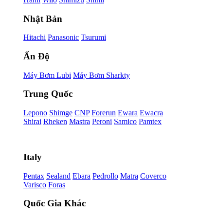
Nhật Bản
Hitachi
Panasonic
Tsurumi
Ấn Độ
Máy Bơm Lubi
Máy Bơm Sharkty
Trung Quốc
Lepono
Shimge
CNP
Forerun
Ewara
Ewacra
Shirai
Rheken
Mastra
Peroni
Samico
Pamtex
Italy
Pentax
Sealand
Ebara
Pedrollo
Matra
Coverco
Varisco
Foras
Quốc Gia Khác