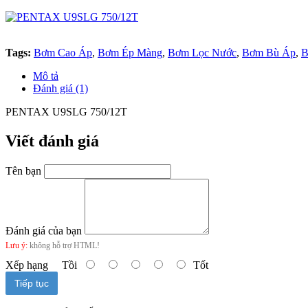
Tags:
Bơm Cao Áp
,
Bơm Ép Màng
,
Bơm Lọc Nước
,
Bơm Bù Áp
,
B
Mô tả
Đánh giá (1)
PENTAX U9SLG 750/12T
Viết đánh giá
Tên bạn
Đánh giá của bạn
Lưu ý:
không hỗ trợ HTML!
Xếp hạng
Tồi
Tốt
Tiếp tục