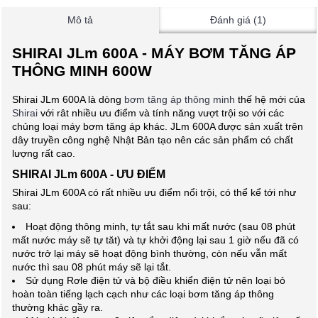
Mô tả
Đánh giá (1)
SHIRAI JLm 600A - MÁY BƠM TĂNG ÁP
THÔNG MINH 600W
Shirai JLm 600A là dòng
bơm tăng áp thông minh
thế hệ mới của
Shirai
với rât nhiều ưu điểm và tính năng vượt trội so với các
chủng loại máy bơm tăng áp khác. JLm 600A được sản xuất trên
dây truyền công nghệ Nhật Bản tạo nên các sản phẩm có chất
lượng rất cao.
SHIRAI JLm 600A - ƯU ĐIỂM
Shirai JLm 600A có rất nhiều ưu điểm nổi trội, có thể kể tới như
sau:
Hoạt động thông minh, tự tắt sau khi mất nước (sau 08 phút
mất nước máy sẽ tự tăt) và tự khởi động lại sau 1 giờ nếu đã có
nước trở lại máy sẽ hoạt động bình thường, còn nếu vẫn mất
nước thì sau 08 phút máy sẽ lại tắt.
Sử dụng Rơle điện tử và bộ điều khiển điện tử nên loại bỏ
hoàn toàn tiếng lạch cạch như các loại bơm tăng áp thông
thường khác gầy ra.