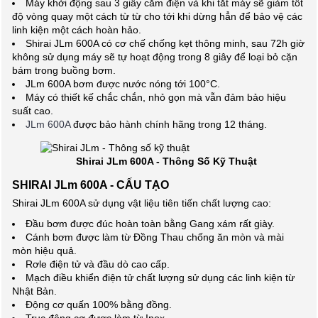
Máy khởi động sau 3 giây cắm điện và khi tắt máy sẽ giảm tốt
độ vòng quay một cách từ từ cho tới khi dừng hẳn để bảo vệ các
linh kiện một cách hoàn hảo.
Shirai JLm 600A có cơ chế chống kẹt thông minh, sau 72h giờ
không sử dụng máy sẽ tự hoạt động trong 8 giây để loại bỏ cặn
bám trong buồng bơm.
JLm 600A bơm được nước nóng tới 100°C.
Máy có thiết kế chắc chắn, nhỏ gọn mà vẫn đảm bảo hiệu
suất cao.
JLm 600A
được bảo hành chính hãng trong 12 tháng.
Shirai JLm 600A - Thông Số Kỹ Thuật
SHIRAI JLm 600A - CẤU TẠO
Shirai JLm 600A sử dụng vật liệu tiên tiến chất lượng cao:
Đầu bơm được đúc hoàn toàn bằng Gang xám rất giày.
Cánh bơm được làm từ Đồng Thau chống ăn mòn và mài
mòn hiệu quả.
Rơle điện tử và đầu dò cao cấp.
Mạch điều khiển điện tử chất lượng sử dụng các linh kiện từ
Nhật Bản.
Động cơ quấn 100% bằng đồng.