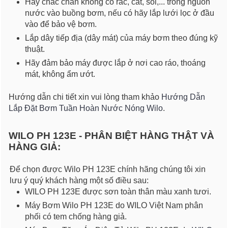
Hãy chắc chắn không có rác, cát, sỏi,... trong nguồn
nước vào buồng bơm, nếu có hãy lắp lưới lọc ở đầu
vào để bảo vệ bơm.
Lắp dây tiếp địa (dây mát) của máy bơm theo đúng kỹ
thuật.
Hãy đảm bảo máy được lắp ở nơi cao ráo, thoáng
mát, không ẩm ướt.
Hướng dẫn chi tiết xin vui lòng tham khảo
Hướng Dẫn
Lắp Đặt Bơm Tuần Hoàn Nước Nóng Wilo
.
WILO PH 123E - PHÂN BIỆT HÀNG THẬT VÀ
HÀNG GIẢ:
Để chọn được Wilo PH 123E chính hãng chúng tôi xin
lưu ý quý khách hàng một số điều sau:
WILO PH 123E được sơn toàn thân màu xanh tươi.
Máy Bơm Wilo PH 123E do WILO Việt Nam phân
phối có tem chống hàng giả.