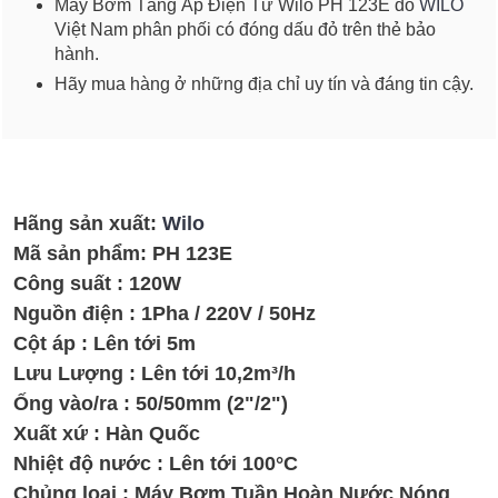
Máy Bơm Tăng Áp Điện Tử Wilo PH 123E do
WILO
Việt Nam phân phối có đóng dấu đỏ trên thẻ bảo
hành.
Hãy mua hàng ở những địa chỉ uy tín và đáng tin cậy.
Hãng sản xuất:
Wilo
Mã sản phẩm:
PH 123E
Công suất : 120W
Nguồn điện : 1Pha / 220V / 50Hz
Cột áp : Lên tới 5m
Lưu Lượng : Lên tới 10,2m³/h
Ống vào/ra : 50/50mm (2"/2")
Xuất xứ : Hàn Quốc
Nhiệt độ nước : Lên tới 100°C
Chủng loại : Máy Bơm Tuần Hoàn Nước Nóng