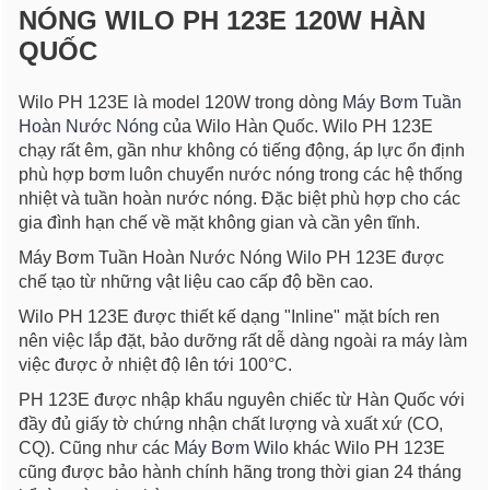
NÓNG WILO PH 123E 120W HÀN
QUỐC
Wilo PH 123E là model 120W trong dòng
Máy Bơm Tuần
Hoàn Nước Nóng
của Wilo Hàn Quốc. Wilo PH 123E
chạy rất êm, gần như không có tiếng động, áp lực ổn định
phù hợp bơm luôn chuyển nước nóng trong các hệ thống
nhiệt và tuần hoàn nước nóng. Đặc biệt phù hợp cho các
gia đình hạn chế về mặt không gian và cần yên tĩnh.
Máy Bơm Tuần Hoàn Nước Nóng Wilo PH 123E được
chế tạo từ những vật liệu cao cấp độ bền cao.
Wilo PH 123E được thiết kế dạng "Inline" mặt bích ren
nên việc lắp đặt, bảo dưỡng rất dễ dàng ngoài ra máy làm
việc được ở nhiệt độ lên tới 100°C.
PH 123E được nhập khẩu nguyên chiếc từ Hàn Quốc với
đầy đủ giấy tờ chứng nhận chất lượng và xuất xứ (CO,
CQ). Cũng như các
Máy Bơm Wilo
khác Wilo PH 123E
cũng được bảo hành chính hãng trong thời gian 24 tháng