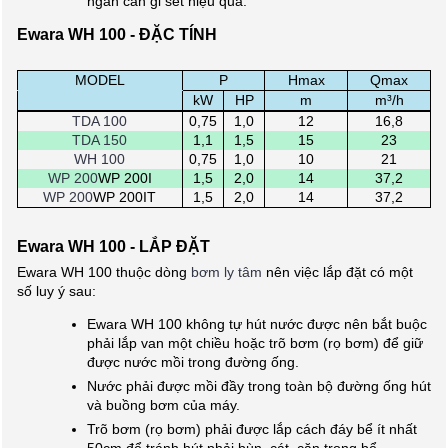
ngăn cản gỉ set hiệu quả.
Ewara WH 100 - ĐẶC TÍNH
MODEL
P
Hmax
Qmax
.
kW
HP
m
m³/h
TDA 100
0,75
1,0
12
16,8
TDA 150
1,1
1,5
15
23
WH 100
0,75
1,0
10
21
WP 200
WP 200I
1,5
2,0
14
37,2
WP 200
WP 200IT
1,5
2,0
14
37,2
Ewara WH 100 - LẮP ĐẶT
Ewara WH 100 thuộc dòng
bơm ly tâm
nên việc lắp đặt có một
số luy ý sau:
Ewara WH 100 không tự hút nước được nên bắt buộc
phải lắp van một chiều hoặc trõ bơm (rọ bơm) để giữ
được nước mồi trong đường ống.
Nước phải được mồi đầy trong toàn bộ đường ống hút
và buồng bơm của máy.
Trõ bơm (rọ bơm) phải được lắp cách đáy bể ít nhất