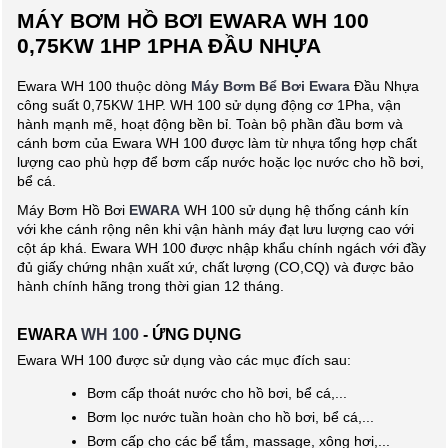
MÁY BƠM HỒ BƠI EWARA WH 100
0,75KW 1HP 1PHA ĐẦU NHỰA
Ewara WH 100 thuộc dòng
Máy Bơm Bể Bơi Ewara
Đầu Nhựa
công suất 0,75KW 1HP. WH 100 sử dụng động cơ 1Pha, vận
hành mạnh mẽ, hoạt động bền bỉ. Toàn bộ phần đầu bơm và
cánh bơm của Ewara WH 100 được làm từ nhựa tổng hợp chất
lượng cao phù hợp để bơm cấp nước hoặc lọc nước cho hồ bơi,
bể cá.
Máy Bơm Hồ Bơi
EWARA
WH 100 sử dụng hệ thống cánh kín
với khe cánh rộng nên khi vận hành máy đạt lưu lượng cao với
cột áp khá. Ewara WH 100 được nhập khẩu chính ngách với đầy
đủ giấy chứng nhận xuất xứ, chất lượng (CO,CQ) và được bảo
hành chính hãng trong thời gian 12 tháng.
EWARA
WH 100
- ỨNG DỤNG
Ewara WH 100 được sử dụng vào các mục đích sau:
Bơm cấp thoát nước cho hồ bơi, bể cá,...
Bơm lọc nước tuần hoàn cho hồ bơi, bể cá,...
Bơm cấp cho các bể tắm, massage, xông hơi,...