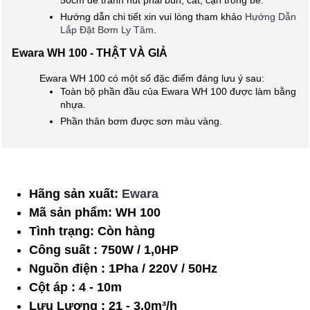
50cm để tránh hút phải bùn, cát, cặn trong bể.
Hướng dẫn chi tiết xin vui lòng tham khảo
Hướng Dẫn
Lắp Đặt Bơm Ly Tâm
.
Ewara WH 100 - THẬT VÀ GIẢ
Ewara WH 100 có một số đặc điểm đáng lưu ý sau:
Toàn bộ phần đầu của Ewara WH 100 được làm bằng
nhựa.
Phần thân bơm được sơn màu vàng.
Hãng sản xuất:
Ewara
Mã sản phẩm:
WH 100
Tình trạng:
Còn hàng
Công suất : 750W / 1,0HP
Nguồn điện : 1Pha / 220V / 50Hz
Cột áp : 4 - 10m
Lưu Lượng : 21 - 3,0m³/h