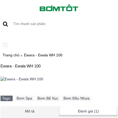
0 sản phẩm - 0
Trang chủ
Ewara - Ewala WH 100
Ewara - Ewala WH 100
Tags:
Bơm Spa
,
Bơm Bể Xục
,
Bơm Đầu Nhựa
Mô tả
Đánh giá (1)