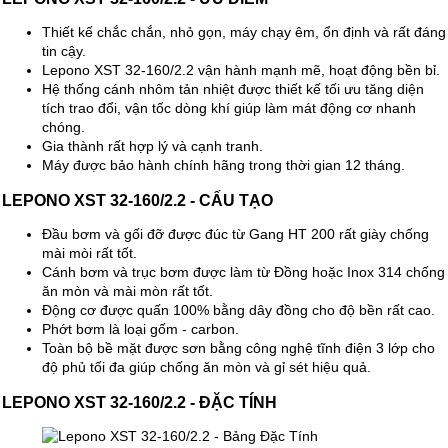
Thiết kế chắc chắn, nhỏ gọn, máy chạy êm, ổn định và rất đáng
tin cậy.
Lepono XST 32-160/2.2 vận hành mạnh mẽ, hoạt động bền bỉ.
Hệ thống cánh nhôm tản nhiệt được thiết kế tối ưu tăng diện
tích trao đổi, vận tốc dòng khí giúp làm mát động cơ nhanh
chóng.
Gia thành rất hợp lý và cạnh tranh.
Máy được bảo hành chính hãng trong thời gian 12 tháng.
LEPONO XST 32-160/2.2 - CẤU TẠO
Đầu bơm và gối đỡ được đúc từ Gang HT 200 rất giày chống
mài mòi rất tốt.
Cánh bơm và trục bơm được làm từ Đồng hoặc Inox 314 chống
ăn mòn và mài mòn rất tốt.
Động cơ được quấn 100% bằng dây đồng cho độ bền rất cao.
Phớt bơm là loại gốm - carbon.
Toàn bộ bề mặt được sơn bằng công nghệ tĩnh điện 3 lớp cho
độ phủ tối đa giúp chống ăn mòn và gỉ sét hiệu quả.
LEPONO XST 32-160/2.2 - ĐẶC TÍNH