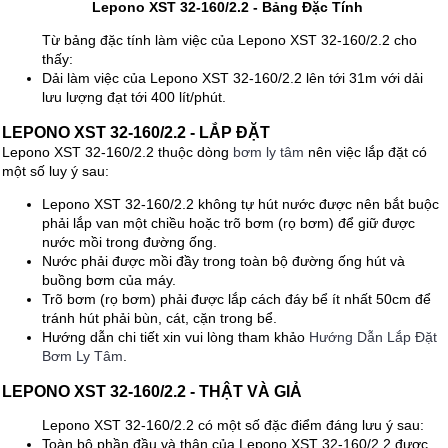
Lepono XST 32-160/2.2 - Bảng Đặc Tính
Từ bảng đặc tính làm việc của Lepono XST 32-160/2.2 cho
thấy:
Dải làm việc của Lepono XST 32-160/2.2 lên tới 31m với dải
lưu lượng đạt tới 400 lít/phút.
LEPONO XST 32-160/2.2 - LẮP ĐẶT
Lepono XST 32-160/2.2 thuộc dòng
bơm ly tâm
nên việc lắp đặt có
một số luy ý sau:
Lepono XST 32-160/2.2 không tự hút nước được nên bắt buộc
phải lắp van một chiều hoặc trõ bơm (rọ bơm) để giữ được
nước mồi trong đường ống.
Nước phải được mồi đầy trong toàn bộ đường ống hút và
buồng bơm của máy.
Trõ bơm (rọ bơm) phải được lắp cách đáy bể ít nhất 50cm để
tránh hút phải bùn, cát, cặn trong bể.
Hướng dẫn chi tiết xin vui lòng tham khảo
Hướng Dẫn Lắp Đặt
Bơm Ly Tâm
.
LEPONO XST 32-160/2.2 - THẬT VÀ GIẢ
Lepono XST 32-160/2.2 có một số đặc điểm đáng lưu ý sau:
Toàn bộ phần đầu và thân của Lepono XST 32-160/2.2 được