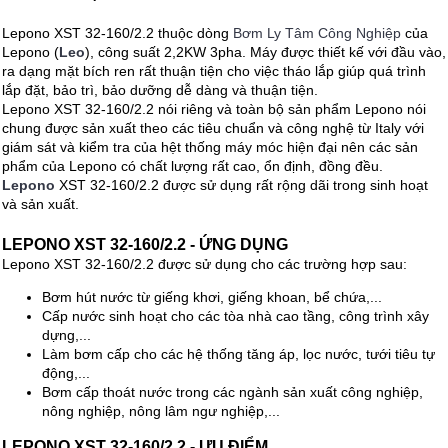
Lepono XST 32-160/2.2 thuộc dòng
Bơm Ly Tâm Công Nghiệp
của
Lepono (
Leo
), công suất 2,2KW 3pha. Máy được thiết kế với đầu vào,
ra dạng mặt bích ren rất thuận tiện cho việc tháo lắp giúp quá trình
lắp đặt, bảo trì, bảo dưỡng dễ dàng và thuận tiện.
Lepono XST 32-160/2.2 nói riêng và toàn bộ sản phẩm Lepono nói
chung được sản xuất theo các tiêu chuẩn và công nghệ từ Italy với
giám sát và kiểm tra của hệt thống máy móc hiện đại nên các sản
phẩm của Lepono có chất lượng rất cao, ổn định, đồng đều.
Lepono
XST 32-160/2.2 được sử dụng rất rộng dãi trong sinh hoạt
và sản xuất.
LEPONO XST 32-160/2.2 - ỨNG DỤNG
Lepono XST 32-160/2.2 được sử dụng cho các trường hợp sau:
Bơm hút nước từ giếng khơi, giếng khoan, bể chứa,...
Cấp nước sinh hoạt cho các tòa nhà cao tầng, công trình xây
dựng,...
Làm bơm cấp cho các hệ thống tăng áp, lọc nước, tưới tiêu tự
động,...
Bơm cấp thoát nước trong các ngành sản xuất công nghiệp,
nông nghiệp, nông lâm ngư nghiệp,...
LEPONO XST 32-160/2.2 - ƯU ĐIỂM