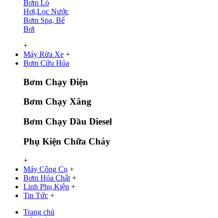
Bơm Lò
Hơi,Lọc Nước
Bơm Spa, Bể
Bơi
+
Máy Rửa Xe
+
Bơm Cứu Hỏa
Bơm Chạy Điện
Bơm Chạy Xăng
Bơm Chạy Dầu Diesel
Phụ Kiện Chữa Cháy
+
Máy Công Cụ
+
Bơm Hóa Chất
+
Linh Phụ Kiện
+
Tin Tức
+
Trang chủ