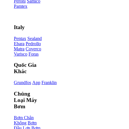
Peroni
Samico
Pamtex
Italy
Pentax
Sealand
Ebara
Pedrollo
Matra
Coverco
Varisco
Foras
Quốc Gia
Khác
Grundfos
App
Franklin
Chủng
Loại Máy
Bơm
Bơm Chân
Không
Bơm
Đầu Lợn
Bơm