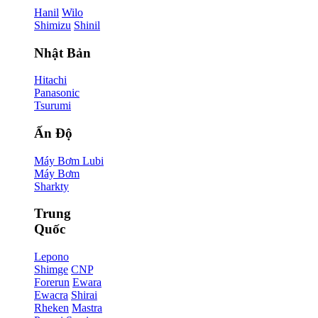
Hanil
Wilo
Shimizu
Shinil
Nhật Bản
Hitachi
Panasonic
Tsurumi
Ấn Độ
Máy Bơm Lubi
Máy Bơm
Sharkty
Trung
Quốc
Lepono
Shimge
CNP
Forerun
Ewara
Ewacra
Shirai
Rheken
Mastra