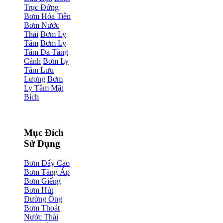
Trục Đứng
Bơm Hỏa Tiễn
Bơm Nước
Thải
Bơm Ly
Tâm
Bơm Ly
Tâm Đa Tầng
Cánh
Bơm Ly
Tâm Lưu
Lượng
Bơm
Ly Tâm Mặt
Bích
Mục Đích
Sử Dụng
Bơm Đẩy Cao
Bơm Tăng Áp
Bơm Giếng
Bơm Hút
Đường Ống
Bơm Thoát
Nước Thải