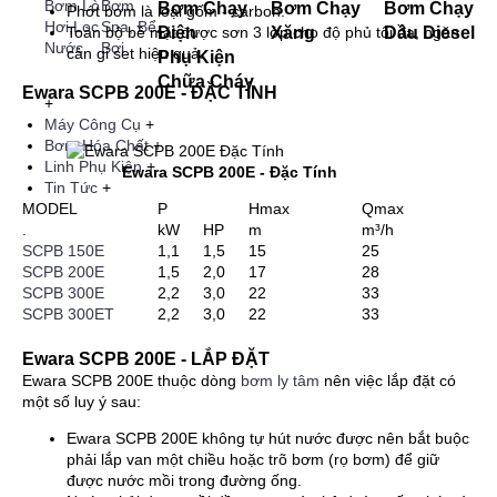
Bơm Lò
Bơm
Bơm Chạy
Bơm Chạy
Bơm Chạy
Phớt bơm là loại gốm - carbon.
Hơi,Lọc
Spa, Bể
Điện
Xăng
Dầu Diesel
Toàn bộ bề mặt được sơn 3 lớp cho độ phủ tối đa, ngăn
Nước
Bơi
cản gỉ set hiệu quả.
Phụ Kiện
Chữa Cháy
Ewara SCPB 200E - ĐẶC TÍNH
+
Máy Công Cụ
+
Bơm Hóa Chất
+
Linh Phụ Kiện
+
Ewara SCPB 200E - Đặc Tính
Tin Tức
+
MODEL
P
Hmax
Qmax
.
kW
HP
m
m³/h
SCPB 150E
1,1
1,5
15
25
SCPB 200E
1,5
2,0
17
28
SCPB 300E
2,2
3,0
22
33
SCPB 300ET
2,2
3,0
22
33
Ewara SCPB 200E - LẮP ĐẶT
Ewara SCPB 200E thuộc dòng
bơm ly tâm
nên việc lắp đặt có
một số luy ý sau:
Ewara SCPB 200E không tự hút nước được nên bắt buộc
phải lắp van một chiều hoặc trõ bơm (rọ bơm) để giữ
được nước mồi trong đường ống.