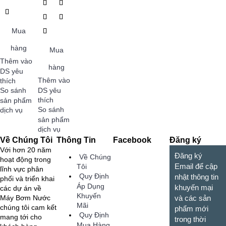
Mua
hàng
Mua
Thêm vào
hàng
DS yêu
Thêm vào
thích
So sánh
DS yêu
thích
sản phẩm
So sánh
dịch vụ
sản phẩm
dịch vụ
Về Chúng Tôi
Thông Tin
Facebook
Đăng ký
Với hơn 20 năm
Đăng ký
Về Chúng
hoạt động trong
Email để cập
Tôi
lĩnh vực phân
Quy Định
nhật thông tin
phối và triển khai
Áp Dụng
khuyến mại
các dự án về
Khuyến
Máy Bơm Nước
và các sản
Mãi
chúng tôi cam kết
phẩm mới
Quy Định
mang tới cho
trong thời
Mua Hàng