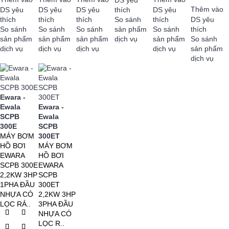
Thêm vào
DS yêu
DS yêu
DS yêu
thích
DS yêu
thích
thích
thích
So sánh
thích
DS yêu
So sánh
So sánh
So sánh
So sánh
thích
sản phẩm
So sánh
sản phẩm
sản phẩm
sản phẩm
dịch vụ
sản phẩm
dịch vụ
dịch vụ
dịch vụ
dịch vụ
sản phẩm
dịch vụ
Ewara -
Ewala
Ewara -
SCPB
Ewala
300E
SCPB
MÁY BƠM
300ET
HỒ BƠI
MÁY BƠM
EWARA
HỒ BƠI
SCPB 300E
EWARA
2,2KW 3HP
SCPB
1PHA ĐẦU
300ET
NHỰA CÓ
2,2KW 3HP
LỌC RÁ..
3PHA ĐẦU
NHỰA CÓ
LỌC R..