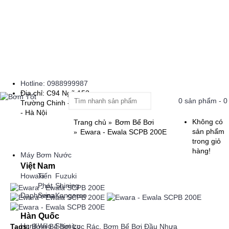
Hotline: 0988999987
Địa chỉ: C94 Ngõ 153
0 sản phẩm - 0
Trường Chinh - Thanh Xuân
- Hà Nội
Không có
Trang chủ
Bơm Bể Bơi
sản phẩm
Ewara - Ewala SCPB 200E
trong giỏ
hàng!
Máy Bơm Nước
Việt Nam
Howaki
Tiến
Fuzuki
Phát
Shining
Daphovina
Sena
Kangaroo
Hàn Quốc
Hanil
Wilo
Shimizu
Tags:
Bơm Bể Bơi Lọc Rác
,
Bơm Bể Bơi Đầu Nhựa