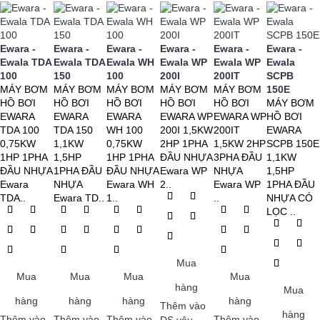
Ewara -
Ewara -
Ewara -
Ewara -
Ewara -
Ewara -
Ewala TDA
Ewala TDA
Ewala WH
Ewala WP
Ewala WP
Ewala
100
150
100
200I
200IT
SCPB
MÁY BƠM
MÁY BƠM
MÁY BƠM
MÁY BƠM
MÁY BƠM
150E
HỒ BƠI
HỒ BƠI
HỒ BƠI
HỒ BƠI
HỒ BƠI
MÁY BƠM
EWARA
EWARA
EWARA
EWARA WP
EWARA WP
HỒ BƠI
TDA 100
TDA 150
WH 100
200I 1,5KW
200IT
EWARA
0,75KW
1,1KW
0,75KW
2HP 1PHA
1,5KW 2HP
SCPB 150E
1HP 1PHA
1,5HP
1HP 1PHA
ĐẦU NHỰA
3PHA ĐẦU
1,1KW
ĐẦU NHỰA
1PHA ĐẦU
ĐẦU NHỰA
Ewara WP
NHỰA
1,5HP
Ewara
NHỰA
Ewara WH
2..
Ewara WP
1PHA ĐẦU
TDA..
Ewara TD..
1..
..
NHỰA CÓ
LỌC ..
Mua
Mua
Mua
Mua
Mua
hàng
Mua
hàng
hàng
hàng
hàng
Thêm vào
hàng
Thêm vào
Thêm vào
Thêm vào
Thêm vào
DS yêu