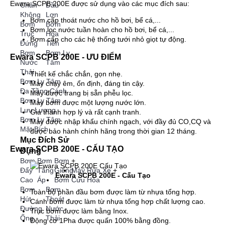
Ewara SCPB 200E được sử dụng vào các mục đích sau:
Chân
Đầu
Không
Lợn
Bơm cấp thoát nước cho hồ bơi, bể cá,...
Bơm
Bơm
Bơm lọc nước tuần hoàn cho hồ bơi, bể cá,...
Trục
Hỏa
Bơm cấp cho các hệ thống tưới nhỏ giọt tự động.
Đứng
Tiễn
Bơm
Bơm Ly
Ewara SCPB 200E - ƯU ĐIỂM
Nước
Tâm
Thải
Thiết kế chắc chắn, gọn nhẹ.
Bơm Ly Tâm
Máy chạy êm, ổn định, đáng tin cậy.
Đa Tầng Cánh
Máy được trang bị sẵn phễu lọc.
Bơm Ly Tâm
Máy bơm được một lượng nước lớn.
Lưu Lượng
Gia thành hợp lý và rất cạnh tranh.
Bơm Ly Tâm
Máy được nhập khẩu chính ngạch, với đầy đủ CO,CQ và
Mặt Bích
được bảo hành chính hãng trong thời gian 12 tháng.
Mục Đích Sử
Ewara SCPB 200E - CẤU TẠO
Dụng
Bơm
Bơm
Bơm
+
Đẩy
Tăng
Giếng
Máy Rửa Xe
+
Ewara SCPB 200E - Cấu Tạo
Cao
Áp
Bơm Cứu Hỏa
Bơm
Bơm
Toàn bộ phần đầu bơm được làm từ nhựa tổng hợp.
Hút
Thoát
Cánh bơm được làm từ nhựa tổng hợp chất lượng cao.
Đường
Nước
Trục bơm được làm bằng Inox.
Ống
Thải
Động cơ 1Pha được quấn 100% bằng đồng.