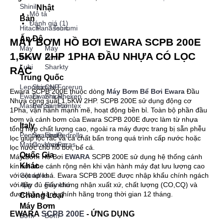
Shinil
Nhật
Mô tả
Bản
Đánh giá (1)
Hitachi
Panasonic
Tsurumi
Ấn Độ
MÁY BƠM HỒ BƠI EWARA SCPB 200E
Máy
Máy
1,5KW 2HP 1PHA ĐẦU NHỰA CÓ LỌC
Bơm
Bơm
Lubi
Sharkty
RÁC
Trung Quốc
Lepono
Shimge
CNP
Forerun
Ewara SCPB 200E thuộc dòng
Máy Bơm Bể Bơi Ewara
Đầu
Ewara
Ewacra
Shirai
Rheken
Nhựa công suất 1,5KW 2HP. SCPB 200E sử dụng động cơ
Mastra
Peroni
Samico
Pamtex
1Pha, vận hành mạnh mẽ, hoạt động bền bỉ. Toàn bộ phần đầu
bơm và cánh bơm của Ewara SCPB 200E được làm từ nhựa
Italy
tổng hợp chất lượng cao, ngoài ra máy được trang bị sẵn phễu
Pentax
Sealand
Ebara
Pedrollo
lọc giúp lọc rác và cá chất bẩn trong quá trình cấp nước hoặc
Matra
Coverco
Varisco
Foras
lọc nước cho hồ bơi, bể cá.
Quốc Gia
Máy Bơm Hồ Bơi
EWARA
SCPB 200E sử dụng hệ thống cánh
Khác
kín với khe cánh rộng nên khi vận hành máy đạt lưu lượng cao
với cột áp khá. Ewara SCPB 200E được nhập khẩu chính ngách
Grundfos
với đầy đủ giấy chứng nhận xuất xứ, chất lượng (CO,CQ) và
App
Franklin
được bảo hành chính hãng trong thời gian 12 tháng.
Chủng Loại
Máy Bơm
EWARA
SCPB 200E
- ỨNG DỤNG
Bơm
Bơm