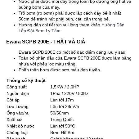
Nước phải được mồi đầy trong toàn bộ đường ống hút và
buồng bơm của máy.
Trõ bơm (rọ bơm) phải được lắp cách đáy bể ít nhất
50cm để tránh hút phải bùn, cát, cặn trong bể.
Hướng dẫn chi tiết xin vui lòng tham khảo
Hướng Dẫn
Lắp Đặt Bơm Ly Tâm
.
Ewara SCPB 200E - THẬT VÀ GIẢ
Ewara SCPB 200E có một số đặc điểm đáng lưu ý sau:
Toàn bộ phần đầu của Ewara SCPB 200E được làm bằng
nhựa với phễu lọc màu trắng.
Phần thân bơm được sơn màu đen tuyền.
Thông số kỹ thuật
Công suất
1,5KW / 2,0HP
Nguồn điện
1Pha / 220V / 50Hz
Cột áp
Lên tới 17m
Lưu Lượng
Lên tới 28m³/h
Ống vào/ra
50/50mm
Xuất xứ
Trung Quốc
Nhiệt độ nước
Lên tới 50°C
Chủng loại
Bơm Hồ Bơi