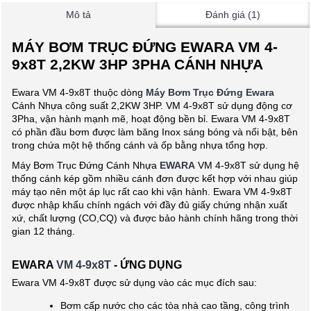
Mô tả
Đánh giá (1)
MÁY BƠM TRỤC ĐỨNG EWARA VM 4-
9x8T 2,2KW 3HP 3PHA CÁNH NHỰA
Ewara VM 4-9x8T thuộc dòng
Máy Bơm Trục Đứng Ewara
Cánh Nhựa công suất 2,2KW 3HP. VM 4-9x8T sử dụng động cơ
3Pha, vận hành mạnh mẽ, hoạt động bền bỉ. Ewara VM 4-9x8T
có phần đầu bơm được làm băng Inox sáng bóng và nổi bật, bên
trong chứa một hệ thống cánh và ốp bằng nhựa tổng hợp.
Máy Bơm Trục Đứng Cánh Nhựa
EWARA
VM 4-9x8T sử dụng hệ
thống cánh kép gồm nhiều cánh đơn được kết hợp với nhau giúp
máy tạo nên một áp lục rất cao khi vận hành. Ewara VM 4-9x8T
được nhập khẩu chính ngách với đầy đủ giấy chứng nhận xuất
xứ, chất lượng (CO,CQ) và được bảo hành chính hãng trong thời
gian 12 tháng.
EWARA
VM 4-9x8T
- ỨNG DỤNG
Ewara VM 4-9x8T được sử dụng vào các mục đích sau:
Bơm cấp nước cho các tòa nhà cao tầng, công trình