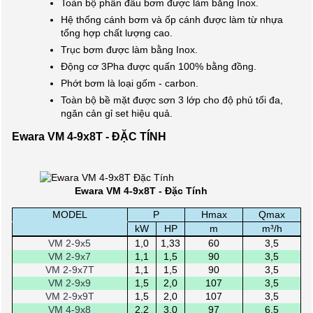
Toàn bộ phần đầu bơm được làm bằng Inox.
Hệ thống cánh bơm và ốp cánh được làm từ nhựa
tổng hợp chất lượng cao.
Trục bơm được làm bằng Inox.
Động cơ 3Pha được quấn 100% bằng đồng.
Phớt bơm là loại gốm - carbon.
Toàn bộ bề mặt được sơn 3 lớp cho độ phủ tối đa,
ngăn cản gỉ set hiệu quả.
Ewara VM 4-9x8T - ĐẶC TÍNH
Ewara VM 4-9x8T - Đặc Tính
MODEL
P
Hmax
Qmax
.
kW
HP
m
m³/h
VM 2-9x5
1,0
1,33
60
3,5
VM 2-9x7
1,1
1,5
90
3,5
VM 2-9x7T
1,1
1,5
90
3,5
VM 2-9x9
1,5
2,0
107
3,5
VM 2-9x9T
1,5
2,0
107
3,5
VM 4-9x8
2,2
3,0
97
6,5