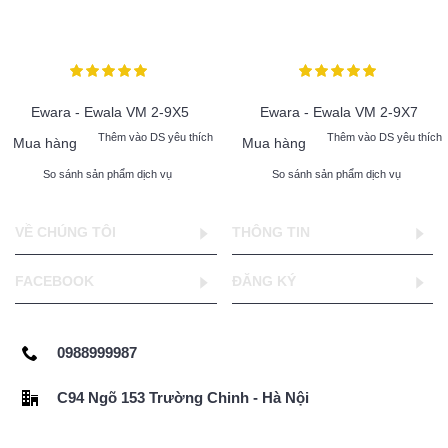
Ewara - Ewala VM 2-9X5
Ewara - Ewala VM 2-9X7
Thêm vào DS yêu thích
Thêm vào DS yêu thích
Mua hàng
Mua hàng
So sánh sản phẩm dịch vụ
So sánh sản phẩm dịch vụ
VỀ CHÚNG TÔI
THÔNG TIN
FACEBOOK
ĐĂNG KÝ
0988999987
C94 Ngõ 153 Trường Chinh - Hà Nội