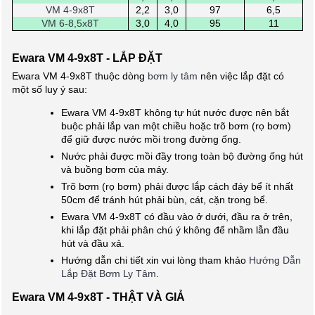
VM 4-9x8T
2,2
3,0
97
6,5
VM 6-8,5x8T
3,0
4,0
95
11
Ewara VM 4-9x8T - LẮP ĐẶT
Ewara VM 4-9x8T thuộc dòng
bơm ly tâm
nên việc lắp đặt có
một số luy ý sau:
Ewara VM 4-9x8T không tự hút nước được nên bắt
buộc phải lắp van một chiều hoặc trõ bơm (rọ bơm)
để giữ được nước mồi trong đường ống.
Nước phải được mồi đầy trong toàn bộ đường ống hút
và buồng bơm của máy.
Trõ bơm (rọ bơm) phải được lắp cách đáy bể ít nhất
50cm để tránh hút phải bùn, cát, cặn trong bể.
Ewara VM 4-9x8T có đầu vào ở dưới, đầu ra ở trên,
khi lắp đặt phải phân chú ý không để nhầm lẫn đầu
hút và đầu xả.
Hướng dẫn chi tiết xin vui lòng tham khảo
Hướng Dẫn
Lắp Đặt Bơm Ly Tâm
.
Ewara VM 4-9x8T - THẬT VÀ GIẢ