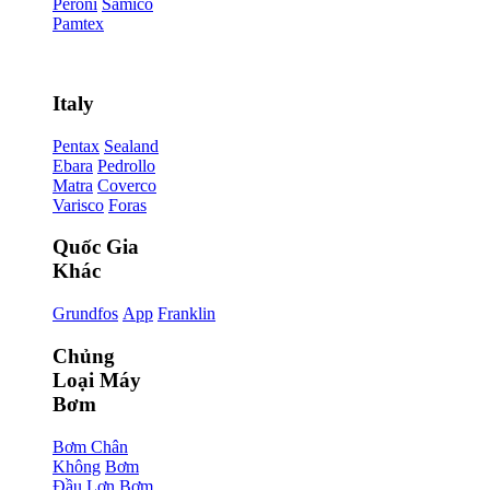
Peroni
Samico
Pamtex
Italy
Pentax
Sealand
Ebara
Pedrollo
Matra
Coverco
Varisco
Foras
Quốc Gia
Khác
Grundfos
App
Franklin
Chủng
Loại Máy
Bơm
Bơm Chân
Không
Bơm
Đầu Lợn
Bơm