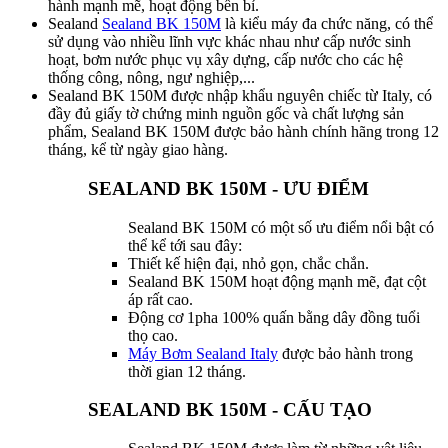
hành mạnh mẽ, hoạt động bền bỉ.
Sealand
Sealand BK 150M
là kiểu máy đa chức năng, có thể
sử dụng vào nhiều lĩnh vực khác nhau như cấp nước sinh
hoạt, bơm nước phục vụ xây dựng, cấp nước cho các hệ
thống công, nông, ngư nghiệp,...
Sealand BK 150M được nhập khẩu nguyên chiếc từ Italy, có
đầy đủ giấy tờ chứng minh nguồn gốc và chất lượng sản
phẩm, Sealand BK 150M được bảo hành chính hãng trong 12
tháng, kể từ ngày giao hàng.
SEALAND BK 150M - ƯU ĐIỂM
Sealand BK 150M có một số ưu điểm nổi bật có
thể kể tới sau đây:
Thiết kế hiện đại, nhỏ gọn, chắc chắn.
Sealand BK 150M hoạt động mạnh mẽ, đạt cột
áp rất cao.
Động cơ 1pha 100% quấn bằng dây đồng tuổi
thọ cao.
Máy Bơm Sealand Italy
được bảo hành trong
thời gian 12 tháng.
SEALAND BK 150M - CẤU TẠO