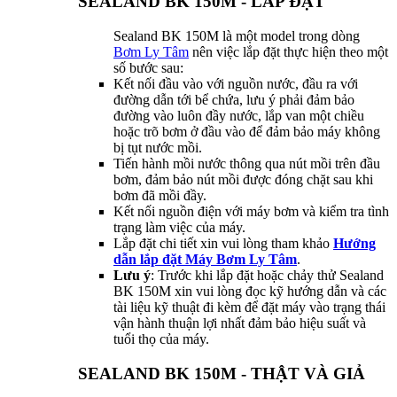
SEALAND BK 150M - LẮP ĐẶT
Sealand BK 150M là một model trong dòng
Bơm Ly Tâm
nên việc lắp đặt thực hiện theo một
số bước sau:
Kết nối đầu vào với nguồn nước, đầu ra với
đường dẫn tới bể chứa, lưu ý phải đảm bảo
đường vào luôn đầy nước, lắp van một chiều
hoặc trõ bơm ở đầu vào để đảm bảo máy không
bị tụt nước mồi.
Tiến hành mồi nước thông qua nút mồi trên đầu
bơm, đảm bảo nút mồi được đóng chặt sau khi
bơm đã mồi đầy.
Kết nối nguồn điện với máy bơm và kiểm tra tình
trạng làm việc của máy.
Lắp đặt chi tiết xin vui lòng tham khảo
Hướng
dẫn lắp đặt Máy Bơm Ly Tâm
.
Lưu ý
: Trước khi lắp đặt hoặc chảy thử Sealand
BK 150M xin vui lòng đọc kỹ hướng dẫn và các
tài liệu kỹ thuật đi kèm để đặt máy vào trạng thái
vận hành thuận lợi nhất đảm bảo hiệu suất và
tuổi thọ của máy.
SEALAND BK 150M - THẬT VÀ GIẢ