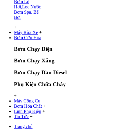
Bơm Lò
Hơi,Lọc Nước
Bơm Spa, Bể
Bơi
+
Máy Rửa Xe
+
Bơm Cứu Hỏa
Bơm Chạy Điện
Bơm Chạy Xăng
Bơm Chạy Dầu Diesel
Phụ Kiện Chữa Cháy
+
Máy Công Cụ
+
Bơm Hóa Chất
+
Linh Phụ Kiện
+
Tin Tức
+
Trang chủ