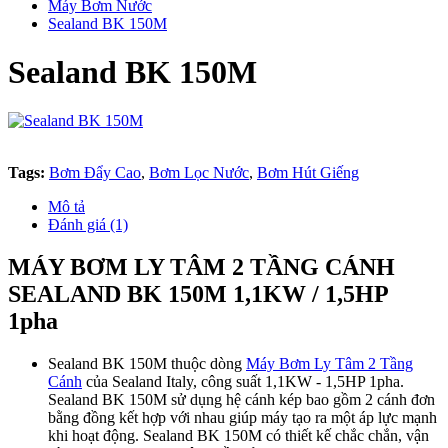
Máy Bơm Nước
Sealand BK 150M
Sealand BK 150M
Tags:
Bơm Đẩy Cao
,
Bơm Lọc Nước
,
Bơm Hút Giếng
Mô tả
Đánh giá (1)
MÁY BƠM LY TÂM 2 TẦNG CÁNH
SEALAND BK 150M 1,1KW / 1,5HP
1pha
Sealand BK 150M thuộc dòng
Máy Bơm Ly Tâm 2 Tầng
Cánh
của Sealand Italy, công suất 1,1KW - 1,5HP 1pha.
Sealand BK 150M sử dụng hệ cánh kép bao gồm 2 cánh đơn
bằng đồng kết hợp với nhau giúp máy tạo ra một áp lực mạnh
khi hoạt động. Sealand BK 150M có thiết kế chắc chắn, vận