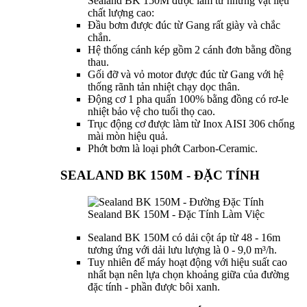
Sealand BK 150M được làm từ những vật liệu
chất lượng cao:
Đầu bơm được đúc từ Gang rất giày và chắc
chắn.
Hệ thống cánh kép gồm 2 cánh đơn bằng đồng
thau.
Gối đỡ và vỏ motor được đúc từ Gang với hệ
thống rãnh tản nhiệt chạy dọc thân.
Động cơ 1 pha quấn 100% bằng đồng có rơ-le
nhiệt bảo vệ cho tuổi thọ cao.
Trục động cơ được làm từ Inox AISI 306 chống
mài mòn hiệu quả.
Phớt bơm là loại phớt Carbon-Ceramic.
SEALAND BK 150M - ĐẶC TÍNH
Sealand BK 150M - Đặc Tính Làm Việc
Sealand BK 150M có dải cột áp từ 48 - 16m
tương ứng với dải lưu lượng là 0 - 9,0 m³/h.
Tuy nhiên để máy hoạt động với hiệu suất cao
nhất bạn nên lựa chọn khoảng giữa của đường
đặc tính - phần được bôi xanh.