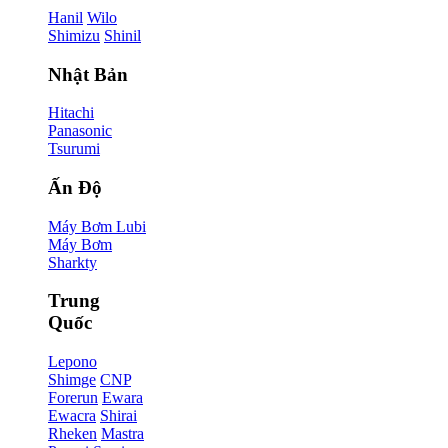
Hanil
Wilo
Shimizu
Shinil
Nhật Bản
Hitachi
Panasonic
Tsurumi
Ấn Độ
Máy Bơm Lubi
Máy Bơm
Sharkty
Trung
Quốc
Lepono
Shimge
CNP
Forerun
Ewara
Ewacra
Shirai
Rheken
Mastra