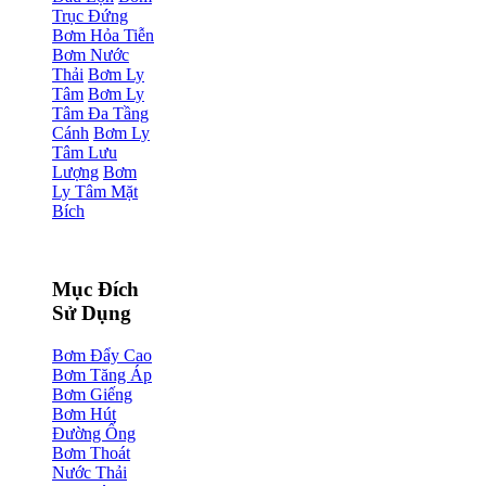
Trục Đứng
Bơm Hỏa Tiễn
Bơm Nước
Thải
Bơm Ly
Tâm
Bơm Ly
Tâm Đa Tầng
Cánh
Bơm Ly
Tâm Lưu
Lượng
Bơm
Ly Tâm Mặt
Bích
Mục Đích
Sử Dụng
Bơm Đẩy Cao
Bơm Tăng Áp
Bơm Giếng
Bơm Hút
Đường Ống
Bơm Thoát
Nước Thải