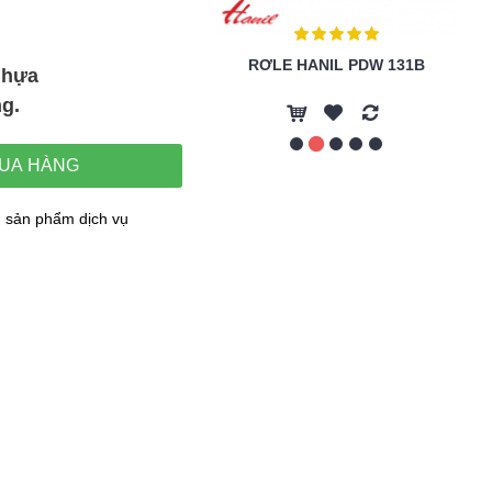
RƠLE HANIL PDW 131B
TỤ ĐIỆN BƠM HANIL PH 255
Nhựa
ng.
UA HÀNG
 sản phẩm dịch vụ