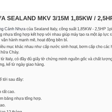
SEALAND MKV 3/15M 1,85KW / 2,5H
ng Cánh Nhựa
của Sealand Italy, công suất 1,85KW - 2,5HP 1
nhựa tổng hợp kết hợp với nhau giúp máy tạo ra một áp lực r
, vận hành mạnh mẽ, hoạt động bền bỉ.
ều mục khác nhau như cấp nước sinh hoạt, bơm cấp cho các h
Chữa Cháy.
 Italy, có đầy đủ giấy tờ chứng minh nguồn gốc và chất lượn
g, kể từ ngày giao hàng.
 tới sau đây:
rất cao.
àm băng nhựa tổng hợp.
ao.
ian 12 tháng.