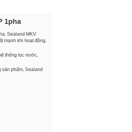
P 1pha
pha. Sealand MKV
ất mạnh khi hoạt động.
ệ thống lọc nước,
g sản phẩm, Sealand