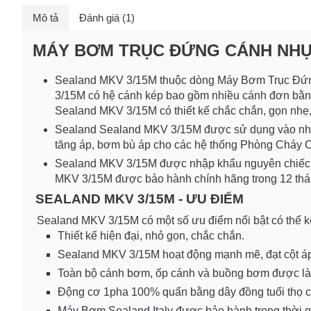
Mô tả
Đánh giá (1)
MÁY BƠM TRỤC ĐỨNG CÁNH NHỰA 
Sealand MKV 3/15M thuộc dòng
Máy Bơm Trục Đứ
3/15M có hệ cánh kép bao gồm nhiều cánh đơn bằng 
Sealand MKV 3/15M có thiết kế chắc chắn, gọn nhẹ
Sealand
Sealand MKV 3/15M
được sử dụng vào nhi
tăng áp, bơm bù áp cho các hệ thống Phòng Cháy 
Sealand MKV 3/15M được nhập khẩu nguyên chiếc từ
MKV 3/15M được bảo hành chính hãng trong 12 thán
SEALAND MKV 3/15M - ƯU ĐIỂM
Sealand MKV 3/15M có một số ưu điểm nổi bật có thể kể
Thiết kế hiện đại, nhỏ gọn, chắc chắn.
Sealand MKV 3/15M hoạt động mạnh mẽ, đạt cột áp 
Toàn bộ cánh bơm, ốp cánh và buồng bơm được l
Động cơ 1pha 100% quấn bằng dây đồng tuổi thọ c
Máy Bơm Sealand Italy
được bảo hành trong thời g