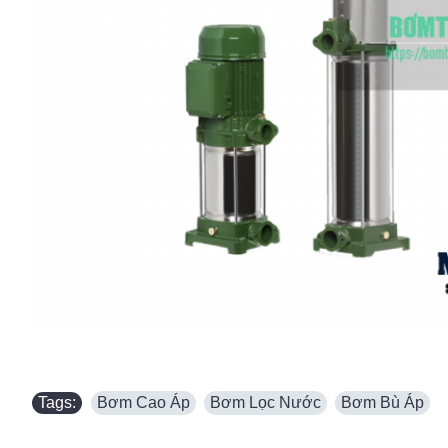
Tags:
Bơm Cao Áp
,
Bơm Lọc Nước
,
Bơm Bù Áp