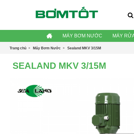
MÁY BƠM NƯỚC
MÁY RỬA
Trang chủ
Máy Bơm Nước
Sealand MKV 3/15M
SEALAND MKV 3/15M