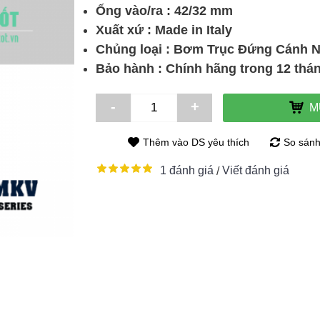
Ống vào/ra : 42/32 mm
Xuất xứ : Made in Italy
DAPHOVINA 1HP CỘT ÁP CAO
Chủng loại : Bơm Trục Đứng Cánh 
3PHA
Bảo hành : Chính hãng trong 12 thá
-
+
M
Thêm vào DS yêu thích
So sánh
1 đánh giá
Viết đánh giá
/