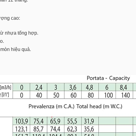
ượng cao:
từ nhựa tổng hợp.
o.
 mòn hiệu quả.