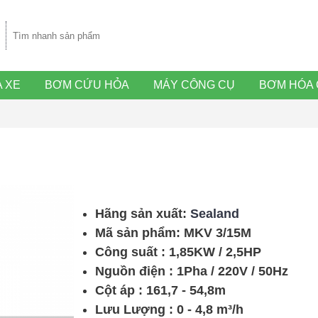
 XE
BƠM CỨU HỎA
MÁY CÔNG CỤ
BƠM HÓA 
Hãng sản xuất:
Sealand
Mã sản phẩm:
MKV 3/15M
Công suất : 1,85KW / 2,5HP
Nguồn điện : 1Pha / 220V / 50Hz
Cột áp : 161,7 - 54,8m
Lưu Lượng : 0 - 4,8 m³/h