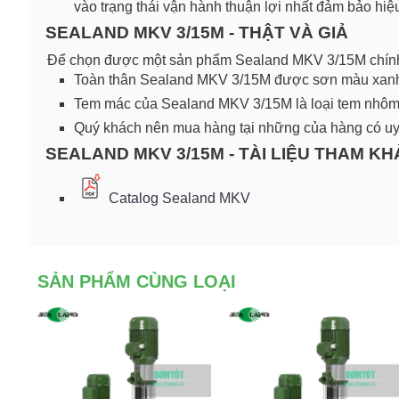
vào trạng thái vận hành thuận lợi nhất đảm bảo hiệu
SEALAND MKV 3/15M - THẬT VÀ GIẢ
Để chọn được một sản phẩm Sealand MKV 3/15M chính 
Toàn thân Sealand MKV 3/15M được sơn màu xanh 
Tem mác của Sealand MKV 3/15M là loại tem nhôm, c
Quý khách nên mua hàng tại những của hàng có uy 
SEALAND MKV 3/15M - TÀI LIỆU THAM K
Catalog Sealand MKV
SẢN PHẨM CÙNG LOẠI