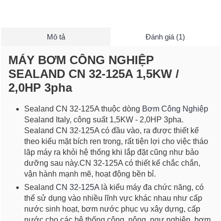
Mô tả
Đánh giá (1)
MÁY BƠM CÔNG NGHIỆP
SEALAND CN 32-125A 1,5KW /
2,0HP 3pha
Sealand CN 32-125A thuộc dòng
Bơm Công Nghiệp
Sealand Italy, công suất 1,5KW - 2,0HP 3pha.
Sealand CN 32-125A có đầu vào, ra được thiết kế
theo kiểu mặt bích ren trong, rất tiện lợi cho việc tháo
lăp máy ra khỏi hệ thống khi lắp đặt cũng như bảo
dưỡng sau này.CN 32-125A có thiết kế chắc chắn,
vận hành mạnh mẽ, hoạt động bền bỉ.
Sealand
CN 32-125A
là kiểu máy đa chức năng, có
thể sử dụng vào nhiều lĩnh vực khác nhau như cấp
nước sinh hoạt, bơm nước phục vụ xây dựng, cấp
nước cho các hệ thống công, nông, ngư nghiệp, bơm