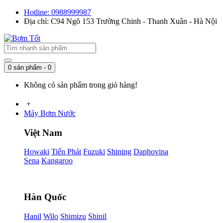
Hotline: 0988999987
Địa chỉ: C94 Ngõ 153 Trường Chinh - Thanh Xuân - Hà Nội
0 sản phẩm - 0
Không có sản phẩm trong giỏ hàng!
+
Máy Bơm Nước
Việt Nam
Howaki
Tiến Phát
Fuzuki
Shining
Daphovina
Sena
Kangaroo
Hàn Quốc
Hanil
Wilo
Shimizu
Shinil