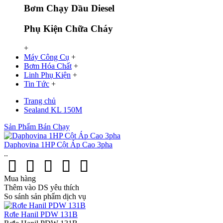
Bơm Chạy Dầu Diesel
Phụ Kiện Chữa Cháy
+
Máy Công Cụ
+
Bơm Hóa Chất
+
Linh Phụ Kiện
+
Tin Tức
+
Trang chủ
Sealand KL 150M
Sản Phẩm Bán Chạy
Daphovina 1HP Cột Áp Cao 3pha
..
Mua hàng
Thêm vào DS yêu thích
So sánh sản phẩm dịch vụ
Rơle Hanil PDW 131B