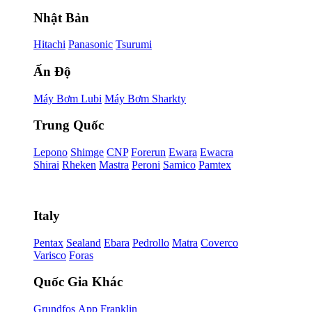
Nhật Bản
Hitachi
Panasonic
Tsurumi
Ấn Độ
Máy Bơm Lubi
Máy Bơm Sharkty
Trung Quốc
Lepono
Shimge
CNP
Forerun
Ewara
Ewacra
Shirai
Rheken
Mastra
Peroni
Samico
Pamtex
Italy
Pentax
Sealand
Ebara
Pedrollo
Matra
Coverco
Varisco
Foras
Quốc Gia Khác
Grundfos
App
Franklin