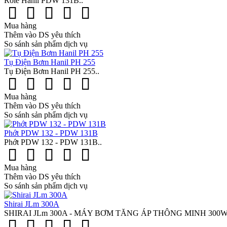
Rơle Hanil PDW 131B..
Mua hàng
Thêm vào DS yêu thích
So sánh sản phẩm dịch vụ
Tụ Điện Bơm Hanil PH 255
Tụ Điện Bơm Hanil PH 255..
Mua hàng
Thêm vào DS yêu thích
So sánh sản phẩm dịch vụ
Phớt PDW 132 - PDW 131B
Phớt PDW 132 - PDW 131B..
Mua hàng
Thêm vào DS yêu thích
So sánh sản phẩm dịch vụ
Shirai JLm 300A
SHIRAI JLm 300A - MÁY BƠM TĂNG ÁP THÔNG MINH 300W Shirai