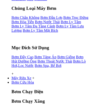
Chủng Loại Máy Bơm
Bơm Chân Không
Bơm Đầu Lợn
Bơm Trục Đứng
Bơm Hỏa Tiễn
Bơm Nước Thải
Bơm Ly Tâm
Bơm Ly Tâm Đa Tầng Cánh
Bơm Ly Tâm Lưu
Lượng
Bơm Ly Tâm Mặt Bích
Mục Đích Sử Dụng
Bơm Đẩy Cao
Bơm Tăng Áp
Bơm Giếng
Bơm
Hút Đường Ống
Bơm Thoát Nước Thải
Bơm Lò
Hơi,Lọc Nước
Bơm Spa, Bể Bơi
+
Máy Rửa Xe
+
Bơm Cứu Hỏa
Bơm Chạy Điện
Bơm Chạy Xăng