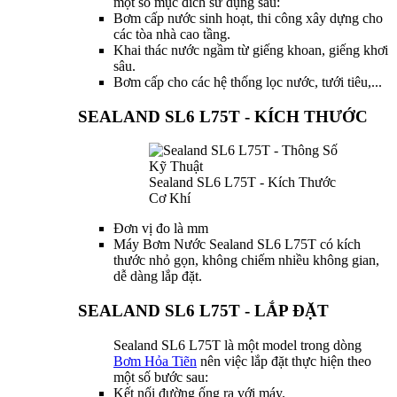
một số mục đích sử dụng sau:
Bơm cấp nước sinh hoạt, thi công xây dựng cho
các tòa nhà cao tầng.
Khai thác nước ngầm từ giếng khoan, giếng khơi
sâu.
Bơm cấp cho các hệ thống lọc nước, tưới tiêu,...
SEALAND SL6 L75T - KÍCH THƯỚC
Sealand SL6 L75T - Kích Thước
Cơ Khí
Đơn vị đo là mm
Máy Bơm Nước Sealand SL6 L75T có kích
thước nhỏ gọn, không chiếm nhiều không gian,
dễ dàng lắp đặt.
SEALAND SL6 L75T - LẮP ĐẶT
Sealand SL6 L75T là một model trong dòng
Bơm Hỏa Tiẽn
nên việc lắp đặt thực hiện theo
một số bước sau:
Kết nối đường ống ra với máy.