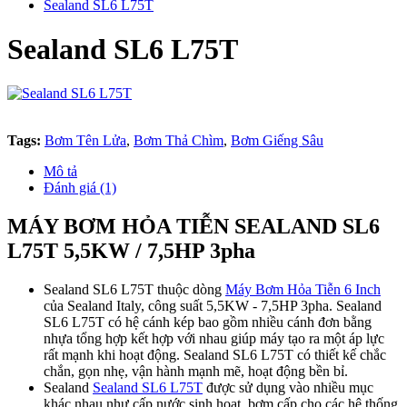
Sealand SL6 L75T
Sealand SL6 L75T
Tags:
Bơm Tên Lửa
,
Bơm Thả Chìm
,
Bơm Giếng Sâu
Mô tả
Đánh giá (1)
MÁY BƠM HỎA TIỄN SEALAND SL6
L75T 5,5KW / 7,5HP 3pha
Sealand SL6 L75T thuộc dòng
Máy Bơm Hỏa Tiễn 6 Inch
của Sealand Italy, công suất 5,5KW - 7,5HP 3pha. Sealand
SL6 L75T có hệ cánh kép bao gồm nhiều cánh đơn bằng
nhựa tổng hợp kết hợp với nhau giúp máy tạo ra một áp lực
rất mạnh khi hoạt động. Sealand SL6 L75T có thiết kế chắc
chắn, gọn nhẹ, vận hành mạnh mẽ, hoạt động bền bỉ.
Sealand
Sealand SL6 L75T
được sử dụng vào nhiều mục
khác nhau như cấp nước sinh hoạt, bơm cấp cho các hệ thống