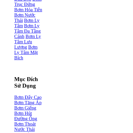
Trục Đứng
Bơm Hỏa Tiễn
Bơm Nước
Thải
Bơm Ly
Tâm
Bơm Ly
Tâm Đa Tầng
Cánh
Bơm Ly
Tâm Lưu
Lượng
Bơm
Ly Tâm Mặt
Bích
Mục Đích
Sử Dụng
Bơm Đẩy Cao
Bơm Tăng Áp
Bơm Giếng
Bơm Hút
Đường Ống
Bơm Thoát
Nước Thải