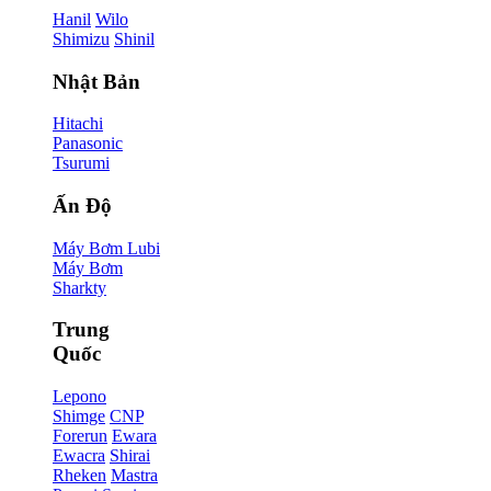
Hanil
Wilo
Shimizu
Shinil
Nhật Bản
Hitachi
Panasonic
Tsurumi
Ấn Độ
Máy Bơm Lubi
Máy Bơm
Sharkty
Trung
Quốc
Lepono
Shimge
CNP
Forerun
Ewara
Ewacra
Shirai
Rheken
Mastra