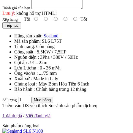
Đánh giá của bạn
Lưu ý:
không hỗ trợ HTML!
Tồi
Tốt
Xếp hạng
Tiếp tục
Hãng sản xuất:
Sealand
Mã sản phẩm:
SL6 L75T
Tình trạng:
Còn hàng
Công suất : 5,5KW / 7,5HP
Nguồn điện : 3Pha / 380V / 50Hz
Cột áp : 91 - 22m
Lưu Lượng : 0 - 36 m³/h
Ống vào/ra : .../75 mm
Xuất xứ : Made in Italy
Chủng loại : Máy Bơm Hỏa Tiễn 6 Inch
Bảo hành : Chính hãng trong 12 tháng.
Số lượng
Mua hàng
Thêm vào DS yêu thích
So sánh sản phẩm dịch vụ
1 đánh giá
/
Viết đánh giá
Sản phẩm cùng loại