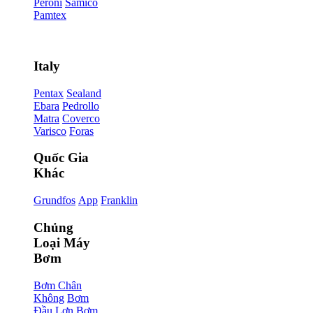
Peroni
Samico
Pamtex
Italy
Pentax
Sealand
Ebara
Pedrollo
Matra
Coverco
Varisco
Foras
Quốc Gia
Khác
Grundfos
App
Franklin
Chủng
Loại Máy
Bơm
Bơm Chân
Không
Bơm
Đầu Lợn
Bơm