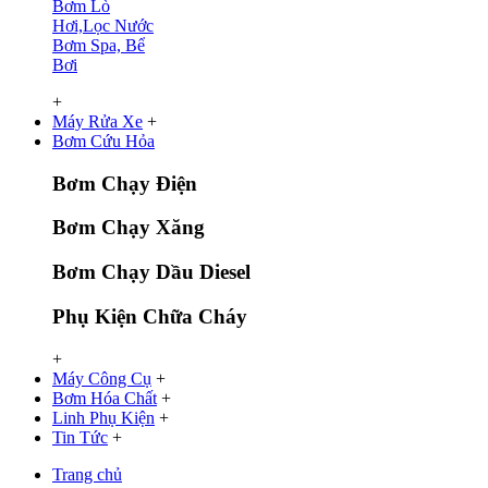
Bơm Lò
Hơi,Lọc Nước
Bơm Spa, Bể
Bơi
+
Máy Rửa Xe
+
Bơm Cứu Hỏa
Bơm Chạy Điện
Bơm Chạy Xăng
Bơm Chạy Dầu Diesel
Phụ Kiện Chữa Cháy
+
Máy Công Cụ
+
Bơm Hóa Chất
+
Linh Phụ Kiện
+
Tin Tức
+
Trang chủ