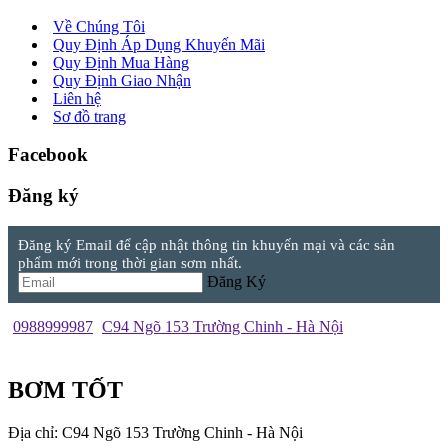
Về Chúng Tôi
Quy Định Áp Dụng Khuyến Mãi
Quy Định Mua Hàng
Quy Định Giao Nhận
Liên hệ
Sơ đồ trang
Facebook
Đăng ký
Đăng ký Email để cập nhật thông tin khuyến mại và các sản
phẩm mới trong thời gian sơm nhất.
Đăng Ký
0988999987
C94 Ngõ 153 Trường Chinh - Hà Nội
BƠM TỐT
Địa chỉ: C94 Ngõ 153 Trường Chinh - Hà Nội