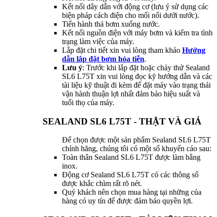
Kết nối dây dẫn với động cơ (lưu ý sử dụng các
biện pháp cách điện cho mối nối dưới nước).
Tiến hành thả bơm xuống nước.
Kết nối nguồn điện với máy bơm và kiểm tra tình
trạng làm việc của máy.
Lắp đặt chi tiết xin vui lòng tham khảo
Hướng
dẫn lắp đặt bơm hỏa tiễn
.
Lưu ý
: Trước khi lắp đặt hoặc chảy thử Sealand
SL6 L75T xin vui lòng đọc kỹ hướng dẫn và các
tài liệu kỹ thuật đi kèm để đặt máy vào trạng thái
vận hành thuận lợi nhất đảm bảo hiệu suất và
tuổi thọ của máy.
SEALAND SL6 L75T - THẬT VÀ GIẢ
Để chọn được một sản phẩm Sealand SL6 L75T
chính hãng, chúng tôi có một số khuyến cáo sau:
Toàn thân Sealand SL6 L75T được làm bằng
inox.
Động cơ Sealand SL6 L75T có các thông số
được khắc chìm rất rõ nét.
Quý khách nên chọn mua hàng tại những của
hàng có uy tín để được đảm bảo quyền lợi.