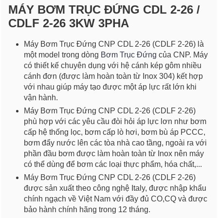
MÁY BƠM TRỤC ĐỨNG CDL 2-26 /
CDLF 2-26 3KW 3PHA
Máy Bơm Trục Đứng CNP CDL 2-26 (CDLF 2-26) là
một model trong dòng
Bơm Trục Đứng
của CNP. Máy
có thiết kế chuyên dụng với hệ cánh kép gôm nhiều
cánh đơn (được làm hoàn toàn từ Inox 304) kết hợp
với nhau giúp máy tạo được một áp lực rất lớn khi
vận hành.
Máy Bơm Trục Đứng CNP CDL 2-26 (CDLF 2-26)
phù hợp với các yêu cầu đòi hỏi áp lực lơn như bơm
cấp hệ thống lọc, bơm cấp lò hơi, bơm bù áp PCCC,
bơm đẩy nước lên các tòa nhà cao tầng, ngoài ra với
phần đầu bơm được làm hoàn toàn từ Inox nên máy
có thể dùng để bơm các loại thực phẩm, hóa chất,...
Máy Bơm Trục Đứng CNP CDL 2-26 (CDLF 2-26)
được sản xuất theo công nghệ Italy, được nhập khẩu
chính ngạch về Việt Nam với đầy đủ CO,CQ và được
bảo hành chính hãng trong 12 tháng.