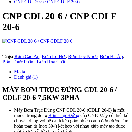
CNP CDL 20-6 / CNP CDLF 20-6
CNP CDL 20-6 / CNP CDLF
20-6
Tags:
Bơm Cao Áp
,
Bơm Lò Hơi
,
Bơm Lọc Nước
,
Bơm Bù Áp
,
Bơm Thực Phẩm
,
Bơm Hóa Chất
Mô tả
Đánh giá (1)
MÁY BƠM TRỤC ĐỨNG CDL 20-6 /
CDLF 20-6 7,5KW 3PHA
Máy Bơm Trục Đứng CNP CDL 20-6 (CDLF 20-6) là một
model trong dòng
Bơm Trục Đứng
của CNP. Máy có thiết kế
chuyên dụng với hệ cánh kép gôm nhiều cánh đơn (được làm
hoàn toàn từ Inox 304) kết hợp với nhau giúp máy tạo được
một áp lực rất lớn khi vận hành.