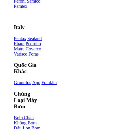
Peroni
Samico
Pamtex
Italy
Pentax
Sealand
Ebara
Pedrollo
Matra
Coverco
Varisco
Foras
Quốc Gia
Khác
Grundfos
App
Franklin
Chủng
Loại Máy
Bơm
Bơm Chân
Không
Bơm
Đầu Lợn
Bơm