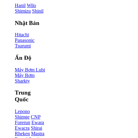
Hanil
Wilo
Shimizu
Shinil
Nhật Bản
Hitachi
Panasonic
Tsurumi
Ấn Độ
Máy Bơm Lubi
Máy Bơm
Sharkty
Trung
Quốc
Lepono
Shimge
CNP
Forerun
Ewara
Ewacra
Shirai
Rheken
Mastra