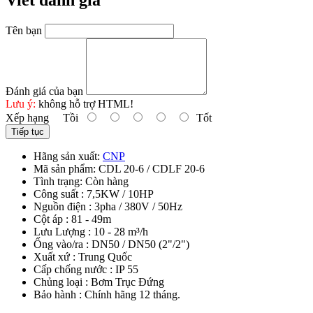
Viết đánh giá
Tên bạn
Đánh giá của bạn
Lưu ý:
không hỗ trợ HTML!
Xếp hạng
Tồi
Tốt
Tiếp tục
Hãng sản xuất:
CNP
Mã sản phẩm:
CDL 20-6 / CDLF 20-6
Tình trạng:
Còn hàng
Công suất : 7,5KW / 10HP
Nguồn điện : 3pha / 380V / 50Hz
Cột áp : 81 - 49m
Lưu Lượng : 10 - 28 m³/h
Ống vào/ra : DN50 / DN50 (2"/2")
Xuất xứ : Trung Quốc
Cấp chống nước : IP 55
Chủng loại : Bơm Trục Đứng
Bảo hành : Chính hãng 12 tháng.