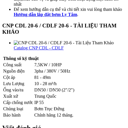
nhất
Để xem hướng dẫn cụ thể và chi tiết xin vui lòng tham khảo
Hướng dẫn lắp đặt bơm Ly Tâm
.
CNP CDL 20-6 / CDLF 20-6 - TÀI LIỆU THAM
KHẢO
Catalog CNP CDL - CDLF
Thông số kỹ thuật
Công suất
7,5KW / 10HP
Nguồn điện
3pha / 380V / 50Hz
Cột áp
81 - 49m
Lưu Lượng
10 - 28 m³/h
Ống vào/ra
DN50 / DN50 (2"/2")
Xuất xứ
Trung Quốc
Cấp chống nước
IP 55
Chủng loại
Bơm Trục Đứng
Bảo hành
Chính hãng 12 tháng.