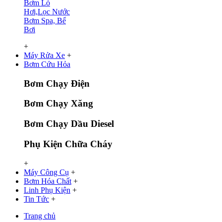
Bơm Lò
Hơi,Lọc Nước
Bơm Spa, Bể
Bơi
+
Máy Rửa Xe
+
Bơm Cứu Hỏa
Bơm Chạy Điện
Bơm Chạy Xăng
Bơm Chạy Dầu Diesel
Phụ Kiện Chữa Cháy
+
Máy Công Cụ
+
Bơm Hóa Chất
+
Linh Phụ Kiện
+
Tin Tức
+
Trang chủ