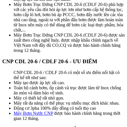
Máy Bơm Trục Đứng CNP CDL 20-6 (CDLF 20-6) phù hợp
với các yêu cầu đòi hỏi áp lực lơn như bơm cấp hệ thống lọc,
bơm cấp lò hơi, bơm bù áp PCCC, bơm đẩy nước lên các tòa
nhà cao tầng, ngoài ra với phần đầu bơm được làm hoàn toàn
từ Inox nên máy có thể dùng để bơm các loại thực phẩm, hóa
chất,...
Máy Bơm Trục Đứng CNP CDL 20-6 (CDLF 20-6) được sản
xuất theo công nghệ Italy, được nhập khẩu chính ngạch về
Việt Nam với đầy đủ CO,CQ và được bảo hành chính hãng
trong 12 tháng.
CNP CDL 20-6 / CDLF 20-6 - ƯU ĐIỂM
CNP CDL 20-6 / CDLF 20-6 có một số ưu điểm nổi bật có
thể kể tới như sau:
Máy tạo được áp lực rất cao.
Toàn bộ cánh bơm, ốp cánh và trục được làm từ Inox chống
ăn mòn và đảm bảo vệ sinh.
Máy có thiết kệ rất nhỏ gọn.
Máy rất đa năng có thể phục vụ nhiều mục đích khác nhau.
Động cơ 3pha 100% dây đồng có tuổi thọ cao
Máy Bơm Nước CNP
được bảo hành chính hãng trong thời
gian 12 tháng.