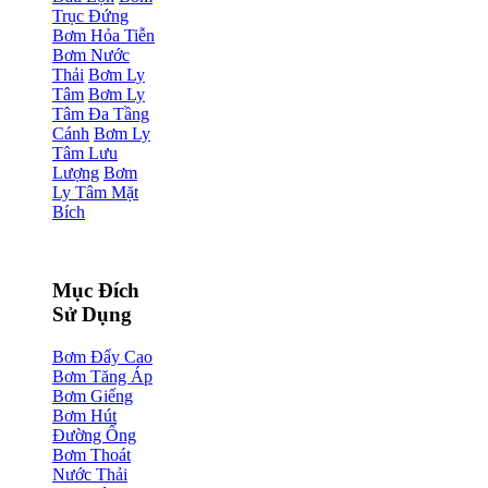
Trục Đứng
Bơm Hỏa Tiễn
Bơm Nước
Thải
Bơm Ly
Tâm
Bơm Ly
Tâm Đa Tầng
Cánh
Bơm Ly
Tâm Lưu
Lượng
Bơm
Ly Tâm Mặt
Bích
Mục Đích
Sử Dụng
Bơm Đẩy Cao
Bơm Tăng Áp
Bơm Giếng
Bơm Hút
Đường Ống
Bơm Thoát
Nước Thải