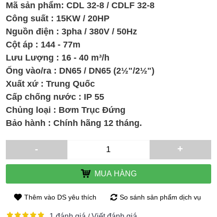
Mã sản phẩm:
CDL 32-8 / CDLF 32-8
Công suất : 15KW / 20HP
Nguồn điện : 3pha / 380V / 50Hz
Cột áp : 144 - 77m
Lưu Lượng : 16 - 40 m³/h
Ống vào/ra : DN65 / DN65 (2½"/2½")
Xuất xứ : Trung Quốc
Cấp chống nước : IP 55
Chủng loại : Bơm Trục Đứng
Bảo hành : Chính hãng 12 tháng.
-
+
MUA HÀNG
Thêm vào DS yêu thích
So sánh sản phẩm dịch vụ
1 đánh giá
Viết đánh giá
/