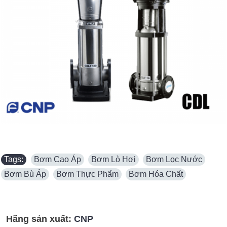
Tags:
Bơm Cao Áp
,
Bơm Lò Hơi
,
Bơm Lọc Nước
,
Bơm Bù Áp
,
Bơm Thực Phẩm
,
Bơm Hóa Chất
Hãng sản xuất:
CNP