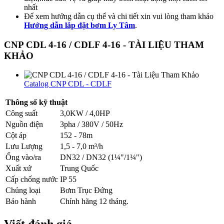
nhất
Để xem hướng dẫn cụ thể và chi tiết xin vui lòng tham khảo
Hướng dẫn lắp đặt bơm Ly Tâm
.
CNP CDL 4-16 / CDLF 4-16 - TÀI LIỆU THAM
KHẢO
Catalog CNP CDL - CDLF
Thông số kỹ thuật
Công suất
3,0KW / 4,0HP
Nguồn điện
3pha / 380V / 50Hz
Cột áp
152 - 78m
Lưu Lượng
1,5 - 7,0 m³/h
Ống vào/ra
DN32 / DN32 (1¼"/1¼")
Xuất xứ
Trung Quốc
Cấp chống nước
IP 55
Chủng loại
Bơm Trục Đứng
Bảo hành
Chính hãng 12 tháng.