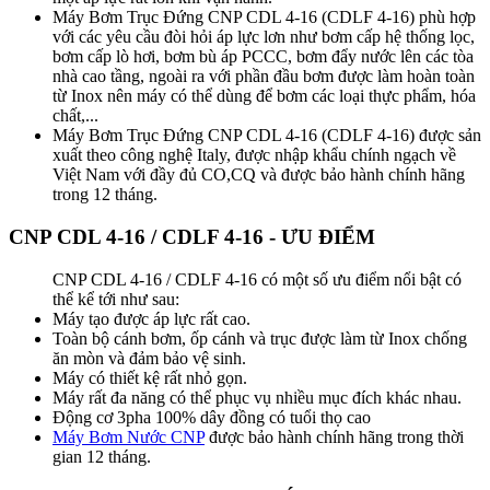
Máy Bơm Trục Đứng CNP CDL 4-16 (CDLF 4-16) phù hợp
với các yêu cầu đòi hỏi áp lực lơn như bơm cấp hệ thống lọc,
bơm cấp lò hơi, bơm bù áp PCCC, bơm đẩy nước lên các tòa
nhà cao tầng, ngoài ra với phần đầu bơm được làm hoàn toàn
từ Inox nên máy có thể dùng để bơm các loại thực phẩm, hóa
chất,...
Máy Bơm Trục Đứng CNP CDL 4-16 (CDLF 4-16) được sản
xuất theo công nghệ Italy, được nhập khẩu chính ngạch về
Việt Nam với đầy đủ CO,CQ và được bảo hành chính hãng
trong 12 tháng.
CNP CDL 4-16 / CDLF 4-16 - ƯU ĐIỂM
CNP CDL 4-16 / CDLF 4-16 có một số ưu điểm nổi bật có
thể kể tới như sau:
Máy tạo được áp lực rất cao.
Toàn bộ cánh bơm, ốp cánh và trục được làm từ Inox chống
ăn mòn và đảm bảo vệ sinh.
Máy có thiết kệ rất nhỏ gọn.
Máy rất đa năng có thể phục vụ nhiều mục đích khác nhau.
Động cơ 3pha 100% dây đồng có tuổi thọ cao
Máy Bơm Nước CNP
được bảo hành chính hãng trong thời
gian 12 tháng.