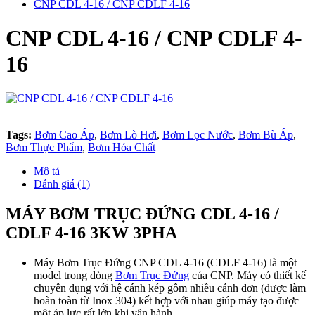
CNP CDL 4-16 / CNP CDLF 4-16
CNP CDL 4-16 / CNP CDLF 4-
16
Tags:
Bơm Cao Áp
,
Bơm Lò Hơi
,
Bơm Lọc Nước
,
Bơm Bù Áp
,
Bơm Thực Phẩm
,
Bơm Hóa Chất
Mô tả
Đánh giá (1)
MÁY BƠM TRỤC ĐỨNG CDL 4-16 /
CDLF 4-16 3KW 3PHA
Máy Bơm Trục Đứng CNP CDL 4-16 (CDLF 4-16) là một
model trong dòng
Bơm Trục Đứng
của CNP. Máy có thiết kế
chuyên dụng với hệ cánh kép gôm nhiều cánh đơn (được làm
hoàn toàn từ Inox 304) kết hợp với nhau giúp máy tạo được
một áp lực rất lớn khi vận hành.