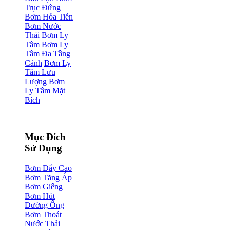
Trục Đứng
Bơm Hỏa Tiễn
Bơm Nước
Thải
Bơm Ly
Tâm
Bơm Ly
Tâm Đa Tầng
Cánh
Bơm Ly
Tâm Lưu
Lượng
Bơm
Ly Tâm Mặt
Bích
Mục Đích
Sử Dụng
Bơm Đẩy Cao
Bơm Tăng Áp
Bơm Giếng
Bơm Hút
Đường Ống
Bơm Thoát
Nước Thải