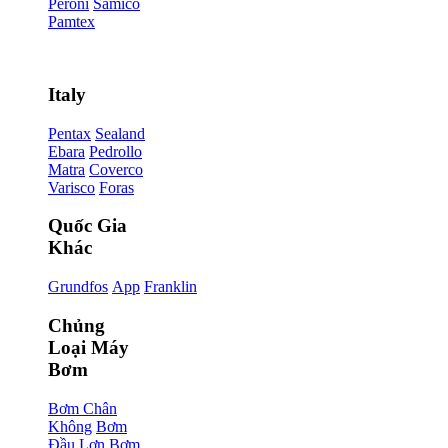
Peroni
Samico
Pamtex
Italy
Pentax
Sealand
Ebara
Pedrollo
Matra
Coverco
Varisco
Foras
Quốc Gia
Khác
Grundfos
App
Franklin
Chủng
Loại Máy
Bơm
Bơm Chân
Không
Bơm
Đầu Lợn
Bơm