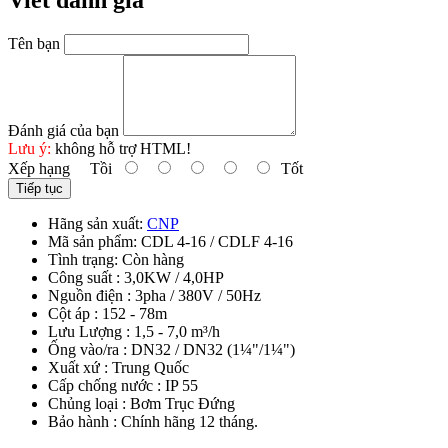
Viết đánh giá
Tên bạn
Đánh giá của bạn
Lưu ý:
không hỗ trợ HTML!
Xếp hạng
Tồi
Tốt
Tiếp tục
Hãng sản xuất:
CNP
Mã sản phẩm:
CDL 4-16 / CDLF 4-16
Tình trạng:
Còn hàng
Công suất : 3,0KW / 4,0HP
Nguồn điện : 3pha / 380V / 50Hz
Cột áp : 152 - 78m
Lưu Lượng : 1,5 - 7,0 m³/h
Ống vào/ra : DN32 / DN32 (1¼"/1¼")
Xuất xứ : Trung Quốc
Cấp chống nước : IP 55
Chủng loại : Bơm Trục Đứng
Bảo hành : Chính hãng 12 tháng.