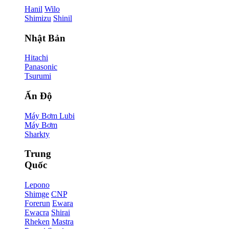
Hanil
Wilo
Shimizu
Shinil
Nhật Bản
Hitachi
Panasonic
Tsurumi
Ấn Độ
Máy Bơm Lubi
Máy Bơm
Sharkty
Trung
Quốc
Lepono
Shimge
CNP
Forerun
Ewara
Ewacra
Shirai
Rheken
Mastra