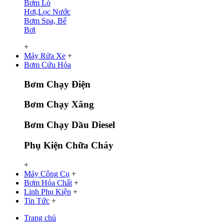
Bơm Lò
Hơi,Lọc Nước
Bơm Spa, Bể
Bơi
+
Máy Rửa Xe
+
Bơm Cứu Hỏa
Bơm Chạy Điện
Bơm Chạy Xăng
Bơm Chạy Dầu Diesel
Phụ Kiện Chữa Cháy
+
Máy Công Cụ
+
Bơm Hóa Chất
+
Linh Phụ Kiện
+
Tin Tức
+
Trang chủ