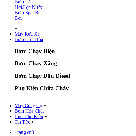
Bơm Lò
Hơi,Lọc Nước
Bơm Spa, Bể
Bơi
+
Máy Rửa Xe
+
Bơm Cứu Hỏa
Bơm Chạy Điện
Bơm Chạy Xăng
Bơm Chạy Dầu Diesel
Phụ Kiện Chữa Cháy
+
Máy Công Cụ
+
Bơm Hóa Chất
+
Linh Phụ Kiện
+
Tin Tức
+
Trang chủ