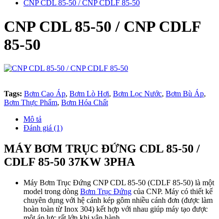
CNP CDL 85-50 / CNP CDLF 85-50
CNP CDL 85-50 / CNP CDLF
85-50
Tags:
Bơm Cao Áp
,
Bơm Lò Hơi
,
Bơm Lọc Nước
,
Bơm Bù Áp
,
Bơm Thực Phẩm
,
Bơm Hóa Chất
Mô tả
Đánh giá (1)
MÁY BƠM TRỤC ĐỨNG CDL 85-50 /
CDLF 85-50 37KW 3PHA
Máy Bơm Trục Đứng CNP CDL 85-50 (CDLF 85-50) là một
model trong dòng
Bơm Trục Đứng
của CNP. Máy có thiết kế
chuyên dụng với hệ cánh kép gôm nhiều cánh đơn (được làm
hoàn toàn từ Inox 304) kết hợp với nhau giúp máy tạo được
một áp lực rất lớn khi vận hành.