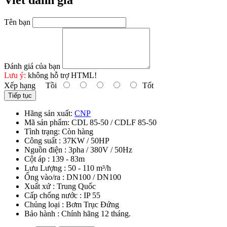
Viết đánh giá
Tên bạn
Đánh giá của bạn
Lưu ý:
không hỗ trợ HTML!
Xếp hạng
Tồi
Tốt
Tiếp tục
Hãng sản xuất:
CNP
Mã sản phẩm:
CDL 85-50 / CDLF 85-50
Tình trạng:
Còn hàng
Công suất : 37KW / 50HP
Nguồn điện : 3pha / 380V / 50Hz
Cột áp : 139 - 83m
Lưu Lượng : 50 - 110 m³/h
Ống vào/ra : DN100 / DN100
Xuất xứ : Trung Quốc
Cấp chống nước : IP 55
Chủng loại : Bơm Trục Đứng
Bảo hành : Chính hãng 12 tháng.