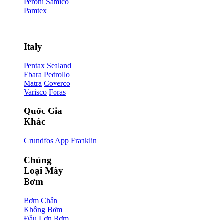
Peroni
Samico
Pamtex
Italy
Pentax
Sealand
Ebara
Pedrollo
Matra
Coverco
Varisco
Foras
Quốc Gia
Khác
Grundfos
App
Franklin
Chủng
Loại Máy
Bơm
Bơm Chân
Không
Bơm
Đầu Lợn
Bơm