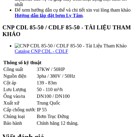
nhất
Để xem hướng dẫn cụ thể và chi tiết xin vui lòng tham khảo
Hướng dẫn lắp đặt bơm Ly Tâm
.
CNP CDL 85-50 / CDLF 85-50 - TÀI LIỆU THAM
KHẢO
Catalog CNP CDL - CDLF
Thông số kỹ thuật
Công suất
37KW / 50HP
Nguồn điện
3pha / 380V / 50Hz
Cột áp
139 - 83m
Lưu Lượng
50 - 110 m³/h
Ống vào/ra
DN100 / DN100
Xuất xứ
Trung Quốc
Cấp chống nước
IP 55
Chủng loại
Bơm Trục Đứng
Bảo hành
Chính hãng 12 tháng.