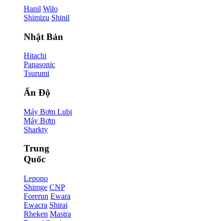
Hanil
Wilo
Shimizu
Shinil
Nhật Bản
Hitachi
Panasonic
Tsurumi
Ấn Độ
Máy Bơm Lubi
Máy Bơm
Sharkty
Trung
Quốc
Lepono
Shimge
CNP
Forerun
Ewara
Ewacra
Shirai
Rheken
Mastra