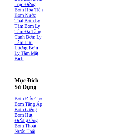
Trục Đứng
Bơm Hỏa Tiễn
Bơm Nước
Thải
Bơm Ly
Tâm
Bơm Ly
Tâm Đa Tầng
Cánh
Bơm Ly
Tâm Lưu
Lượng
Bơm
Ly Tâm Mặt
Bích
Mục Đích
Sử Dụng
Bơm Đẩy Cao
Bơm Tăng Áp
Bơm Giếng
Bơm Hút
Đường Ống
Bơm Thoát
Nước Thải