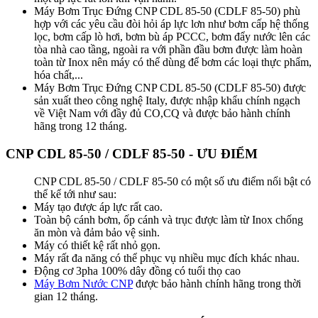
Máy Bơm Trục Đứng CNP CDL 85-50 (CDLF 85-50) phù
hợp với các yêu cầu đòi hỏi áp lực lơn như bơm cấp hệ thống
lọc, bơm cấp lò hơi, bơm bù áp PCCC, bơm đẩy nước lên các
tòa nhà cao tầng, ngoài ra với phần đầu bơm được làm hoàn
toàn từ Inox nên máy có thể dùng để bơm các loại thực phẩm,
hóa chất,...
Máy Bơm Trục Đứng CNP CDL 85-50 (CDLF 85-50) được
sản xuất theo công nghệ Italy, được nhập khẩu chính ngạch
về Việt Nam với đầy đủ CO,CQ và được bảo hành chính
hãng trong 12 tháng.
CNP CDL 85-50 / CDLF 85-50 - ƯU ĐIỂM
CNP CDL 85-50 / CDLF 85-50 có một số ưu điểm nổi bật có
thể kể tới như sau:
Máy tạo được áp lực rất cao.
Toàn bộ cánh bơm, ốp cánh và trục được làm từ Inox chống
ăn mòn và đảm bảo vệ sinh.
Máy có thiết kệ rất nhỏ gọn.
Máy rất đa năng có thể phục vụ nhiều mục đích khác nhau.
Động cơ 3pha 100% dây đồng có tuổi thọ cao
Máy Bơm Nước CNP
được bảo hành chính hãng trong thời
gian 12 tháng.