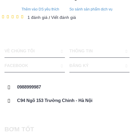
Thêm vào DS yêu thích
So sánh sản phẩm dịch vụ
1 đánh giá
Viết đánh giá
/
VỀ CHÚNG TÔI
THÔNG TIN
FACEBOOK
ĐĂNG KÝ
0988999987
C94 Ngõ 153 Trường Chinh - Hà Nội
BƠM TỐT