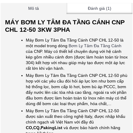
Mô tả
Đánh giá (1)
MÁY BƠM LY TÂM ĐA TẦNG CÁNH CNP
CHL 12-50 3KW 3PHA
Máy Bơm Ly Tâm Đa Tầng Cánh CNP CHL 12-50 là
một model trong dòng
Bơm Ly Tâm Đa Tầng Cánh
của CNP. Máy có thiết kế chuyên dụng với hệ cánh
kép gôm nhiều cánh đơn (được làm hoàn toàn từ Inox
304) kết hợp với nhau giúp máy tạo được một áp lực
rất lớn khi vận hành.
Máy Bơm Ly Tâm Đa Tầng Cánh CNP CHL 12-50 phù
hợp với các yêu cầu đòi hỏi áp lực lơn như bơm cấp
hệ thống lọc, bơm cấp lò hơi, bơm bù áp PCCC, bơm
đẩy nước lên các tòa nhà cao tầng, ngoài ra với phần
đầu bơm được làm hoàn toàn từ Inox nên máy có thể
dùng để bơm các loại thực phẩm, hóa chất,...
Máy Bơm Ly Tâm Đa Tầng Cánh CNP CHL 12-50
được sản xuất theo công nghệ Italy, được nhập khẩu
chính ngạch về Việt Nam với đầy đủ
CO,CQ,PakingList
và được bảo hành chính hãng