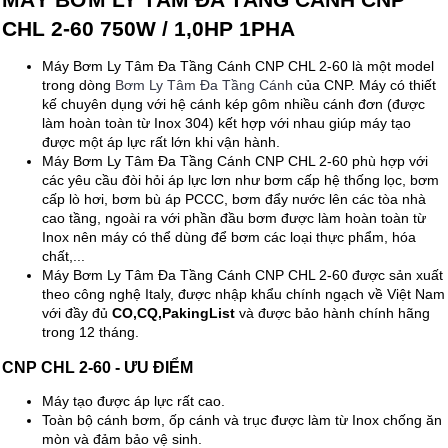
CHL 2-60 750W / 1,0HP 1PHA
Máy Bơm Ly Tâm Đa Tầng Cánh CNP CHL 2-60 là một model
trong dòng
Bơm Ly Tâm Đa Tầng Cánh
của CNP. Máy có thiết
kế chuyên dụng với hệ cánh kép gôm nhiều cánh đơn (được
làm hoàn toàn từ Inox 304) kết hợp với nhau giúp máy tạo
được một áp lực rất lớn khi vận hành.
Máy Bơm Ly Tâm Đa Tầng Cánh CNP CHL 2-60 phù hợp với
các yêu cầu đòi hỏi áp lực lơn như bơm cấp hệ thống lọc, bơm
cấp lò hơi, bơm bù áp PCCC, bơm đẩy nước lên các tòa nhà
cao tầng, ngoài ra với phần đầu bơm được làm hoàn toàn từ
Inox nên máy có thể dùng để bơm các loại thực phẩm, hóa
chất,...
Máy Bơm Ly Tâm Đa Tầng Cánh CNP CHL 2-60 được sản xuất
theo công nghệ Italy, được nhập khẩu chính ngạch về Việt Nam
với đầy đủ
CO,CQ,PakingList
và được bảo hành chính hãng
trong 12 tháng.
CNP CHL 2-60 - ƯU ĐIỂM
Máy tạo được áp lực rất cao.
Toàn bộ cánh bơm, ốp cánh và trục được làm từ Inox chống ăn
mòn và đảm bảo vệ sinh.