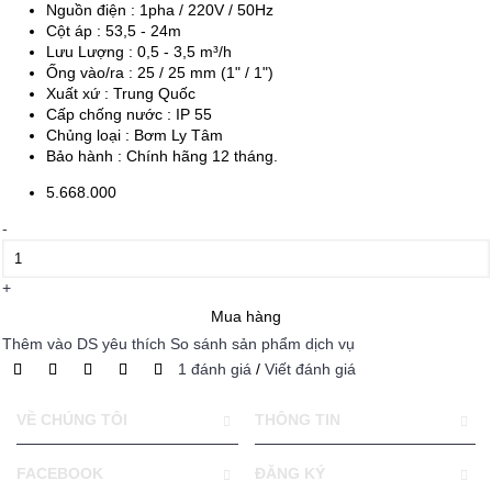
Nguồn điện : 1pha / 220V / 50Hz
Cột áp : 53,5 - 24m
Lưu Lượng : 0,5 - 3,5 m³/h
Ống vào/ra : 25 / 25 mm (1" / 1")
Xuất xứ : Trung Quốc
Cấp chống nước : IP 55
Chủng loại : Bơm Ly Tâm
Bảo hành : Chính hãng 12 tháng.
5.668.000
-
+
Mua hàng
Thêm vào DS yêu thích
So sánh sản phẩm dịch vụ
1 đánh giá
/
Viết đánh giá
VỀ CHÚNG TÔI
THÔNG TIN
FACEBOOK
ĐĂNG KÝ