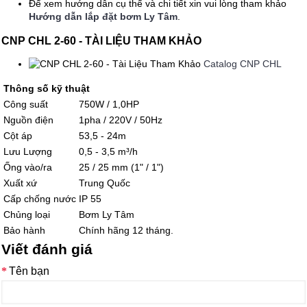
Để xem hướng dẫn cụ thể và chi tiết xin vui lòng tham khảo
Hướng dẫn lắp đặt bơm Ly Tâm
.
CNP CHL 2-60 - TÀI LIỆU THAM KHẢO
Catalog CNP CHL
Thông số kỹ thuật
Công suất
750W / 1,0HP
Nguồn điện
1pha / 220V / 50Hz
Cột áp
53,5 - 24m
Lưu Lượng
0,5 - 3,5 m³/h
Ống vào/ra
25 / 25 mm (1" / 1")
Xuất xứ
Trung Quốc
Cấp chống nước
IP 55
Chủng loại
Bơm Ly Tâm
Bảo hành
Chính hãng 12 tháng.
Viết đánh giá
Tên bạn