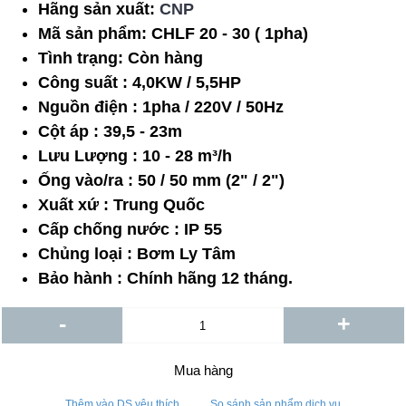
Hãng sản xuất:
CNP
Mã sản phẩm:
CHLF 20 - 30 ( 1pha)
Tình trạng:
Còn hàng
Công suất : 4,0KW / 5,5HP
Nguồn điện : 1pha / 220V / 50Hz
Cột áp : 39,5 - 23m
Lưu Lượng : 10 - 28 m³/h
Ống vào/ra : 50 / 50 mm (2" / 2")
Xuất xứ : Trung Quốc
Cấp chống nước : IP 55
Chủng loại : Bơm Ly Tâm
Bảo hành : Chính hãng 12 tháng.
-
+
Mua hàng
Thêm vào DS yêu thích
So sánh sản phẩm dịch vụ