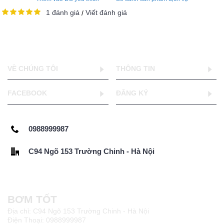
1 đánh giá
Viết đánh giá
/
VỀ CHÚNG TÔI
THÔNG TIN
FACEBOOK
ĐĂNG KÝ
0988999987
C94 Ngõ 153 Trường Chinh - Hà Nội
BƠM TỐT
Địa chỉ: C94 Ngõ 153 Trường Chinh - Hà Nội
Điện Thoại: 0988999987