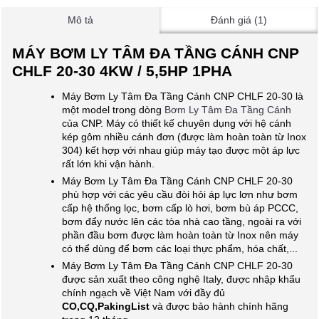
Mô tả
Đánh giá (1)
MÁY BƠM LY TÂM ĐA TẦNG CÁNH CNP
CHLF 20-30 4KW / 5,5HP 1PHA
Máy Bơm Ly Tâm Đa Tầng Cánh CNP CHLF 20-30 là
một model trong dòng
Bơm Ly Tâm Đa Tầng Cánh
của CNP. Máy có thiết kế chuyên dụng với hệ cánh
kép gôm nhiều cánh đơn (được làm hoàn toàn từ Inox
304) kết hợp với nhau giúp máy tạo được một áp lực
rất lớn khi vận hành.
Máy Bơm Ly Tâm Đa Tầng Cánh CNP CHLF 20-30
phù hợp với các yêu cầu đòi hỏi áp lực lơn như bơm
cấp hệ thống lọc, bơm cấp lò hơi, bơm bù áp PCCC,
bơm đẩy nước lên các tòa nhà cao tầng, ngoài ra với
phần đầu bơm được làm hoàn toàn từ Inox nên máy
có thể dùng để bơm các loại thực phẩm, hóa chất,...
Máy Bơm Ly Tâm Đa Tầng Cánh CNP CHLF 20-30
được sản xuất theo công nghệ Italy, được nhập khẩu
chính ngạch về Việt Nam với đầy đủ
CO,CQ,PakingList
và được bảo hành chính hãng