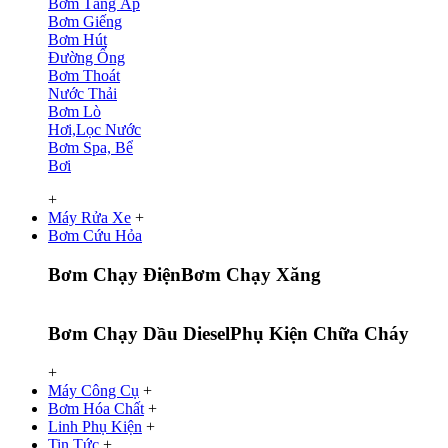
Bơm Tăng Áp
Bơm Giếng
Bơm Hút
Đường Ống
Bơm Thoát
Nước Thải
Bơm Lò
Hơi,Lọc Nước
Bơm Spa, Bể
Bơi
+
Máy Rửa Xe
+
Bơm Cứu Hỏa
Bơm Chạy Điện
Bơm Chạy Xăng
Bơm Chạy Dầu Diesel
Phụ Kiện Chữa Cháy
+
Máy Công Cụ
+
Bơm Hóa Chất
+
Linh Phụ Kiện
+
Tin Tức
+