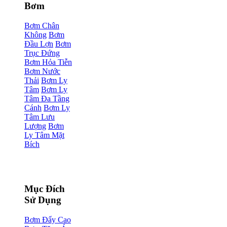
Bơm
Bơm Chân
Không
Bơm
Đầu Lợn
Bơm
Trục Đứng
Bơm Hỏa Tiễn
Bơm Nước
Thải
Bơm Ly
Tâm
Bơm Ly
Tâm Đa Tầng
Cánh
Bơm Ly
Tâm Lưu
Lượng
Bơm
Ly Tâm Mặt
Bích
Mục Đích
Sử Dụng
Bơm Đẩy Cao