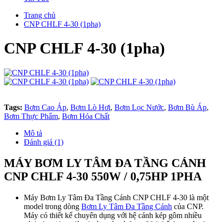
Trang chủ
CNP CHLF 4-30 (1pha)
CNP CHLF 4-30 (1pha)
Tags:
Bơm Cao Áp
,
Bơm Lò Hơi
,
Bơm Lọc Nước
,
Bơm Bù Áp
,
Bơm Thực Phẩm
,
Bơm Hóa Chất
Mô tả
Đánh giá (1)
MÁY BƠM LY TÂM ĐA TẦNG CÁNH
CNP CHLF 4-30 550W / 0,75HP 1PHA
Máy Bơm Ly Tâm Đa Tầng Cánh CNP CHLF 4-30 là một
model trong dòng
Bơm Ly Tâm Đa Tầng Cánh
của CNP.
Máy có thiết kế chuyên dụng với hệ cánh kép gôm nhiều