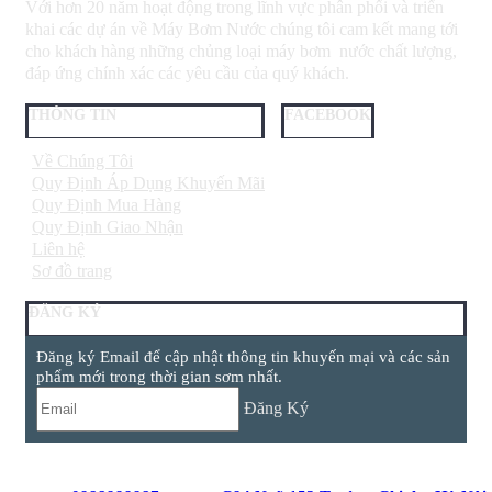
Với hơn 20 năm hoạt động trong lĩnh vực phân phối và triển
khai các dự án về Máy Bơm Nước chúng tôi cam kết mang tới
cho khách hàng những chủng loại máy bơm nước chất lượng,
đáp ứng chính xác các yêu cầu của quý khách.
THÔNG TIN
FACEBOOK
Về Chúng Tôi
Quy Định Áp Dụng Khuyến Mãi
Quy Định Mua Hàng
Quy Định Giao Nhận
Liên hệ
Sơ đồ trang
ĐĂNG KÝ
Đăng ký Email để cập nhật thông tin khuyến mại và các sản
phẩm mới trong thời gian sơm nhất.
Đăng Ký