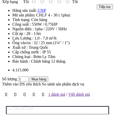
Xếp hạng
Tồi
Tốt
Tiếp tục
Hãng sản xuất:
CNP
Mã sản phẩm:
CHLF 4 - 30 ( 1pha)
Tình trạng:
Còn hàng
Công suất : 550W / 0,75HP
Nguồn điện : 1pha / 220V / 50Hz
Cột áp : 28 - 13m
Lưu Lượng : 1,0 - 7,0 m³/h
Ống vào/ra : 32 / 25 mm (1¼" / 1")
Xuất xứ : Trung Quốc
Cấp chống nước : IP 55
Chủng loại : Bơm Ly Tâm
Bảo hành : Chính hãng 12 tháng.
4.115.000
Số lượng
Mua hàng
Thêm vào DS yêu thích
So sánh sản phẩm dịch vụ
1 đánh giá
/
Viết đánh giá
VỀ CHÚNG TÔI