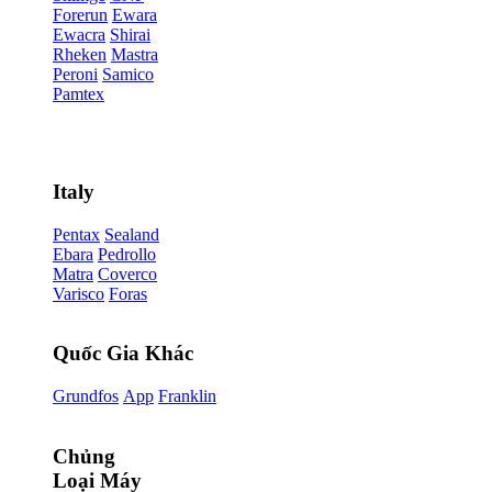
Forerun
Ewara
Ewacra
Shirai
Rheken
Mastra
Peroni
Samico
Pamtex
Italy
Pentax
Sealand
Ebara
Pedrollo
Matra
Coverco
Varisco
Foras
Quốc Gia Khác
Grundfos
App
Franklin
Chủng
Loại Máy