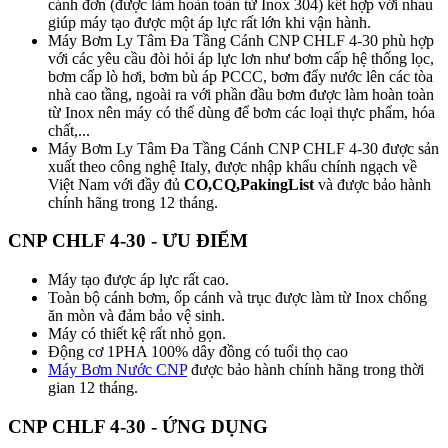
cánh đơn (được làm hoàn toàn từ Inox 304) kết hợp với nhau
giúp máy tạo được một áp lực rất lớn khi vận hành.
Máy Bơm Ly Tâm Đa Tầng Cánh CNP CHLF 4-30 phù hợp
với các yêu cầu đòi hỏi áp lực lơn như bơm cấp hệ thống lọc,
bơm cấp lò hơi, bơm bù áp PCCC, bơm đẩy nước lên các tòa
nhà cao tầng, ngoài ra với phần đầu bơm được làm hoàn toàn
từ Inox nên máy có thể dùng để bơm các loại thực phẩm, hóa
chất,...
Máy Bơm Ly Tâm Đa Tầng Cánh CNP CHLF 4-30 được sản
xuất theo công nghệ Italy, được nhập khẩu chính ngạch về
Việt Nam với đầy đủ
CO,CQ,PakingList
và được bảo hành
chính hãng trong 12 tháng.
CNP CHLF 4-30 - ƯU ĐIỂM
Máy tạo được áp lực rất cao.
Toàn bộ cánh bơm, ốp cánh và trục được làm từ Inox chống
ăn mòn và đảm bảo vệ sinh.
Máy có thiết kệ rất nhỏ gọn.
Động cơ 1PHA 100% dây đồng có tuổi thọ cao
Máy Bơm Nước CNP
được bảo hành chính hãng trong thời
gian 12 tháng.
CNP CHLF 4-30 - ỨNG DỤNG