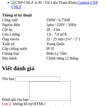
Catalog CNP
CHLF
Thông số kỹ thuật
Công suất
550W / 0,75HP
Nguồn điện
1pha / 220V / 50Hz
Cột áp
28 - 13m
Lưu Lượng
1,0 - 7,0 m³/h
Ống vào/ra
32 / 25 mm (1¼" / 1")
Xuất xứ
Trung Quốc
Cấp chống nước
IP 55
Chủng loại
Bơm Ly Tâm
Bảo hành
Chính hãng 12 tháng.
Viết đánh giá
Tên bạn
Đánh giá của bạn
Lưu ý:
không hỗ trợ HTML!