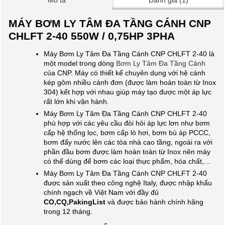
Mô tả
Đánh giá (1)
MÁY BƠM LY TÂM ĐA TẦNG CÁNH CNP
CHLFT 2-40 550W / 0,75HP 3PHA
Máy Bơm Ly Tâm Đa Tầng Cánh CNP CHLFT 2-40 là
một model trong dòng
Bơm Ly Tâm Đa Tầng Cánh
của CNP. Máy có thiết kế chuyên dụng với hệ cánh
kép gôm nhiều cánh đơn (được làm hoàn toàn từ Inox
304) kết hợp với nhau giúp máy tạo được một áp lực
rất lớn khi vận hành.
Máy Bơm Ly Tâm Đa Tầng Cánh CNP CHLFT 2-40
phù hợp với các yêu cầu đòi hỏi áp lực lơn như bơm
cấp hệ thống lọc, bơm cấp lò hơi, bơm bù áp PCCC,
bơm đẩy nước lên các tòa nhà cao tầng, ngoài ra với
phần đầu bơm được làm hoàn toàn từ Inox nên máy
có thể dùng để bơm các loại thực phẩm, hóa chất,...
Máy Bơm Ly Tâm Đa Tầng Cánh CNP CHLFT 2-40
được sản xuất theo công nghệ Italy, được nhập khẩu
chính ngạch về Việt Nam với đầy đủ
CO,CQ,PakingList
và được bảo hành chính hãng
trong 12 tháng.