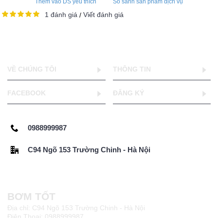
Thêm vào DS yêu thích
So sánh sản phẩm dịch vụ
1 đánh giá
Viết đánh giá
/
VỀ CHÚNG TÔI
THÔNG TIN
FACEBOOK
ĐĂNG KÝ
0988999987
C94 Ngõ 153 Trường Chinh - Hà Nội
BƠM TỐT
Địa chỉ: C94 Ngõ 153 Trường Chinh - Hà Nội
Điện Thoại: 0988999987