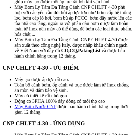
giúp máy tạo được một áp lực rất lớn khi vận hành.
Máy Bơm Ly Tâm Đa Tầng Cánh CNP CHLFT 4-30 phù
hợp với các yêu cầu đòi hỏi áp lực lơn như bơm cấp hệ thống
lọc, bơm cấp lò hơi, bơm bù áp PCCC, bơm đẩy nước lên các
tòa nhà cao tầng, ngoài ra với phần đầu bơm được làm hoàn
toàn từ Inox nên máy có thể dùng để bơm các loại thực phẩm,
hóa chất,...
Máy Bơm Ly Tâm Đa Tầng Cánh CNP CHLFT 4-30 được
sản xuất theo công nghệ Italy, được nhập khẩu chính ngạch
về Việt Nam với đầy đủ
CO,CQ,PakingList
và được bảo
hành chính hãng trong 12 tháng.
CNP CHLFT 4-30 - ƯU ĐIỂM
Máy tạo được áp lực rất cao.
Toàn bộ cánh bơm, ốp cánh và trục được làm từ Inox chống
ăn mòn và đảm bảo vệ sinh.
Máy có thiết kệ rất nhỏ gọn.
Động cơ 3PHA 100% dây đồng có tuổi thọ cao
Máy Bơm Nước CNP
được bảo hành chính hãng trong thời
gian 12 tháng.
CNP CHLFT 4-30 - ỨNG DỤNG