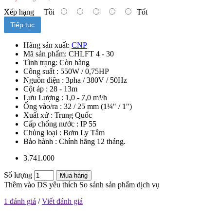
Xếp hạng
Tồi
Tốt
Tiếp tục
Hãng sản xuất:
CNP
Mã sản phẩm:
CHLFT 4 - 30
Tình trạng:
Còn hàng
Công suất : 550W / 0,75HP
Nguồn điện : 3pha / 380V / 50Hz
Cột áp : 28 - 13m
Lưu Lượng : 1,0 - 7,0 m³/h
Ống vào/ra : 32 / 25 mm (1¼" / 1")
Xuất xứ : Trung Quốc
Cấp chống nước : IP 55
Chủng loại : Bơm Ly Tâm
Bảo hành : Chính hãng 12 tháng.
3.741.000
Số lượng
Mua hàng
Thêm vào DS yêu thích
So sánh sản phẩm dịch vụ
1 đánh giá
/
Viết đánh giá