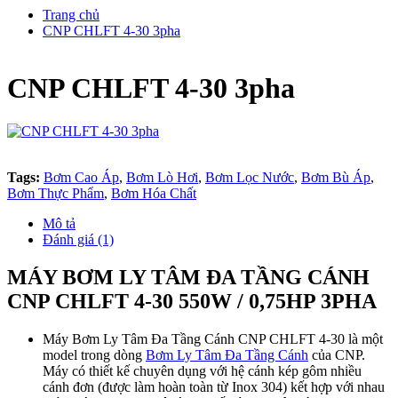
Trang chủ
CNP CHLFT 4-30 3pha
CNP CHLFT 4-30 3pha
Tags:
Bơm Cao Áp
,
Bơm Lò Hơi
,
Bơm Lọc Nước
,
Bơm Bù Áp
,
Bơm Thực Phẩm
,
Bơm Hóa Chất
Mô tả
Đánh giá (1)
MÁY BƠM LY TÂM ĐA TẦNG CÁNH
CNP CHLFT 4-30 550W / 0,75HP 3PHA
Máy Bơm Ly Tâm Đa Tầng Cánh CNP CHLFT 4-30 là một
model trong dòng
Bơm Ly Tâm Đa Tầng Cánh
của CNP.
Máy có thiết kế chuyên dụng với hệ cánh kép gôm nhiều
cánh đơn (được làm hoàn toàn từ Inox 304) kết hợp với nhau