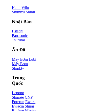
Hanil
Wilo
Shimizu
Shinil
Nhật Bản
Hitachi
Panasonic
Tsurumi
Ấn Độ
Máy Bơm Lubi
Máy Bơm
Sharkty
Trung
Quốc
Lepono
Shimge
CNP
Forerun
Ewara
Ewacra
Shirai
Rheken
Mastra