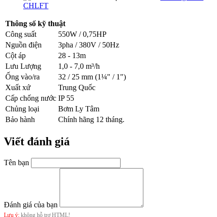
CHLFT
Thông số kỹ thuật
Công suất
550W / 0,75HP
Nguồn điện
3pha / 380V / 50Hz
Cột áp
28 - 13m
Lưu Lượng
1,0 - 7,0 m³/h
Ống vào/ra
32 / 25 mm (1¼" / 1")
Xuất xứ
Trung Quốc
Cấp chống nước
IP 55
Chủng loại
Bơm Ly Tâm
Bảo hành
Chính hãng 12 tháng.
Viết đánh giá
Tên bạn
Đánh giá của bạn
Lưu ý:
không hỗ trợ HTML!