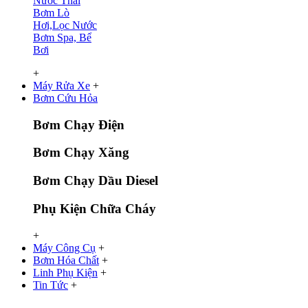
Nước Thải
Bơm Lò
Hơi,Lọc Nước
Bơm Spa, Bể
Bơi
+
Máy Rửa Xe
+
Bơm Cứu Hỏa
Bơm Chạy Điện
Bơm Chạy Xăng
Bơm Chạy Dầu Diesel
Phụ Kiện Chữa Cháy
+
Máy Công Cụ
+
Bơm Hóa Chất
+
Linh Phụ Kiện
+
Tin Tức
+