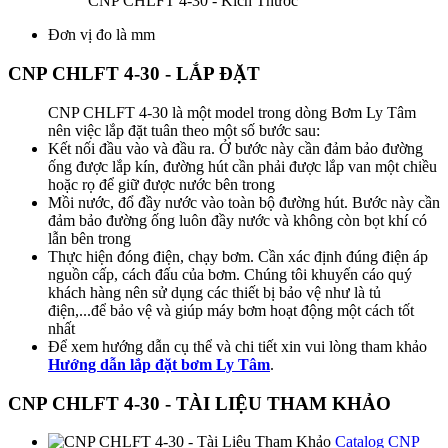
CNP CHLFT 4-30 - Kích Thước
Đơn vị đo là mm
CNP CHLFT 4-30 - LẮP ĐẶT
CNP CHLFT 4-30 là một model trong dòng Bơm Ly Tâm
nên việc lắp đặt tuân theo một số bước sau:
Kết nối đầu vào và đầu ra. Ở bước này cần đảm bảo đường
ống được lắp kín, đường hút cần phải được lắp van một chiều
hoặc rọ để giữ được nước bên trong
Mồi nước, đổ đầy nước vào toàn bộ đường hút. Bước này cần
đảm bảo đường ống luôn đầy nước và không còn bọt khí có
lẫn bên trong
Thực hiện đóng điện, chạy bơm. Cần xác định đúng điện áp
nguồn cấp, cách đấu của bơm. Chúng tôi khuyến cáo quý
khách hàng nên sử dụng các thiết bị bảo vệ như là tủ
điện,...để bảo vệ và giúp máy bơm hoạt động một cách tốt
nhất
Để xem hướng dẫn cụ thể và chi tiết xin vui lòng tham khảo
Hướng dẫn lắp đặt bơm Ly Tâm
.
CNP CHLFT 4-30 - TÀI LIỆU THAM KHẢO
Catalog CNP