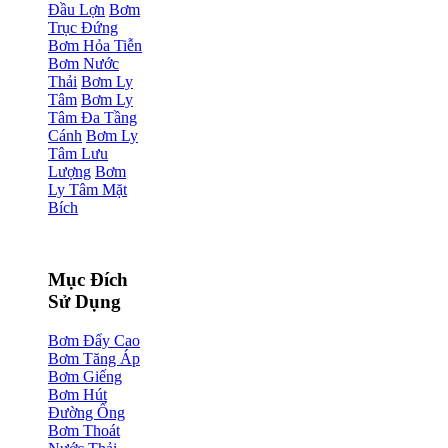
Đầu Lợn
Bơm
Trục Đứng
Bơm Hỏa Tiễn
Bơm Nước
Thải
Bơm Ly
Tâm
Bơm Ly
Tâm Đa Tầng
Cánh
Bơm Ly
Tâm Lưu
Lượng
Bơm
Ly Tâm Mặt
Bích
Mục Đích
Sử Dụng
Bơm Đẩy Cao
Bơm Tăng Áp
Bơm Giếng
Bơm Hút
Đường Ống
Bơm Thoát