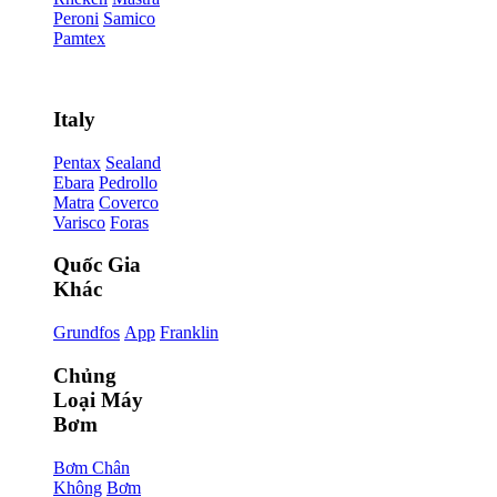
Peroni
Samico
Pamtex
Italy
Pentax
Sealand
Ebara
Pedrollo
Matra
Coverco
Varisco
Foras
Quốc Gia
Khác
Grundfos
App
Franklin
Chủng
Loại Máy
Bơm
Bơm Chân
Không
Bơm