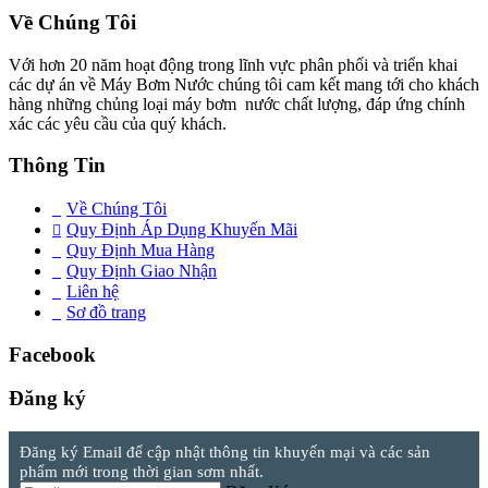
Về Chúng Tôi
Với hơn 20 năm hoạt động trong lĩnh vực phân phối và triển khai
các dự án về Máy Bơm Nước chúng tôi cam kết mang tới cho khách
hàng những chủng loại máy bơm nước chất lượng, đáp ứng chính
xác các yêu cầu của quý khách.
Thông Tin
Về Chúng Tôi
Quy Định Áp Dụng Khuyến Mãi
Quy Định Mua Hàng
Quy Định Giao Nhận
Liên hệ
Sơ đồ trang
Facebook
Đăng ký
Đăng ký Email để cập nhật thông tin khuyến mại và các sản
phẩm mới trong thời gian sơm nhất.