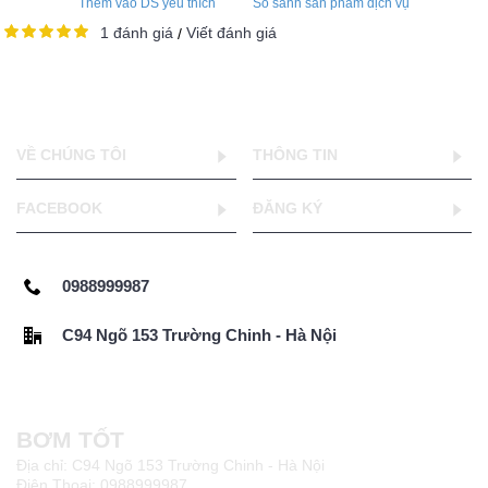
Thêm vào DS yêu thích
So sánh sản phẩm dịch vụ
1 đánh giá
Viết đánh giá
/
VỀ CHÚNG TÔI
THÔNG TIN
FACEBOOK
ĐĂNG KÝ
0988999987
C94 Ngõ 153 Trường Chinh - Hà Nội
BƠM TỐT
Địa chỉ: C94 Ngõ 153 Trường Chinh - Hà Nội
Điện Thoại: 0988999987