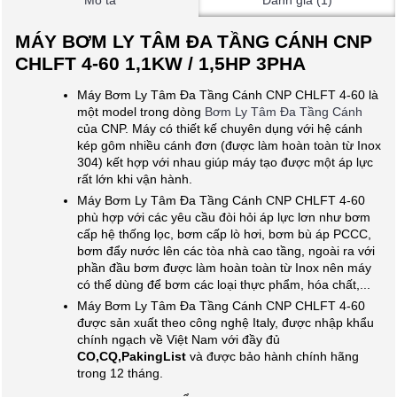
Mô tả
Đánh giá (1)
MÁY BƠM LY TÂM ĐA TẦNG CÁNH CNP
CHLFT 4-60 1,1KW / 1,5HP 3PHA
Máy Bơm Ly Tâm Đa Tầng Cánh CNP CHLFT 4-60 là
một model trong dòng
Bơm Ly Tâm Đa Tầng Cánh
của CNP. Máy có thiết kế chuyên dụng với hệ cánh
kép gôm nhiều cánh đơn (được làm hoàn toàn từ Inox
304) kết hợp với nhau giúp máy tạo được một áp lực
rất lớn khi vận hành.
Máy Bơm Ly Tâm Đa Tầng Cánh CNP CHLFT 4-60
phù hợp với các yêu cầu đòi hỏi áp lực lơn như bơm
cấp hệ thống lọc, bơm cấp lò hơi, bơm bù áp PCCC,
bơm đẩy nước lên các tòa nhà cao tầng, ngoài ra với
phần đầu bơm được làm hoàn toàn từ Inox nên máy
có thể dùng để bơm các loại thực phẩm, hóa chất,...
Máy Bơm Ly Tâm Đa Tầng Cánh CNP CHLFT 4-60
được sản xuất theo công nghệ Italy, được nhập khẩu
chính ngạch về Việt Nam với đầy đủ
CO,CQ,PakingList
và được bảo hành chính hãng
trong 12 tháng.