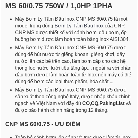
MS 60/0.75 750W / 1,0HP 1PHA
Máy Bơm Ly Tâm Đầu Inox CNP MS 60/0.75 là một
model trong dòng
Bơm Ly Tâm Đầu Inox
của CNP.
CNP MS được thiết kế với cánh bơm, đầu bơm, ốp
buồng bơm được làm hoàn toàn bằng Inox AISI 304.
Máy Bơm Ly Tâm Đầu Inox CNP MS 60/0.75 được
dùng để hút nước từ giếng khoan, giếng khơi, đẩy
nước lên các bể trên cao, làm bơm cấp cho các hệ
thống lọc nước, tưới tiêu,tăng áp,... ngoài ra với phần
đầu bơm được làm hoàn toàn từ Inox nên máy có thể
dùng để bơm các loại thực phẩm, hóa chất,...
Máy Bơm Ly Tâm Đầu Inox CNP MS 60/0.75 được
sản xuất theo công nghệ Italy, được nhập khẩu chính
ngạch về Việt Nam với đầy đủ
CO,CQ,PakingList
và
được bảo hành chính hãng trong 12 tháng.
CNP MS 60/0.75 - ƯU ĐIỂM
Toàn bộ cánh bơm, ốp cánh và trục được làm từ Inox