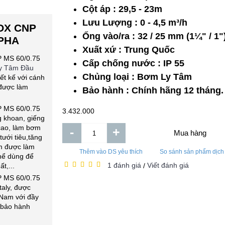
Cột áp : 29,5 - 23m
Lưu Lượng : 0 - 4,5 m³/h
OX CNP
Ống vào/ra : 32 / 25 mm (1¼" / 1"
3PHA
Xuất xứ : Trung Quốc
 MS 60/0.75
Cấp chống nước : IP 55
y Tâm Đầu
Chủng loại : Bơm Ly Tâm
t kế với cánh
được làm
Bảo hành : Chính hãng 12 tháng.
 MS 60/0.75
3.432.000
g khoan, giếng
 cao, làm bơm
-
+
Mua hàng
tưới tiêu,tăng
ơm được làm
Thêm vào DS yêu thích
So sánh sản phẩm dịch
hể dùng để
1 đánh giá
Viết đánh giá
t,...
/
 MS 60/0.75
taly, được
 Nam với đầy
bảo hành