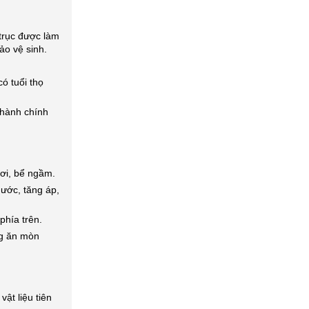
trục được làm
ảo vệ sinh.
 tuổi thọ
hành chính
ơi, bể ngầm.
ước, tăng áp,
phía trên.
g ăn mòn
ật liệu tiên