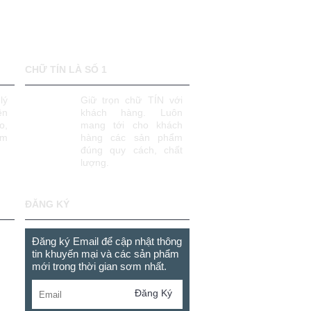
CHỮ TÍN LÀ SỐ 1
lý
Giữ trọn chữ TÍN với
ên
khách hàng. Luôn
o,
mang tới cho khách
âm
hàng các sản phẩm
đúng quy cách, chất
lượng.
ĐĂNG KÝ
Đăng ký Email để cập nhật thông
tin khuyến mại và các sản phẩm
mới trong thời gian sơm nhất.
Đăng Ký