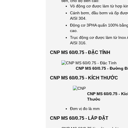
tiến, cho độ bền cao:
Vỏ động cơ được làm từ hợp k
Cánh bơm, đầu bơm và ốp được
AISI 304.
Động cơ 3PHA quấn 100% bằng 
cao.
Trục động cơ được làm từ Inox 
AISI 316.
CNP MS 60/0.75 - ĐẶC TÍNH
CNP MS 60/0.75 - Đường Đ
CNP MS 60/0.75 - KÍCH THƯỚC
CNP MS 60/0.75 - Kíc
Thước
Đơn vị đo là mm
CNP MS 60/0.75 - LẮP ĐẶT