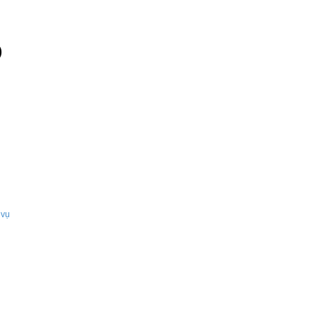
)
 vụ