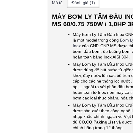
Mô tả
Đánh giá (1)
MÁY BƠM LY TÂM ĐẦU IN
MS 60/0.75 750W / 1,0HP 
Máy Bơm Ly Tâm Đầu Inox CNP
là một model trong dòng
Bơm L
Inox
của CNP. CNP MS được thiế
bơm, đầu bơm, ốp buồng bơm 
hoàn toàn bằng Inox AISI 304.
Máy Bơm Ly Tâm Đầu Inox CNP
được dùng để hút nước từ giến
khơi, đẩy nước lên các bể trên
cấp cho các hệ thống lọc nước, 
áp,... ngoài ra với phần đầu b
hoàn toàn từ Inox nên máy có t
bơm các loại thực phẩm, hóa chấ
Máy Bơm Ly Tâm Đầu Inox CNP
được sản xuất theo công nghệ I
nhập khẩu chính ngạch về Việt
đủ
CO,CQ,PakingList
và được 
chính hãng trong 12 tháng.