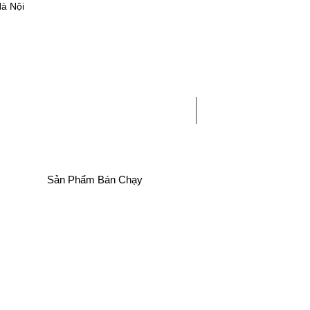
Hà Nội
0 sản phẩm - 0
HẤT
LINH PHỤ KIỆN
TIN TỨC
Sản Phẩm Bán Chạy