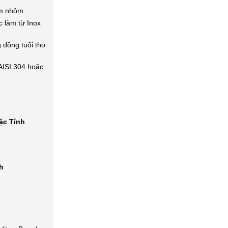
im nhôm.
 làm từ Inox
đồng tuổi thọ
AISI 304 hoặc
ặc Tính
h