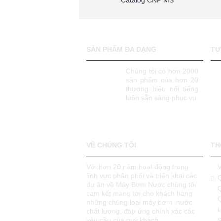
Catalog CNP MS
SẢN PHẨM ĐA DẠNG
TƯ
Chúng tôi có hơn 2000
sản phẩm của hơn 20
thương hiệu nổi tiếng
luôn sẵn sàng phục vụ.
VỀ CHÚNG TÔI
TH
Với hơn 20 năm hoạt động trong
lĩnh vực phân phối và triển khai các
dự án về Máy Bơm Nước chúng tôi
cam kết mang tới cho khách hàng
những chủng loại máy bơm nước
L
chất lượng, đáp ứng chính xác các
yêu cầu của quý khách.