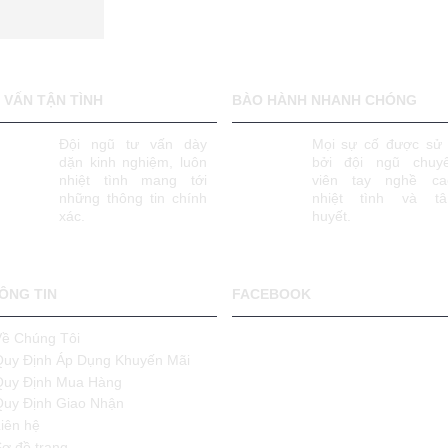
 VẤN TẬN TÌNH
BÀO HÀNH NHANH CHÓNG
Đội ngũ tư vấn dày
Mọi sự cố được sử 
dặn kinh nghiệm, luôn
bởi đội ngũ chuy
nhiệt tình mang tới
viên tay nghề ca
những thông tin chính
nhiệt tình và t
xác.
huyết.
ÔNG TIN
FACEBOOK
Về Chúng Tôi
Quy Định Áp Dụng Khuyến Mãi
Quy Định Mua Hàng
Quy Định Giao Nhận
iên hệ
Sơ đồ trang