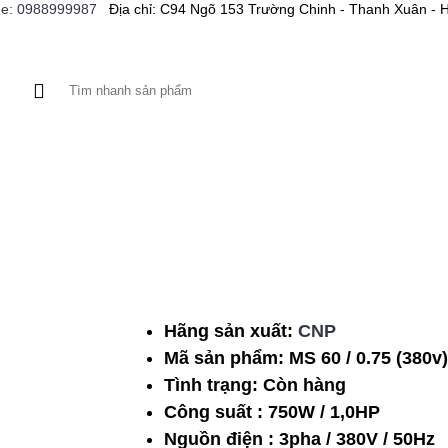
ne: 0988999987
Địa chỉ: C94 Ngõ 153 Trường Chinh - Thanh Xuân - 
A XE
BƠM CỨU HỎA
MÁY CÔNG CỤ
BƠM HÓA C
Hãng sản xuất:
CNP
Mã sản phẩm:
MS 60 / 0.75 (380v)
Tình trạng:
Còn hàng
Công suất : 750W / 1,0HP
Nguồn điện : 3pha / 380V / 50Hz