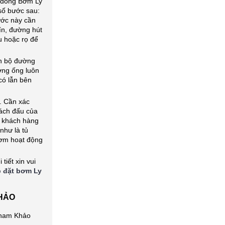
 dòng Bơm Ly
số bước sau:
ước này cần
n, đường hút
u hoặc rọ để
n bộ đường
ờng ống luôn
có lẫn bên
. Cần xác
cách đấu của
 khách hàng
như là tủ
bơm hoạt động
tiết xin vui
 đặt bơm Ly
KHẢO