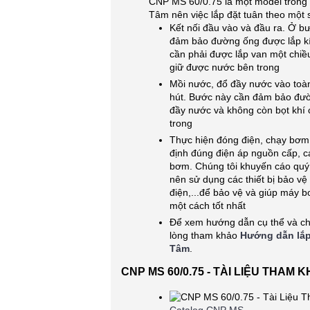
CNP MS 60/0.75 là một model trong
Tâm nên việc lắp đặt tuân theo một 
Kết nối đầu vào và đầu ra. Ở b
đảm bảo đường ống được lắp kí
cần phải được lắp van một chiề
giữ được nước bên trong
Mồi nước, đổ đầy nước vào toà
hút. Bước này cần đảm bảo đư
đầy nước và không còn bọt khí 
trong
Thực hiện đóng điện, chạy bơm
định đúng điện áp nguồn cấp, 
bơm. Chúng tôi khuyến cáo quý
nên sử dụng các thiết bị bảo vệ 
điện,...để bảo vệ và giúp máy 
một cách tốt nhất
Để xem hướng dẫn cụ thể và chi 
lòng tham khảo
Hướng dẫn lắp
Tâm
.
CNP MS 60/0.75 - TÀI LIỆU THAM 