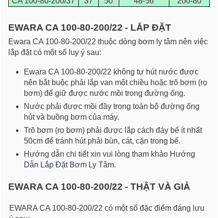
CA 100-80-200/37
37
50
48-56
200-80
EWARA CA 100-80-200/22 - LẮP ĐẶT
Ewara CA 100-80-200/22 thuộc dòng
bơm ly tâm
nên việc
lắp đặt có một số luy ý sau:
Ewara CA 100-80-200/22 không tự hút nước được
nên bắt buộc phải lắp van một chiều hoặc trõ bơm (rọ
bơm) để giữ được nước mồi trong đường ống.
Nước phải được mồi đầy trong toàn bộ đường ống
hút và buồng bơm của máy.
Trõ bơm (rọ bơm) phải được lắp cách đáy bể ít nhất
50cm để tránh hút phải bùn, cát, cặn trong bể.
Hướng dẫn chi tiết xin vui lòng tham khảo
Hướng
Dẫn Lắp Đặt Bơm Ly Tâm
.
EWARA CA 100-80-200/22 - THẬT VÀ GIẢ
EWARA CA 100-80-200/22 có một số đặc điểm đáng lưu