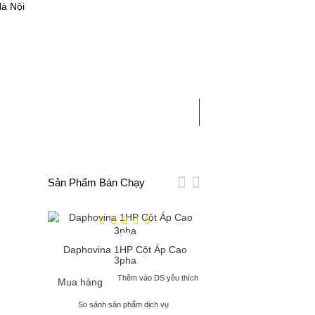
Hà Nội
0 sản phẩm - 0
HẤT
LINH PHỤ KIỆN
TIN TỨC
Sản Phẩm Bán Chạy
Rơle Hanil PDW 1
Daphovina 1HP Cột Áp Cao
3pha
Thêm vào DS yêu thích
Thêm vào DS
Mua hàng
Mua hàng
So sánh sản phẩm dịch vụ
So sánh sản phẩm dịch