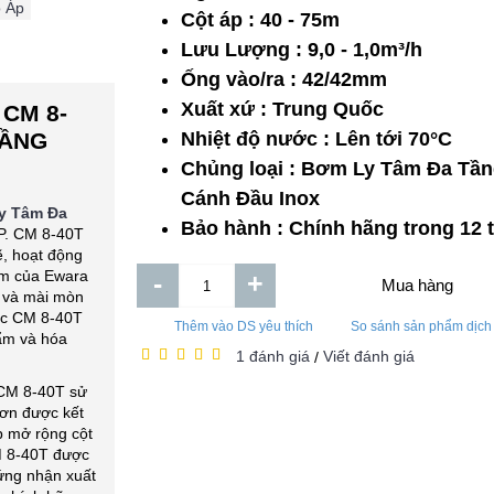
 Áp
Cột áp : 40 - 75m
Lưu Lượng : 9,0 - 1,0m³/h
Ống vào/ra : 42/42mm
Xuất xứ : Trung Quốc
CM 8-
TẦNG
Nhiệt độ nước : Lên tới 70°C
Chủng loại : Bơm Ly Tâm Đa Tầ
Cánh Đầu Inox
y Tâm Đa
Bảo hành : Chính hãng trong 12 
P. CM 8-40T
, hoạt động
ơm của Ewara
-
+
Mua hàng
 và mài mòn
ớc CM 8-40T
Thêm vào DS yêu thích
So sánh sản phẩm dịch
ẩm và hóa
1 đánh giá
Viết đánh giá
/
M 8-40T sử
ơn được kết
p mở rộng cột
M 8-40T được
ứng nhận xuất