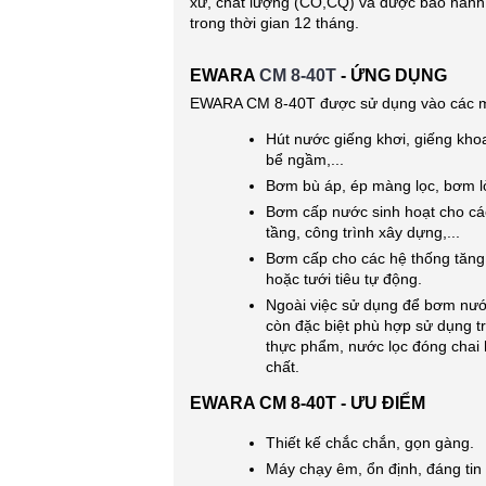
xứ, chất lượng (CO,CQ) và được bảo hành
trong thời gian 12 tháng.
EWARA
CM 8-40T
- ỨNG DỤNG
EWARA CM 8-40T được sử dụng vào các m
Hút nước giếng khơi, giếng kho
bể ngầm,...
Bơm bù áp, ép màng lọc, bơm lò 
Bơm cấp nước sinh hoạt cho cá
tầng, công trình xây dựng,...
Bơm cấp cho các hệ thống tăng
hoặc tưới tiêu tự động.
Ngoài việc sử dụng để bơm nư
còn đặc biệt phù hợp sử dụng 
thực phẩm, nước lọc đóng chai
chất.
EWARA CM 8-40T - ƯU ĐIỂM
Thiết kế chắc chắn, gọn gàng.
Máy chạy êm, ổn định, đáng tin 