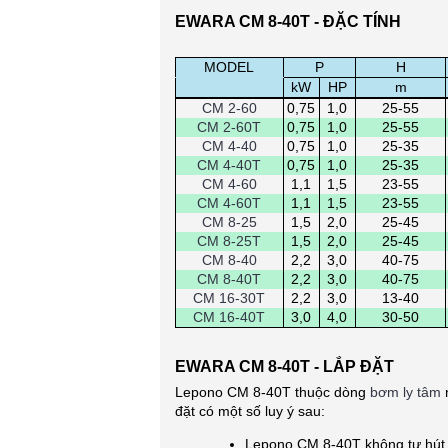
EWARA CM 8-40T - ĐẶC TÍNH
MODEL
P
H
.
kW
HP
m
CM 2-60
0,75
1,0
25-55
CM 2-60T
0,75
1,0
25-55
CM 4-40
0,75
1,0
25-35
CM 4-40T
0,75
1,0
25-35
CM 4-60
1,1
1,5
23-55
CM 4-60T
1,1
1,5
23-55
CM 8-25
1,5
2,0
25-45
CM 8-25T
1,5
2,0
25-45
CM 8-40
2,2
3,0
40-75
CM 8-40T
2,2
3,0
40-75
CM 16-30T
2,2
3,0
13-40
CM 16-40T
3,0
4,0
30-50
EWARA CM 8-40T - LẮP ĐẶT
Lepono CM 8-40T thuộc dòng
bơm ly tâm
n
đặt có một số luy ý sau:
Lepono CM 8-40T không tự hút