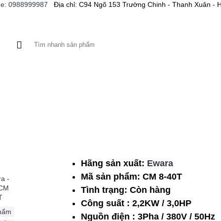
ne: 0988999987
Địa chỉ: C94 Ngõ 153 Trường Chinh - Thanh Xuân - 
A XE
BƠM CỨU HỎA
MÁY CÔNG CỤ
BƠM HÓA C
Hãng sản xuất:
Ewara
Mã sản phẩm:
CM 8-40T
Tình trạng:
Còn hàng
Công suất : 2,2KW / 3,0HP
hẩm
,
Nguồn điện : 3Pha / 380V / 50Hz