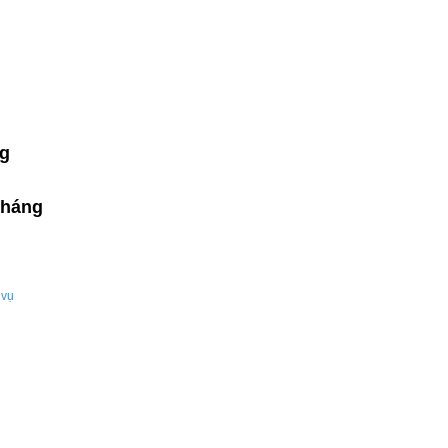
ng
tháng
 vụ