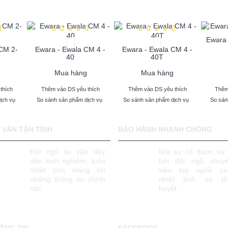
Ewara 
CM 2-
Ewara - Ewala CM 4 -
Ewara - Ewala CM 4 -
40
40T
Mua hàng
Mua hàng
thích
Thêm vào DS yêu thích
Thêm vào DS yêu thích
Thêm
ịch vụ
So sánh sản phẩm dịch vụ
So sánh sản phẩm dịch vụ
So sán
 VẤN TẬN TÌNH
BÀO HÀNH NHANH CHÓNG
Đội ngũ tư vấn dày
Mọi sự cố được sử 
dặn kinh nghiệm, luôn
bởi đội ngũ chuy
nhiệt tình mang tới
viên tay nghề ca
những thông tin chính
nhiệt tình và t
xác.
huyết.