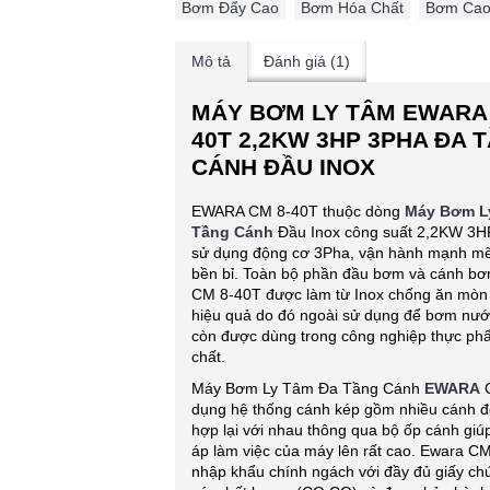
Bơm Đẩy Cao
,
Bơm Hóa Chất
,
Bơm Cao
Mô tả
Đánh giá (1)
MÁY BƠM LY TÂM EWARA 
40T 2,2KW 3HP 3PHA ĐA 
CÁNH ĐẦU INOX
EWARA CM 8-40T thuộc dòng
Máy Bơm L
Tầng Cánh
Đầu Inox công suất 2,2KW 3H
sử dụng động cơ 3Pha, vận hành mạnh mẽ
bền bỉ. Toàn bộ phần đầu bơm và cánh b
CM 8-40T được làm từ Inox chống ăn mòn
hiệu quả do đó ngoài sử dụng để bơm nư
còn được dùng trong công nghiệp thực ph
chất.
Máy Bơm Ly Tâm Đa Tầng Cánh
EWARA
C
dụng hệ thống cánh kép gồm nhiều cánh đ
hợp lại với nhau thông qua bộ ốp cánh giú
áp làm việc của máy lên rất cao. Ewara C
nhập khẩu chính ngách với đầy đủ giấy ch