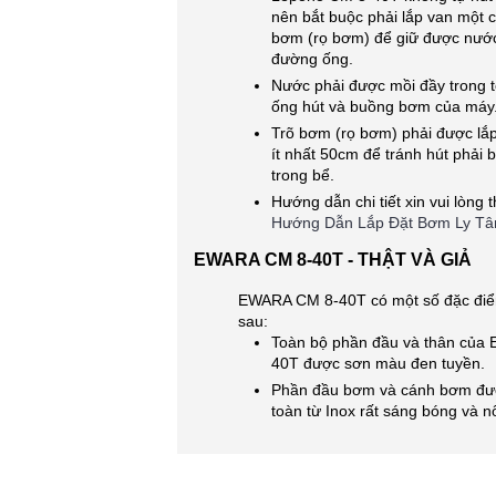
nên bắt buộc phải lắp van một c
bơm (rọ bơm) để giữ được nước
đường ống.
Nước phải được mồi đầy trong 
ống hút và buồng bơm của máy
Trõ bơm (rọ bơm) phải được lắ
ít nhất 50cm để tránh hút phải b
trong bể.
Hướng dẫn chi tiết xin vui lòng
Hướng Dẫn Lắp Đặt Bơm Ly T
EWARA CM 8-40T - THẬT VÀ GIẢ
EWARA CM 8-40T có một số đặc điể
sau:
Toàn bộ phần đầu và thân của
40T được sơn màu đen tuyền.
Phần đầu bơm và cánh bơm đư
toàn từ Inox rất sáng bóng và nổ