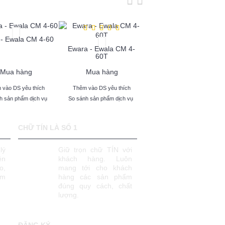
- Ewala CM 4-60
Ewara - Ewala CM 8-25
Ewara - Ewala CM 4-
60T
Mua hàng
Mua hàng
Mua hàng
 vào DS yêu thích
Thêm vào DS yêu thích
Thêm vào DS yêu thích
h sản phẩm dịch vụ
So sánh sản phẩm dịch vụ
So sánh sản phẩm dịch vụ
CHỮ TÍN LÀ SỐ 1
lý
Giữ trọn chữ TÍN với
ên
khách hàng. Luôn
o,
mang tới cho khách
âm
hàng các sản phẩm
đúng quy cách, chất
lượng.