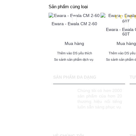
Sản phẩm cùng loại
Ewara - Ewala CM 2-60
Ewara - Ewala 
60T
Mua hàng
Mua hàng
Thêm vào DS yêu thích
Thêm vào DS yêu 
So sánh sản phẩm dịch vụ
So sánh sản phẩm d
SẢN PHẨM ĐA DẠNG
TƯ
Chúng tôi có hơn 2000
sản phẩm của hơn 20
thương hiệu nổi tiếng
luôn sẵn sàng phục vụ.