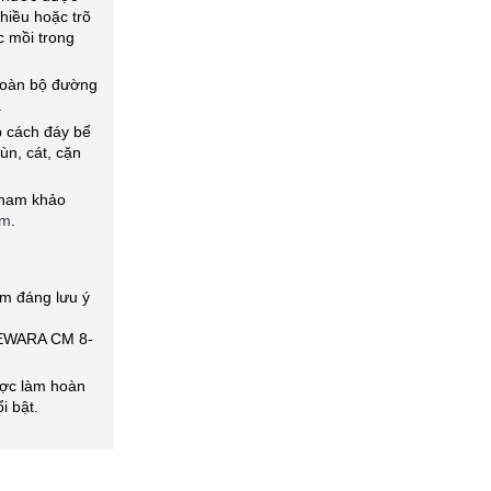
hiều hoặc trõ
 mồi trong
toàn bộ đường
.
p cách đáy bể
ùn, cát, cặn
 tham khảo
âm
.
m đáng lưu ý
 EWARA CM 8-
ợc làm hoàn
i bật.