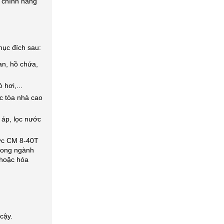
 chính hãng
ục đích sau:
an, hồ chứa,
hơi,...
c tòa nhà cao
 áp, lọc nước
ớc CM 8-40T
trong ngành
 hoặc hóa
cậy.