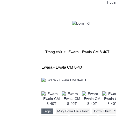
Hotli
MÁY BƠM NƯỚC
MÁY RỬ
Trang chủ
Ewara - Ewala CM 8-40T
Ewara - Ewala CM 8-40T
Tags:
Máy Bơm Đầu Inox
,
Bơm Thực P