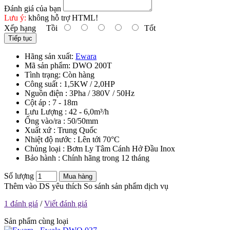
Đánh giá của bạn
Lưu ý:
không hỗ trợ HTML!
Xếp hạng
Tồi
Tốt
Tiếp tục
Hãng sản xuất:
Ewara
Mã sản phẩm:
DWO 200T
Tình trạng:
Còn hàng
Công suất : 1,5KW / 2,0HP
Nguồn điện : 3Pha / 380V / 50Hz
Cột áp : 7 - 18m
Lưu Lượng : 42 - 6,0m³/h
Ống vào/ra : 50/50mm
Xuất xứ : Trung Quốc
Nhiệt độ nước : Lên tới 70°C
Chủng loại : Bơm Ly Tâm Cánh Hở Đầu Inox
Bảo hành : Chính hãng trong 12 tháng
Số lượng
Mua hàng
Thêm vào DS yêu thích
So sánh sản phẩm dịch vụ
1 đánh giá
/
Viết đánh giá
Sản phẩm cùng loại