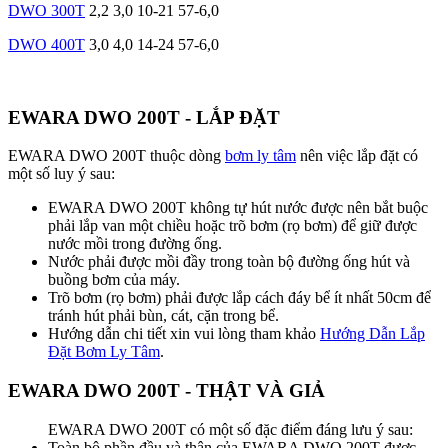
DWO 300T
2,2
3,0
10-21
57-6,0
DWO 400T
3,0
4,0
14-24
57-6,0
EWARA DWO 200T - LẮP ĐẶT
EWARA DWO 200T thuộc dòng
bơm ly tâm
nên việc lắp đặt có
một số luy ý sau:
EWARA DWO 200T không tự hút nước được nên bắt buộc
phải lắp van một chiều hoặc trõ bơm (rọ bơm) để giữ được
nước mồi trong đường ống.
Nước phải được mồi đầy trong toàn bộ đường ống hút và
buồng bơm của máy.
Trõ bơm (rọ bơm) phải được lắp cách đáy bể ít nhất 50cm để
tránh hút phải bùn, cát, cặn trong bể.
Hướng dẫn chi tiết xin vui lòng tham khảo
Hướng Dẫn Lắp
Đặt Bơm Ly Tâm
.
EWARA DWO 200T - THẬT VÀ GIẢ
EWARA DWO 200T có một số đặc điểm đáng lưu ý sau:
Toàn bộ phần đầu và thân của EWARA DWO 200T được