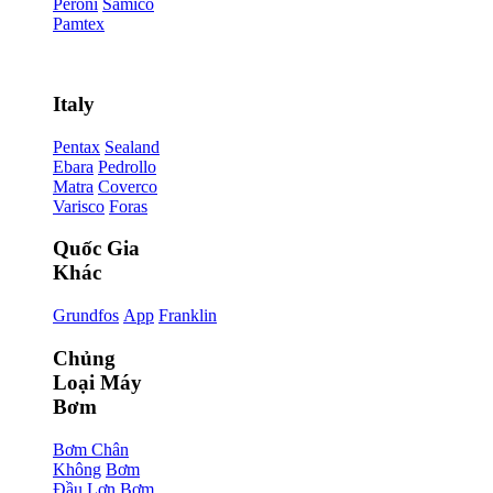
Peroni
Samico
Pamtex
Italy
Pentax
Sealand
Ebara
Pedrollo
Matra
Coverco
Varisco
Foras
Quốc Gia
Khác
Grundfos
App
Franklin
Chủng
Loại Máy
Bơm
Bơm Chân
Không
Bơm
Đầu Lợn
Bơm