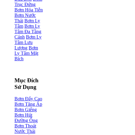
Trục Đứng
Bơm Hỏa Tiễn
Bơm Nước
Thải
Bơm Ly
Tâm
Bơm Ly
Tâm Đa Tầng
Cánh
Bơm Ly
Tâm Lưu
Lượng
Bơm
Ly Tâm Mặt
Bích
Mục Đích
Sử Dụng
Bơm Đẩy Cao
Bơm Tăng Áp
Bơm Giếng
Bơm Hút
Đường Ống
Bơm Thoát
Nước Thải