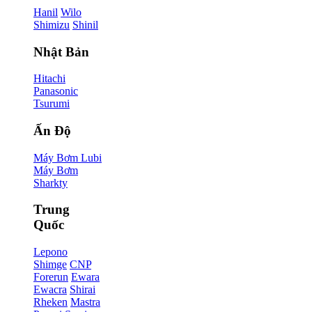
Hanil
Wilo
Shimizu
Shinil
Nhật Bản
Hitachi
Panasonic
Tsurumi
Ấn Độ
Máy Bơm Lubi
Máy Bơm
Sharkty
Trung
Quốc
Lepono
Shimge
CNP
Forerun
Ewara
Ewacra
Shirai
Rheken
Mastra