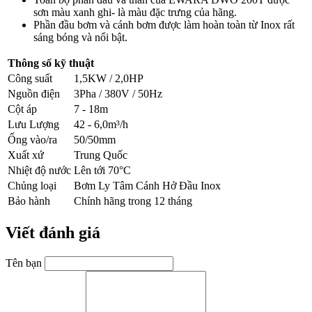
sơn màu xanh ghi- là màu đặc trưng của hãng.
Phần đầu bơm và cánh bơm được làm hoàn toàn từ Inox rất
sáng bóng và nổi bật.
Thông số kỹ thuật
Công suất
1,5KW / 2,0HP
Nguồn điện
3Pha / 380V / 50Hz
Cột áp
7 - 18m
Lưu Lượng
42 - 6,0m³/h
Ống vào/ra
50/50mm
Xuất xứ
Trung Quốc
Nhiệt độ nước
Lên tới 70°C
Chủng loại
Bơm Ly Tâm Cánh Hở Đầu Inox
Bảo hành
Chính hãng trong 12 tháng
Viết đánh giá
Tên bạn