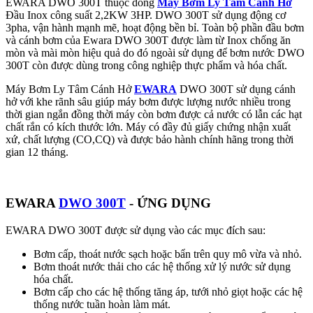
EWARA DWO 300T thuộc dòng
Máy Bơm Ly Tâm Cánh Hở
Đầu Inox công suất 2,2KW 3HP. DWO 300T sử dụng động cơ
3pha, vận hành mạnh mẽ, hoạt động bền bỉ. Toàn bộ phần đầu bơm
và cánh bơm của Ewara DWO 300T được làm từ Inox chống ăn
mòn và mài mòn hiệu quả do đó ngoài sử dụng để bơm nước DWO
300T còn được dùng trong công nghiệp thực phẩm và hóa chất.
Máy Bơm Ly Tâm Cánh Hở
EWARA
DWO 300T sử dụng cánh
hở với khe rãnh sâu giúp máy bơm được lượng nước nhiều trong
thời gian ngắn đồng thời máy còn bơm được cả nước có lẫn các hạt
chất rắn có kích thước lớn. Máy có đầy đủ giấy chứng nhận xuất
xứ, chất lượng (CO,CQ) và được bảo hành chính hãng trong thời
gian 12 tháng.
EWARA
DWO 300T
- ỨNG DỤNG
EWARA DWO 300T được sử dụng vào các mục đích sau:
Bơm cấp, thoát nước sạch hoặc bẩn trên quy mô vừa và nhỏ.
Bơm thoát nước thải cho các hệ thống xử lý nước sử dụng
hóa chất.
Bơm cấp cho các hệ thống tăng áp, tưới nhỏ giọt hoặc các hệ
thống nước tuần hoàn làm mát.