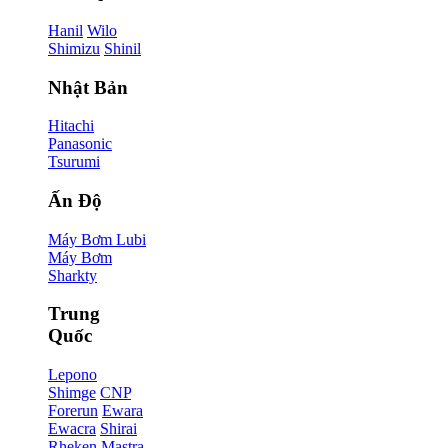
Hanil
Wilo
Shimizu
Shinil
Nhật Bản
Hitachi
Panasonic
Tsurumi
Ấn Độ
Máy Bơm Lubi
Máy Bơm
Sharkty
Trung
Quốc
Lepono
Shimge
CNP
Forerun
Ewara
Ewacra
Shirai
Rheken
Mastra