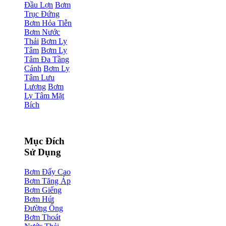
Đầu Lợn
Bơm
Trục Đứng
Bơm Hỏa Tiễn
Bơm Nước
Thải
Bơm Ly
Tâm
Bơm Ly
Tâm Đa Tầng
Cánh
Bơm Ly
Tâm Lưu
Lượng
Bơm
Ly Tâm Mặt
Bích
Mục Đích
Sử Dụng
Bơm Đẩy Cao
Bơm Tăng Áp
Bơm Giếng
Bơm Hút
Đường Ống
Bơm Thoát