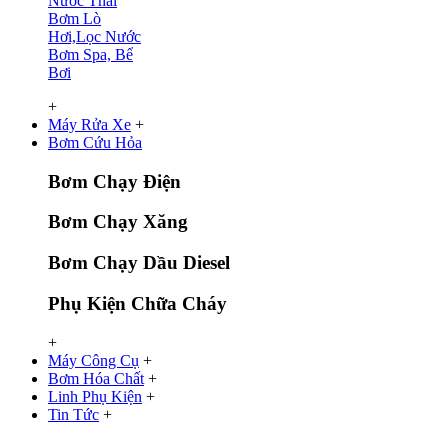
Nước Thải
Bơm Lò
Hơi,Lọc Nước
Bơm Spa, Bể
Bơi
+
Máy Rửa Xe
+
Bơm Cứu Hỏa
Bơm Chạy Điện
Bơm Chạy Xăng
Bơm Chạy Dầu Diesel
Phụ Kiện Chữa Cháy
+
Máy Công Cụ
+
Bơm Hóa Chất
+
Linh Phụ Kiện
+
Tin Tức
+