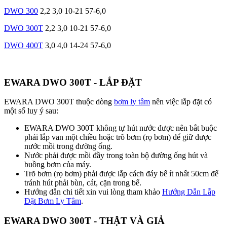
DWO 300
2,2
3,0
10-21
57-6,0
DWO 300T
2,2
3,0
10-21
57-6,0
DWO 400T
3,0
4,0
14-24
57-6,0
EWARA DWO 300T - LẮP ĐẶT
EWARA DWO 300T thuộc dòng
bơm ly tâm
nên việc lắp đặt có
một số luy ý sau:
EWARA DWO 300T không tự hút nước được nên bắt buộc
phải lắp van một chiều hoặc trõ bơm (rọ bơm) để giữ được
nước mồi trong đường ống.
Nước phải được mồi đầy trong toàn bộ đường ống hút và
buồng bơm của máy.
Trõ bơm (rọ bơm) phải được lắp cách đáy bể ít nhất 50cm để
tránh hút phải bùn, cát, cặn trong bể.
Hướng dẫn chi tiết xin vui lòng tham khảo
Hướng Dẫn Lắp
Đặt Bơm Ly Tâm
.
EWARA DWO 300T - THẬT VÀ GIẢ