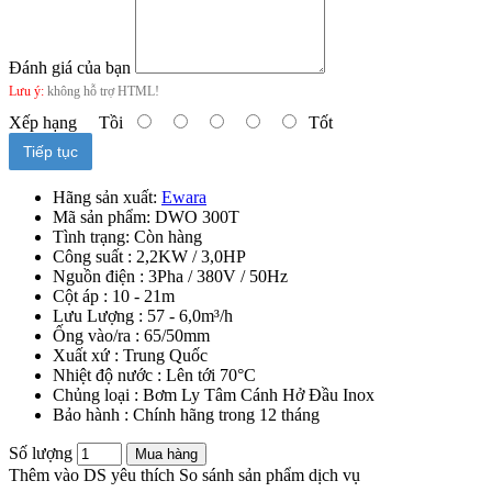
Đánh giá của bạn
Lưu ý:
không hỗ trợ HTML!
Xếp hạng
Tồi
Tốt
Tiếp tục
Hãng sản xuất:
Ewara
Mã sản phẩm:
DWO 300T
Tình trạng:
Còn hàng
Công suất : 2,2KW / 3,0HP
Nguồn điện : 3Pha / 380V / 50Hz
Cột áp : 10 - 21m
Lưu Lượng : 57 - 6,0m³/h
Ống vào/ra : 65/50mm
Xuất xứ : Trung Quốc
Nhiệt độ nước : Lên tới 70°C
Chủng loại : Bơm Ly Tâm Cánh Hở Đầu Inox
Bảo hành : Chính hãng trong 12 tháng
Số lượng
Mua hàng
Thêm vào DS yêu thích
So sánh sản phẩm dịch vụ