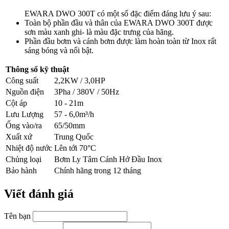
EWARA DWO 300T có một số đặc điểm đáng lưu ý sau:
Toàn bộ phần đầu và thân của EWARA DWO 300T được
sơn màu xanh ghi- là màu đặc trưng của hãng.
Phần đầu bơm và cánh bơm được làm hoàn toàn từ Inox rất
sáng bóng và nổi bật.
Thông số kỹ thuật
Công suất
2,2KW / 3,0HP
Nguồn điện
3Pha / 380V / 50Hz
Cột áp
10 - 21m
Lưu Lượng
57 - 6,0m³/h
Ống vào/ra
65/50mm
Xuất xứ
Trung Quốc
Nhiệt độ nước
Lên tới 70°C
Chủng loại
Bơm Ly Tâm Cánh Hở Đầu Inox
Bảo hành
Chính hãng trong 12 tháng
Viết đánh giá
Tên bạn