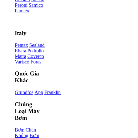
Peroni
Samico
Pamtex
Italy
Pentax
Sealand
Ebara
Pedrollo
Matra
Coverco
Varisco
Foras
Quốc Gia
Khác
Grundfos
App
Franklin
Chủng
Loại Máy
Bơm
Bơm Chân
Không
Bơm