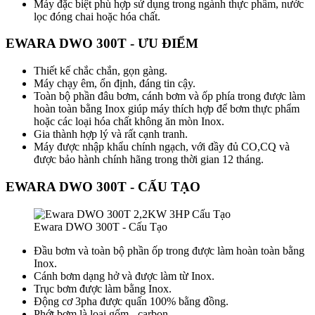
Máy đặc biệt phù hợp sử dụng trong ngành thực phẩm, nước
lọc đóng chai hoặc hóa chất.
EWARA DWO 300T - ƯU ĐIỂM
Thiết kế chắc chắn, gọn gàng.
Máy chạy êm, ổn định, đáng tin cậy.
Toàn bộ phần đâu bơm, cánh bơm và ốp phía trong được làm
hoàn toàn bằng Inox giúp máy thích hợp để bơm thực phẩm
hoặc các loại hóa chất không ăn mòn Inox.
Gia thành hợp lý và rất cạnh tranh.
Máy được nhập khẩu chính ngạch, với đầy đủ CO,CQ và
được bảo hành chính hãng trong thời gian 12 tháng.
EWARA DWO 300T - CẤU TẠO
Ewara DWO 300T - Cấu Tạo
Đầu bơm và toàn bộ phần ốp trong được làm hoàn toàn bằng
Inox.
Cánh bơm dạng hở và được làm từ Inox.
Trục bơm được làm bằng Inox.
Động cơ 3pha được quấn 100% bằng đồng.
Phớt bơm là loại gốm - carbon.