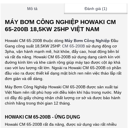
Mô tả
Đánh giá (1)
MÁY BƠM CÔNG NGHIỆP HOWAKI CM
65-200B 18,5KW 25HP VIỆT NAM
Howaki CM 65-200B thuộc dòng
Máy Bơm Công Nghiệp
Đầu
Gang công suất 18,5KW 25HP.
CM 65-200B
sử dụng động cơ
3pha, vận hành mạnh mẽ, hút khỏe, đẩy cao, hoạt động bền bỉ
và rất đa năng. Howaki CM 65-200B sử dụng dạng cánh kín với
đường kính lớn và khe cánh rộng giúp máy tạo được cột áp khá
cao với lưu lượng rất lớn. Ngoài ra Howaki CM 65-200B có phần
đầu vào ra được thiết kế dạng mặt bích ren nên việc tháo lắp rất
đơn giản và dễ dàng.
Máy Bơm Công Nghiệp Howaki CM 65-200B được sản xuất tại
Việt Nam nên rất phù hợp với điều kiện khí hậu trong nước. Máy
có đầy đủ giấy chứng nhận chất lượng cơ sở và được bảo hành
chính hãng trong thời gian 12 tháng.
HOWAKI CM 65-200B - ỨNG DỤNG
Howaki CM 65-200B rất đa năng, được sử dụng vào rất nhiều