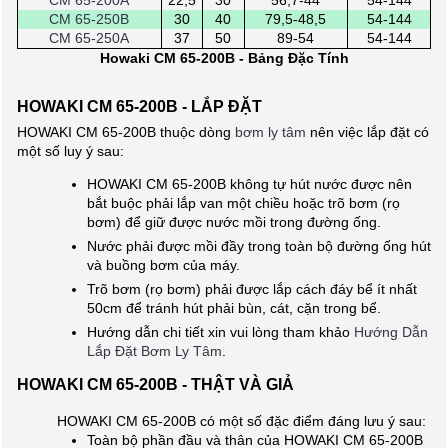
CM 65-250B
30
40
79,5-48,5
54-144
CM 65-250A
37
50
89-54
54-144
Howaki CM 65-200B - Bảng Đặc Tính
HOWAKI CM 65-200B - LẮP ĐẶT
HOWAKI CM 65-200B thuộc dòng
bơm ly tâm
nên việc lắp đặt có
một số luy ý sau:
HOWAKI CM 65-200B không tự hút nước được nên
bắt buộc phải lắp van một chiều hoặc trõ bơm (rọ
bơm) để giữ được nước mồi trong đường ống.
Nước phải được mồi đầy trong toàn bộ đường ống hút
và buồng bơm của máy.
Trõ bơm (rọ bơm) phải được lắp cách đáy bể ít nhất
50cm để tránh hút phải bùn, cát, cặn trong bể.
Hướng dẫn chi tiết xin vui lòng tham khảo
Hướng Dẫn
Lắp Đặt Bơm Ly Tâm
.
HOWAKI CM 65-200B - THẬT VÀ GIẢ
HOWAKI CM 65-200B có một số đặc điểm đáng lưu ý sau:
Toàn bộ phần đầu và thân của HOWAKI CM 65-200B