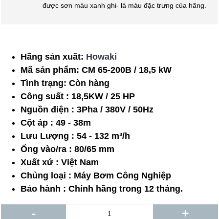
được sơn màu xanh ghi- là màu đặc trưng của hãng.
Hãng sản xuất:
Howaki
Mã sản phẩm:
CM 65-200B / 18,5 kW
Tình trạng:
Còn hàng
Công suất : 18,5KW / 25 HP
Nguồn điện : 3Pha / 380V / 50Hz
Cột áp : 49 - 38m
Lưu Lượng : 54 - 132 m³/h
Ống vào/ra : 80/65 mm
Xuất xứ : Việt Nam
Chủng loại : Máy Bơm Công Nghiệp
Bảo hành : Chính hãng trong 12 tháng.
-
+