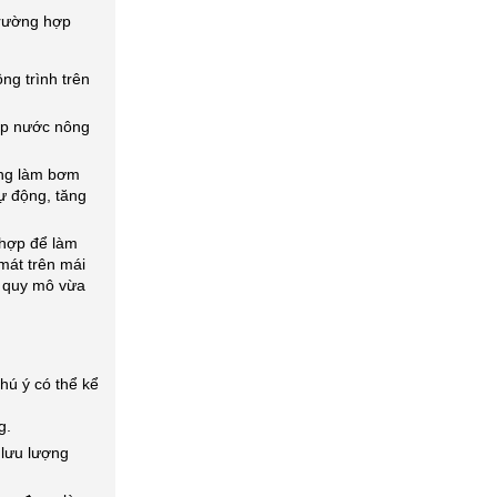
rường hợp
ng trình trên
ấp nước nông
ng làm bơm
tự động, tăng
hợp để làm
mát trên mái
t quy mô vừa
ú ý có thể kể
g.
lưu lượng