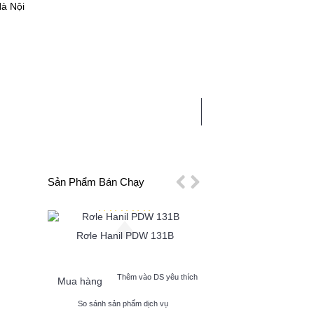
Hà Nội
0 sản phẩm - 0
CHẤT
LINH PHỤ KIỆN
TIN TỨC
Sản Phẩm Bán Chạy
Rơle Hanil PDW 131B
Tụ Điện Bơm Hanil
p Cao
 yêu thích
Thêm vào DS yêu thích
Thêm vào 
Mua hàng
Mua hàng
vụ
So sánh sản phẩm dịch vụ
So sánh sản phẩm dị