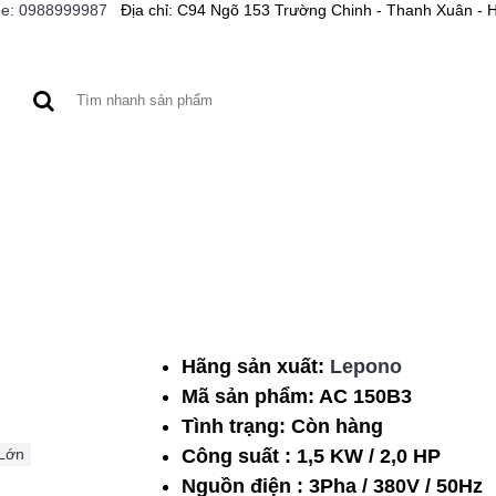
ne: 0988999987
Địa chỉ: C94 Ngõ 153 Trường Chinh - Thanh Xuân - 
A XE
BƠM CỨU HỎA
MÁY CÔNG CỤ
BƠM HÓA 
Hãng sản xuất:
Lepono
Daphovina 1HP Cột Á
Mã sản phẩm:
AC 150B3
3pha
Tình trạng:
Còn hàng
Thêm vào DS
Mua hàng
Lớn
,
Công suất : 1,5 KW / 2,0 HP
So sánh sản phẩm dịch 
Nguồn điện : 3Pha / 380V / 50Hz