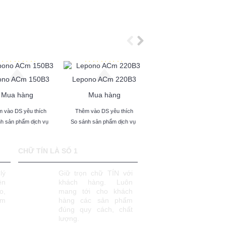
ono ACm 150B3
Lepono ACm 220B3
Lepono AC 220B3
Mua hàng
Mua hàng
Mua hàng
 vào DS yêu thích
Thêm vào DS yêu thích
Thêm vào DS yêu thích
h sản phẩm dịch vụ
So sánh sản phẩm dịch vụ
So sánh sản phẩm dịch vụ
CHỮ TÍN LÀ SỐ 1
lý
Giữ trọn chữ TÍN với
ên
khách hàng. Luôn
o,
mang tới cho khách
âm
hàng các sản phẩm
đúng quy cách, chất
lượng.