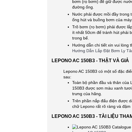
bơm (rọ bơm) để giữ được nước
đường ống.
Nước phải được mồi đầy trong 
ống hút và buồng bơm của máy
Trõ bơm (rọ bơm) phải được lắ
ít nhất 50cm để tránh hút phải b
trong bể.
Hướng dẫn chi tiết xin vui lòng
Hướng Dẫn Lắp Đặt Bơm Ly T
LEPONO AC 150B3 - THẬT VÀ GIẢ
Lepono AC 150B3 có một số đặc điể
sau:
Toàn bộ phần đầu và thân của
150B3 được sơn màu xanh tươi 
trưng của hãng.
Trên phần nắp đấu điện được d
chữ Lepono rất rõ ràng và đậm 
LEPONO AC 150B3 - TÀI LIỆU TH