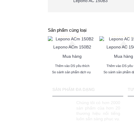
Lepono AC 150B3
Sản phẩm cùng loại
Lepono ACm 150B2
Lepono AC 15
Mua hàng
Mua hàng
Thêm vào DS yêu thích
Thêm vào DS yêu 
So sánh sản phẩm dịch vụ
So sánh sản phẩm d
SẢN PHẨM ĐA DẠNG
TƯ
Chúng tôi có hơn 2000
sản phẩm của hơn 20
thương hiệu nổi tiếng
luôn sẵn sàng phục vụ.