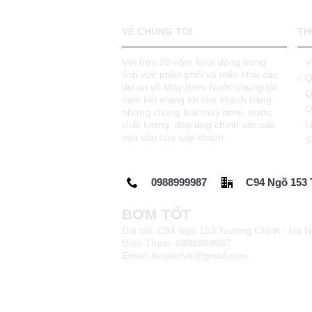
VỀ CHÚNG TÔI
TH
Với hơn 20 năm hoạt động trong
V
lĩnh vực phân phối và triển khai các
Q
dự án về Máy Bơm Nước chúng tôi
Q
cam kết mang tới cho khách hàng
Q
những chủng loại máy bơm nước
L
chất lượng, đáp ứng chính xác các
yêu cầu của quý khách.
S
0988999987
C94 Ngõ 153 
BƠM TỐT
Địa chỉ: C94 Ngõ 153 Trường Chinh - Hà N
Điện Thoại: 0988999987
Email: bomtotvn@gmail.com