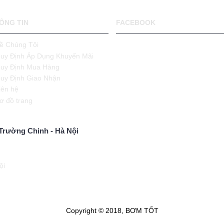
ÔNG TIN
FACEBOOK
ề Chúng Tôi
uy Định Áp Dụng Khuyến Mãi
uy Định Mua Hàng
uy Định Giao Nhận
iên hệ
ơ đồ trang
Trường Chinh - Hà Nội
ội
Copyright © 2018, BƠM TỐT