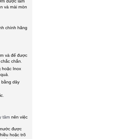
ơm được làm
òn và mài mòn
h chính hãng
àm và đế được
 chắc chắn.
 hoặc Inox
 quả.
 bằng dây
c.
y tâm
nên việc
 nước được
hiều hoặc trõ