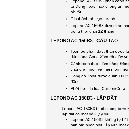
Lepono AC 150B3 phần cánh b
từ Đồng hoặc Inox chống ăn m
rất tốt.
Gia thành rất cạnh tranh.
Lepono
AC 150B3 được bảo hàn
trong thời gian 12 tháng.
LEPONO AC 150B3 - CẤU TẠO
Toàn bộ phần đầu, thân được l
đúc bằng Gang Xám rất giày và
Cánh bơm được làm bằng Đồng
chống ăn mòn và mài mòn hiệu
Động cơ 3pha được quấn 100%
đồng.
Phớt bơm là loại Carbon/Cerami
LEPONO AC 150B3 - LẮP ĐẶT
Lepono AC 150B3 thuộc dòng
bơm l
lắp đặt có một số luy ý sau:
Lepono AC 150B3 không tự hút
nên bắt buộc phải lắp van một c