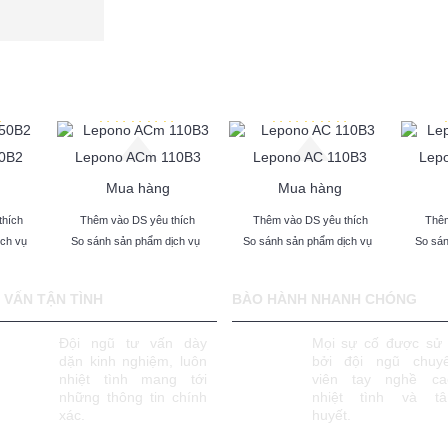
0B2
Lepono ACm 110B3
Lepono AC 110B3
Lep
Mua hàng
Mua hàng
thích
Thêm vào DS yêu thích
Thêm vào DS yêu thích
Thêm
ịch vụ
So sánh sản phẩm dịch vụ
So sánh sản phẩm dịch vụ
So sán
 VẤN TẬN TÌNH
BÀO HÀNH NHANH CHÓNG
Đội ngũ tư vấn dày
Mọi sự cố được sử 
dặn kinh nghiệm, luôn
bởi đội ngũ chuy
nhiệt tình mang tới
viên tay nghề ca
những thông tin chính
nhiệt tình và t
xác.
huyết.