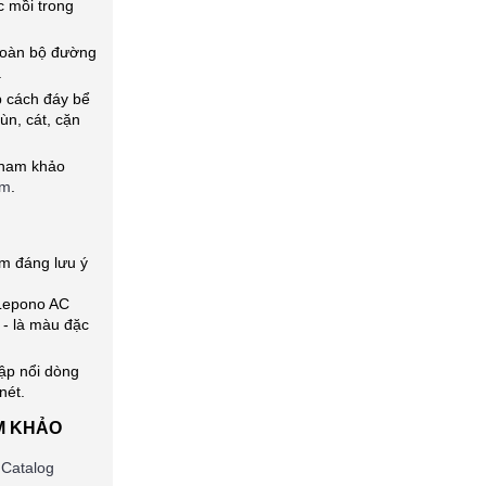
 mồi trong
toàn bộ đường
.
p cách đáy bể
ùn, cát, cặn
 tham khảo
âm
.
m đáng lưu ý
 Lepono AC
- là màu đặc
ập nổi dòng
nét.
AM KHẢO
Catalog