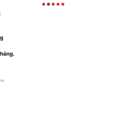
t
ng
tháng.
 vụ