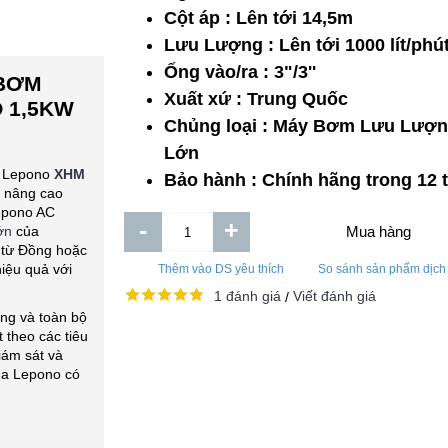
Cột áp : Lên tới 14,5m
Lưu Lượng : Lên tới 1000 lít/phú
Ống vào/ra : 3"/3''
 BƠM
Xuất xứ : Trung Quốc
 1,5KW
Chủng loại : Máy Bơm Lưu Lượ
Lớn
l Lepono
XHM
Bảo hành : Chính hãng trong 12 
úp nâng cao
Lepono AC
-
+
ớn
của
Mua hàng
 từ Đồng hoặc
hiệu quả với
Thêm vào DS yêu thích
So sánh sản phẩm dịch
1 đánh giá
Viết đánh giá
/
ng và toàn bộ
theo các tiêu
iám sát và
ủa Lepono có