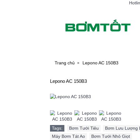
Hotli
MÁY BƠM NƯỚC
MÁY RỬ
Trang chủ
Lepono AC 150B3
Lepono AC 150B3
Tags:
Bơm Tưới Tiêu
,
Bơm Lưu Lượng 
Máy Bơm Tát Ao
,
Bơm Tưới Nhỏ Giọt