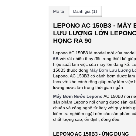
Mô tả
Đánh giá (1)
LEPONO AC 150B3 - MÁY
LƯU LƯỢNG LỚN LEPONO
HỌNG RA 90
Lepono AC 150B3 là model mới của mode
6B
với rất nhiều thay đổi trong thiết kế gi
hiệu suất làm việc của máy lên đáng kể. 
150B3 thuộc dòng
Máy Bơm Lưu Lượng L
Lepono. AC 150B3 có cánh bơm được làm
Inox với khe cánh rộng giúp máy làm việc 
lượng nước lớn trong thời gian ngắn.
Máy Bơm Nước Lepono
AC 150B3 nói riê
sản phẩm Lepono nói chung được sản xuất 
chuẩn và công nghệ từ Italy với quy trình g
kiểm tra nghiêm ngặt nên các sản phẩm c
chất lượng cao, ổn định, đồng đều.
LEPONO AC 150B3 - ỨNG DỤNG