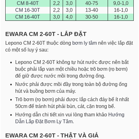
CM 8-40T
2,2
3,0
40-75
9,0-1,0
CM 16-30T
2,2
3,0
13-40
16-1,0
CM 16-40T
3,0
4,0
30-50
16-1,0
EWARA CM 2-60T - LẮP ĐẶT
Lepono CM 2-60T thuộc dòng
bơm ly tâm
nên việc lắp đặt
có một số luy ý sau:
Lepono CM 2-60T không tự hút nước được nên bắt
buộc phải lắp van một chiều hoặc trõ bơm (rọ bơm)
để giữ được nước mồi trong đường ống.
Nước phải được mồi đầy trong toàn bộ đường ống
hút và buồng bơm của máy.
Trõ bơm (rọ bơm) phải được lắp cách đáy bể ít nhất
50cm để tránh hút phải bùn, cát, cặn trong bể.
Hướng dẫn chi tiết xin vui lòng tham khảo
Hướng
Dẫn Lắp Đặt Bơm Ly Tâm
.
EWARA CM 2-60T - THẬT VÀ GIẢ