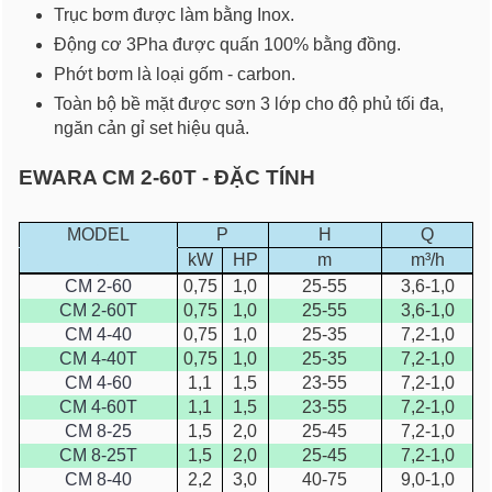
Trục bơm được làm bằng Inox.
Động cơ 3Pha được quấn 100% bằng đồng.
Phớt bơm là loại gốm - carbon.
Toàn bộ bề mặt được sơn 3 lớp cho độ phủ tối đa,
ngăn cản gỉ set hiệu quả.
EWARA CM 2-60T - ĐẶC TÍNH
MODEL
P
H
Q
.
kW
HP
m
m³/h
CM 2-60
0,75
1,0
25-55
3,6-1,0
CM 2-60T
0,75
1,0
25-55
3,6-1,0
CM 4-40
0,75
1,0
25-35
7,2-1,0
CM 4-40T
0,75
1,0
25-35
7,2-1,0
CM 4-60
1,1
1,5
23-55
7,2-1,0
CM 4-60T
1,1
1,5
23-55
7,2-1,0
CM 8-25
1,5
2,0
25-45
7,2-1,0
CM 8-25T
1,5
2,0
25-45
7,2-1,0
CM 8-40
2,2
3,0
40-75
9,0-1,0