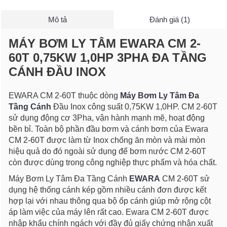
Mô tả
Đánh giá (1)
MÁY BƠM LY TÂM EWARA CM 2-
60T 0,75KW 1,0HP 3PHA ĐA TẦNG
CÁNH ĐẦU INOX
EWARA CM 2-60T thuộc dòng
Máy Bơm Ly Tâm Đa
Tầng Cánh
Đầu Inox công suất 0,75KW 1,0HP. CM 2-60T
sử dụng động cơ 3Pha, vận hành mạnh mẽ, hoạt động
bền bỉ. Toàn bộ phần đầu bơm và cánh bơm của Ewara
CM 2-60T được làm từ Inox chống ăn mòn và mài mòn
hiệu quả do đó ngoài sử dụng để bơm nước CM 2-60T
còn được dùng trong công nghiệp thực phẩm và hóa chất.
Máy Bơm Ly Tâm Đa Tầng Cánh
EWARA
CM 2-60T sử
dụng hệ thống cánh kép gồm nhiều cánh đơn được kết
hợp lại với nhau thông qua bộ ốp cánh giúp mở rộng cột
áp làm việc của máy lên rất cao. Ewara CM 2-60T được
nhập khẩu chính ngách với đầy đủ giấy chứng nhận xuất