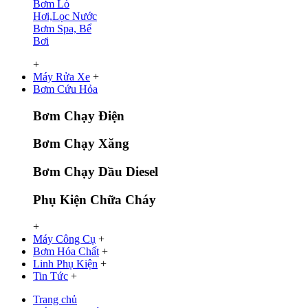
Bơm Lò
Hơi,Lọc Nước
Bơm Spa, Bể
Bơi
+
Máy Rửa Xe
+
Bơm Cứu Hỏa
Bơm Chạy Điện
Bơm Chạy Xăng
Bơm Chạy Dầu Diesel
Phụ Kiện Chữa Cháy
+
Máy Công Cụ
+
Bơm Hóa Chất
+
Linh Phụ Kiện
+
Tin Tức
+
Trang chủ