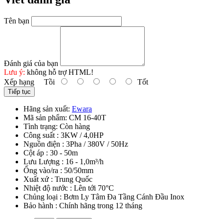
Tên bạn
Đánh giá của bạn
Lưu ý:
không hỗ trợ HTML!
Xếp hạng
Tồi
Tốt
Tiếp tục
Hãng sản xuất:
Ewara
Mã sản phẩm:
CM 16-40T
Tình trạng:
Còn hàng
Công suất : 3KW / 4,0HP
Nguồn điện : 3Pha / 380V / 50Hz
Cột áp : 30 - 50m
Lưu Lượng : 16 - 1,0m³/h
Ống vào/ra : 50/50mm
Xuất xứ : Trung Quốc
Nhiệt độ nước : Lên tới 70°C
Chủng loại : Bơm Ly Tâm Đa Tầng Cánh Đầu Inox
Bảo hành : Chính hãng trong 12 tháng