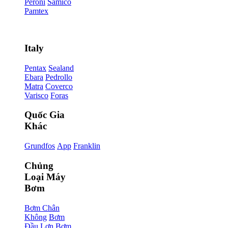
Peroni
Samico
Pamtex
Italy
Pentax
Sealand
Ebara
Pedrollo
Matra
Coverco
Varisco
Foras
Quốc Gia
Khác
Grundfos
App
Franklin
Chủng
Loại Máy
Bơm
Bơm Chân
Không
Bơm
Đầu Lợn
Bơm