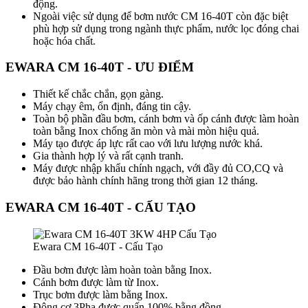
động.
Ngoài việc sử dụng để bơm nước CM 16-40T còn đặc biệt
phù hợp sử dụng trong ngành thực phẩm, nước lọc đóng chai
hoặc hóa chất.
EWARA CM 16-40T - ƯU ĐIỂM
Thiết kế chắc chắn, gọn gàng.
Máy chạy êm, ổn định, đáng tin cậy.
Toàn bộ phần đầu bơm, cánh bơm và ốp cánh được làm hoàn
toàn bằng Inox chống ăn mòn và mài mòn hiệu quả.
Máy tạo được áp lực rất cao với lưu lượng nước khá.
Gia thành hợp lý và rất cạnh tranh.
Máy được nhập khẩu chính ngạch, với đầy đủ CO,CQ và
được bảo hành chính hãng trong thời gian 12 tháng.
EWARA CM 16-40T - CẤU TẠO
Ewara CM 16-40T - Cấu Tạo
Đầu bơm được làm hoàn toàn bằng Inox.
Cánh bơm được làm từ Inox.
Trục bơm được làm bằng Inox.
Động cơ 3Pha được quấn 100% bằng đồng.