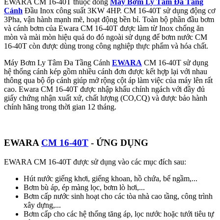
EWARA CM 16-40T thuộc dòng
Máy Bơm Ly Tâm Đa Tầng
Cánh
Đầu Inox công suất 3KW 4HP. CM 16-40T sử dụng động cơ
3Pha, vận hành mạnh mẽ, hoạt động bền bỉ. Toàn bộ phần đầu bơm
và cánh bơm của Ewara CM 16-40T được làm từ Inox chống ăn
mòn và mài mòn hiệu quả do đó ngoài sử dụng để bơm nước CM
16-40T còn được dùng trong công nghiệp thực phẩm và hóa chất.
Máy Bơm Ly Tâm Đa Tầng Cánh
EWARA
CM 16-40T sử dụng
hệ thống cánh kép gồm nhiều cánh đơn được kết hợp lại với nhau
thông qua bộ ốp cánh giúp mở rộng cột áp làm việc của máy lên rất
cao. Ewara CM 16-40T được nhập khẩu chính ngách với đầy đủ
giấy chứng nhận xuất xứ, chất lượng (CO,CQ) và được bảo hành
chính hãng trong thời gian 12 tháng.
EWARA
CM 16-40T
- ỨNG DỤNG
EWARA CM 16-40T được sử dụng vào các mục đích sau:
Hút nước giếng khơi, giếng khoan, hồ chứa, bể ngầm,...
Bơm bù áp, ép màng lọc, bơm lò hơi,...
Bơm cấp nước sinh hoạt cho các tòa nhà cao tầng, công trình
xây dựng,...
Bơm cấp cho các hệ thống tăng áp, lọc nước hoặc tưới tiêu tự