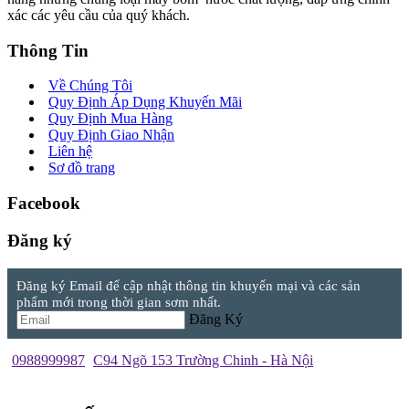
xác các yêu cầu của quý khách.
Thông Tin
Về Chúng Tôi
Quy Định Áp Dụng Khuyến Mãi
Quy Định Mua Hàng
Quy Định Giao Nhận
Liên hệ
Sơ đồ trang
Facebook
Đăng ký
Đăng ký Email để cập nhật thông tin khuyến mại và các sản
phẩm mới trong thời gian sơm nhất.
Đăng Ký
0988999987
C94 Ngõ 153 Trường Chinh - Hà Nội