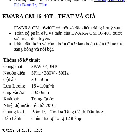
Đặt Bơm Ly Tâm
.
EWARA CM 16-40T - THẬT VÀ GIẢ
EWARA CM 16-40T có một số đặc điểm đáng lưu ý sau:
Toàn bộ phần đầu và thân của EWARA CM 16-40T được
sơn màu đen tuyền.
Phần đầu bơm và cánh bơm được làm hoàn toàn từ Inox rất
sáng bóng và nổi bật.
Thông số kỹ thuật
Công suất
3KW / 4,0HP
Nguồn điện
3Pha / 380V / 50Hz
Cột áp
30 - 50m
Lưu Lượng
16 - 1,0m³/h
Ống vào/ra
50/50mm
Xuất xứ
Trung Quốc
Nhiệt độ nước
Lên tới 70°C
Chủng loại
Bơm Ly Tâm Đa Tầng Cánh Đầu Inox
Bảo hành
Chính hãng trong 12 tháng
Viết đánh giá