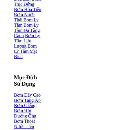
Trục Đứng
Bơm Hỏa Tiễn
Bơm Nước
Thải
Bơm Ly
Tâm
Bơm Ly
Tâm Đa Tầng
Cánh
Bơm Ly
Tâm Lưu
Lượng
Bơm
Ly Tâm Mặt
Bích
Mục Đích
Sử Dụng
Bơm Đẩy Cao
Bơm Tăng Áp
Bơm Giếng
Bơm Hút
Đường Ống
Bơm Thoát
Nước Thải