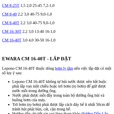
CM 8-25T
1,5
2,0
25-45
7,2-1,0
CM 8-40
2,2
3,0
40-75
9,0-1,0
CM 8-40T
2,2
3,0
40-75
9,0-1,0
CM 16-30T
2,2
3,0
13-40
16-1,0
CM 16-40T
3,0
4,0
30-50
16-1,0
EWARA CM 16-40T - LẮP ĐẶT
Lepono CM 16-40T thuộc dòng
bơm ly tâm
nên việc lắp đặt có một
số luy ý sau:
Lepono CM 16-40T không tự hút nước được nên bắt buộc
phải lắp van một chiều hoặc trõ bơm (rọ bơm) để giữ được
nước mồi trong đường ống.
Nước phải được mồi đầy trong toàn bộ đường ống hút và
buồng bơm của máy.
Trõ bơm (rọ bơm) phải được lắp cách đáy bể ít nhất 50cm để
tránh hút phải bùn, cát, cặn trong bể.
Hướng dẫn chi tiết xin vui lòng tham khảo
Hướng Dẫn Lắp