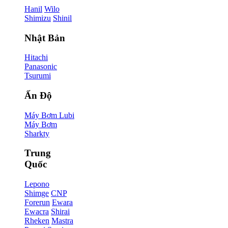
Hanil
Wilo
Shimizu
Shinil
Nhật Bản
Hitachi
Panasonic
Tsurumi
Ấn Độ
Máy Bơm Lubi
Máy Bơm
Sharkty
Trung
Quốc
Lepono
Shimge
CNP
Forerun
Ewara
Ewacra
Shirai
Rheken
Mastra