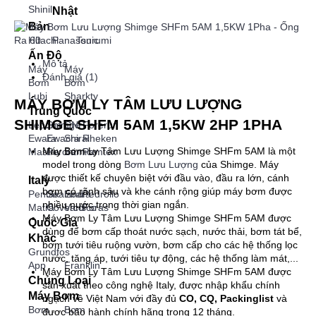
Shinil
Nhật
Bản
Hitachi
Panasonic
Tsurumi
Ấn Độ
Mô tả
Máy
Máy
Đánh giá (1)
Bơm
Bơm
Lubi
Sharkty
MÁY BƠM LY TÂM LƯU LƯỢNG
Trung Quốc
SHIMGE SHFM 5AM 1,5KW 2HP 1PHA
Lepono
Shimge
CNP
Forerun
Ewara
Ewacra
Shirai
Rheken
Máy Bơm Ly Tâm Lưu Lượng Shimge SHFm 5AM là một
Mastra
Peroni
Samico
Pamtex
model trong dòng
Bơm Lưu Lượng
của Shimge. Máy
được thiết kế chuyên biệt với đầu vào, đầu ra lớn, cánh
Italy
bơm có rãnh sâu và khe cánh rộng giúp máy bơm được
Pentax
Sealand
Ebara
Pedrollo
nhiều nước trong thời gian ngắn.
Matra
Coverco
Varisco
Foras
Máy Bơm Ly Tâm Lưu Lượng Shimge SHFm 5AM được
Quốc Gia
dùng để bơm cấp thoát nước sạch, nước thải, bơm tát bể,
Khác
bơm tưới tiêu ruộng vườn, bơm cấp cho các hệ thống lọc
Grundfos
nước, tăng áp, tưới tiêu tự động, các hệ thống làm mát,...
App
Franklin
Máy Bơm Ly Tâm Lưu Lượng Shimge SHFm 5AM được
Chủng Loại
sản xuất theo công nghệ Italy, được nhập khẩu chính
Máy Bơm
ngạch về Việt Nam với đầy đủ
CO, CQ, Packinglist
và
Bơm
Bơm
được bảo hành chính hãng trong 12 tháng.