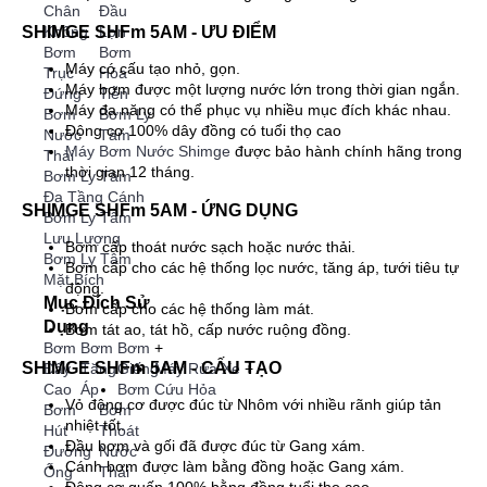
Chân
Đầu
SHIMGE SHFm 5AM - ƯU ĐIỂM
Không
Lợn
Bơm
Bơm
Máy có cấu tạo nhỏ, gọn.
Trục
Hỏa
Máy bơm được một lượng nước lớn trong thời gian ngắn.
Đứng
Tiễn
Máy đa năng có thể phục vụ nhiều mục đích khác nhau.
Bơm
Bơm Ly
Động cơ 100% dây đồng có tuổi thọ cao
Nước
Tâm
Máy Bơm Nước Shimge
được bảo hành chính hãng trong
Thải
thời gian 12 tháng.
Bơm Ly Tâm
Đa Tầng Cánh
SHIMGE SHFm 5AM - ỨNG DỤNG
Bơm Ly Tâm
Lưu Lượng
Bơm cấp thoát nước sạch hoặc nước thải.
Bơm Ly Tâm
Bơm cấp cho các hệ thống lọc nước, tăng áp, tưới tiêu tự
Mặt Bích
động.
Mục Đích Sử
Bơm cấp cho các hệ thống làm mát.
Dụng
Bơm tát ao, tát hồ, cấp nước ruộng đồng.
Bơm
Bơm
Bơm
+
SHIMGE SHFm 5AM - CẤU TẠO
Đẩy
Tăng
Giếng
Máy Rửa Xe
+
Cao
Áp
Bơm Cứu Hỏa
Vỏ động cơ được đúc từ Nhôm với nhiều rãnh giúp tản
Bơm
Bơm
nhiệt tốt.
Hút
Thoát
Đầu bơm và gối đã được đúc từ Gang xám.
Đường
Nước
Cánh bơm được làm bằng đồng hoặc Gang xám.
Ống
Thải