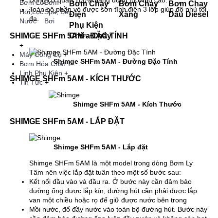
Động cơ quấn 100% bằng đồng tuổi thọ cao.
Bơm Lò
Bơm
Bơm Chạy
Bơm Chạy
Bơm Chạy
Toàn bộ phần vỏ được sơn tĩnh điện 3 lớp giúp độ phủ tối
Hơi,Lọc
Spa, Bể
Điện
Xăng
Dầu Diesel
đa.
Nước
Bơi
Phụ Kiện
SHIMGE SHFm 5AM - ĐẶC TÍNH
Chữa Cháy
+
Máy Công Cụ
+
Shimge SHFm 5AM - Đường Đặc Tính
Bơm Hóa Chất
+
Linh Phụ Kiện
+
SHIMGE SHFm 5AM - KÍCH THƯỚC
Tin Tức
+
Shimge SHFm 5AM - Kích Thước
SHIMGE SHFm 5AM - LẮP ĐẶT
Shimge SHFm 5AM - Lắp đặt
Shimge SHFm 5AM là một model trong dòng Bơm Ly
Tâm nên việc lắp đặt tuân theo một số bước sau:
Kết nối đầu vào và đầu ra. Ở bước này cần đảm bảo
đường ống được lắp kín, đường hút cần phải được lắp
van một chiều hoặc rọ để giữ được nước bên trong
Mồi nước, đổ đầy nước vào toàn bộ đường hút. Bước này