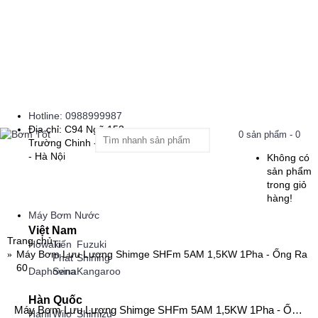
Hotline: 0988999987
Địa chỉ: C94 Ngõ 153
0 sản phẩm - 0
Trường Chinh - Thanh Xuân
- Hà Nội
Không có
sản phẩm
trong giỏ
hàng!
Máy Bơm Nước
Việt Nam
Trang chủ
Howaki
Tiến
Fuzuki
Máy Bơm Lưu Lượng Shimge SHFm 5AM 1,5KW 1Pha - Ống Ra
Phát
Shining
60
Daphovina
Sena
Kangaroo
Hàn Quốc
Máy Bơm Lưu Lượng Shimge SHFm 5AM 1,5KW 1Pha - Ống Ra 60
Hanil
Wilo
Shimizu