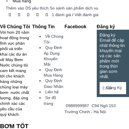
+
Mua hàng
Thêm vào DS yêu thích
So sánh sản phẩm dịch vụ
1 đánh giá
/
Viết đánh giá
Về Chúng Tôi
Thông Tin
Facebook
Đăng ký
Với hơn 20 năm
Đăng ký
Về Chúng
hoạt động trong
Email để cập
Tôi
lĩnh vực phân
nhật thông tin
Quy Định
phối và triển
khuyến mại
Áp Dụng
khai các dự án
và các sản
Khuyến
về Máy Bơm
phẩm mới
Mãi
Nước chúng tôi
trong thời
Quy Định
cam kết mang
gian sơm
Mua Hàng
tới cho khách
nhất.
Quy Định
hàng những
Giao Nhận
chủng loại máy
Đăng Ký
Liên hệ
bơm nước chất
Sơ đồ
lượng, đáp ứng
trang
chính xác các
0988999987
C94 Ngõ 153
yêu cầu của
Trường Chinh - Hà Nội
quý khách.
BƠM TỐT