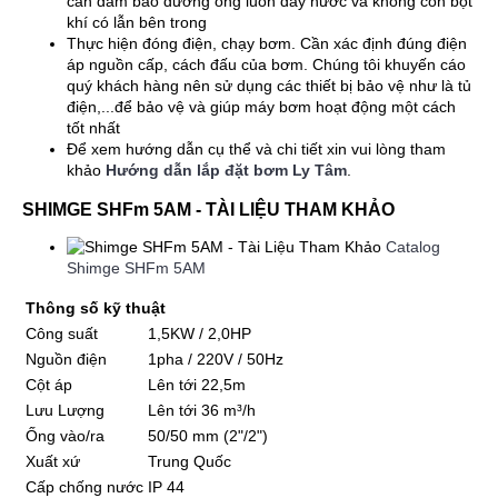
cần đảm bảo đường ống luôn đầy nước và không còn bọt
khí có lẫn bên trong
Thực hiện đóng điện, chạy bơm. Cần xác định đúng điện
áp nguồn cấp, cách đấu của bơm. Chúng tôi khuyến cáo
quý khách hàng nên sử dụng các thiết bị bảo vệ như là tủ
điện,...để bảo vệ và giúp máy bơm hoạt động một cách
tốt nhất
Để xem hướng dẫn cụ thể và chi tiết xin vui lòng tham
khảo
Hướng dẫn lắp đặt bơm Ly Tâm
.
SHIMGE SHFm 5AM - TÀI LIỆU THAM KHẢO
Catalog
Shimge SHFm 5AM
Thông số kỹ thuật
Công suất
1,5KW / 2,0HP
Nguồn điện
1pha / 220V / 50Hz
Cột áp
Lên tới 22,5m
Lưu Lượng
Lên tới 36 m³/h
Ống vào/ra
50/50 mm (2"/2")
Xuất xứ
Trung Quốc
Cấp chống nước
IP 44