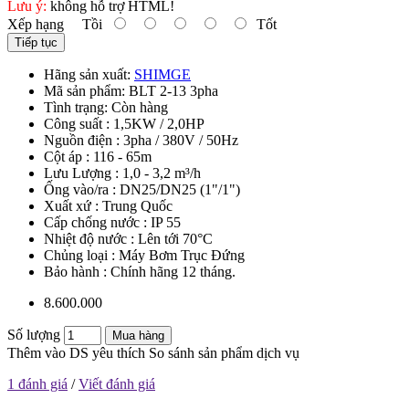
Lưu ý:
không hỗ trợ HTML!
Xếp hạng
Tồi
Tốt
Tiếp tục
Hãng sản xuất:
SHIMGE
Mã sản phẩm:
BLT 2-13 3pha
Tình trạng:
Còn hàng
Công suất : 1,5KW / 2,0HP
Nguồn điện : 3pha / 380V / 50Hz
Cột áp : 116 - 65m
Lưu Lượng : 1,0 - 3,2 m³/h
Ống vào/ra : DN25/DN25 (1"/1")
Xuất xứ : Trung Quốc
Cấp chống nước : IP 55
Nhiệt độ nước : Lên tới 70°C
Chủng loại : Máy Bơm Trục Đứng
Bảo hành : Chính hãng 12 tháng.
8.600.000
Số lượng
Mua hàng
Thêm vào DS yêu thích
So sánh sản phẩm dịch vụ
1 đánh giá
/
Viết đánh giá