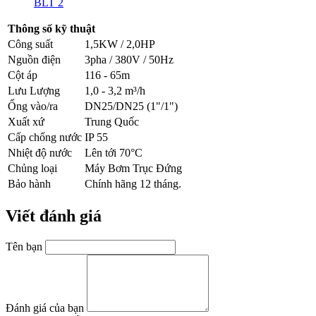
BLT 2
Thông số kỹ thuật
Công suất
1,5KW / 2,0HP
Nguồn điện
3pha / 380V / 50Hz
Cột áp
116 - 65m
Lưu Lượng
1,0 - 3,2 m³/h
Ống vào/ra
DN25/DN25 (1"/1")
Xuất xứ
Trung Quốc
Cấp chống nước
IP 55
Nhiệt độ nước
Lên tới 70°C
Chủng loại
Máy Bơm Trục Đứng
Bảo hành
Chính hãng 12 tháng.
Viết đánh giá
Tên bạn
Đánh giá của bạn