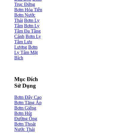
Trục Đứng
Bơm Hỏa Tiễn
Bơm Nước
Thải
Bơm Ly
Tâm
Bơm Ly
Tâm Đa Tầng
Cánh
Bơm Ly
Tâm Lưu
Lượng
Bơm
Ly Tâm Mặt
Bích
Mục Đích
Sử Dụng
Bơm Đẩy Cao
Bơm Tăng Áp
Bơm Giếng
Bơm Hút
Đường Ống
Bơm Thoát
Nước Thải