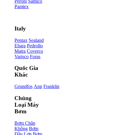
Peroni
Samico
Pamtex
Italy
Pentax
Sealand
Ebara
Pedrollo
Matra
Coverco
Varisco
Foras
Quốc Gia
Khác
Grundfos
App
Franklin
Chủng
Loại Máy
Bơm
Bơm Chân
Không
Bơm
Đầu Lợn
Bơm