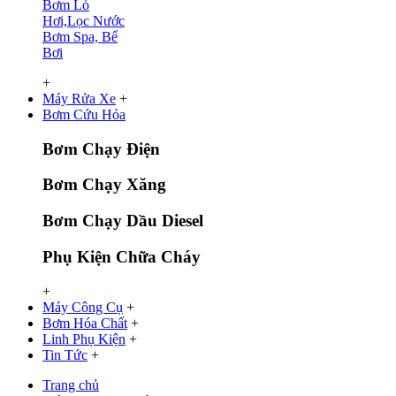
Bơm Lò
Hơi,Lọc Nước
Bơm Spa, Bể
Bơi
+
Máy Rửa Xe
+
Bơm Cứu Hỏa
Bơm Chạy Điện
Bơm Chạy Xăng
Bơm Chạy Dầu Diesel
Phụ Kiện Chữa Cháy
+
Máy Công Cụ
+
Bơm Hóa Chất
+
Linh Phụ Kiện
+
Tin Tức
+
Trang chủ