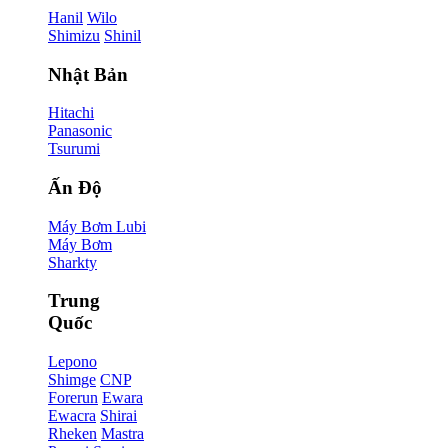
Hanil
Wilo
Shimizu
Shinil
Nhật Bản
Hitachi
Panasonic
Tsurumi
Ấn Độ
Máy Bơm Lubi
Máy Bơm
Sharkty
Trung
Quốc
Lepono
Shimge
CNP
Forerun
Ewara
Ewacra
Shirai
Rheken
Mastra