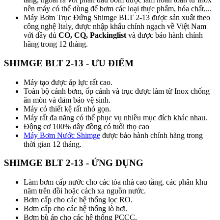
nên máy có thể dùng để bơm các loại thực phẩm, hóa chất,...
Máy Bơm Trục Đứng Shimge BLT 2-13 được sản xuất theo
công nghệ Italy, được nhập khẩu chính ngạch về Việt Nam
với đầy đủ
CO, CQ, Packinglist
và được bảo hành chính
hãng trong 12 tháng.
SHIMGE BLT 2-13 - ƯU ĐIỂM
Máy tạo được áp lực rất cao.
Toàn bộ cánh bơm, ốp cánh và trục được làm từ Inox chống
ăn mòn và đảm bảo vệ sinh.
Máy có thiết kệ rất nhỏ gọn.
Máy rất đa năng có thể phục vụ nhiều mục đích khác nhau.
Động cơ 100% dây đồng có tuổi thọ cao
Máy Bơm Nước Shimge
được bảo hành chính hãng trong
thời gian 12 tháng.
SHIMGE BLT 2-13 - ỨNG DỤNG
Làm bơm cấp nước cho các tòa nhà cao tầng, các phân khu
năm trên đồi hoặc cách xa nguồn nước.
Bơm cấp cho các hệ thống lọc RO.
Bơm cấp cho các hệ thống lò hơi.
Bơm bù áp cho các hệ thống PCCC.